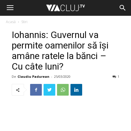
Acasă
Stiri
Iohannis: Guvernul va
permite oamenilor să își
amâne ratele la bănci –
Cu câte luni?
De
Claudiu Padurean
-
25/03/2020
1