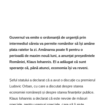
Guvernul va emite o ordonanță de urgență prin
intermediul căreia va permite românilor să își amâne
plata ratelor la zi. Amânarea poate fi pentru o
perioadă de maxim nouă luni, a anunțat președintele
României, Klaus Iohannis. El a adăugat că sunt
speranțe că, până atunci, economia își va reveni.
Șeful statului a declarat că a avut o discuție cu premierul
Ludovic Orban, cu care a discutat despre starea
economiei românești și despre starea finanțelor publice.
Klaus Iohannis a declarat că este nevoie de măsuri
speciale, pentru vremuri speciale, care să îi ajute