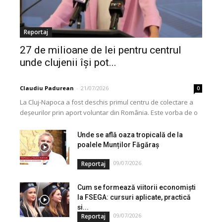
Reportaj
27 de milioane de lei pentru centrul
unde clujenii își pot...
Claudiu Padurean
-
21/07/2026
0
La Cluj-Napoca a fost deschis primul centru de colectare a
deșeurilor prin aport voluntar din România. Este vorba de o
investiție cofinanțată de Uniunea...
Unde se află oaza tropicală de la
poalele Munților Făgăraș
09/07/2026
Reportaj
Cum se formează viitorii economiști
la FSEGA: cursuri aplicate, practică
și...
09/07/2026
Reportaj