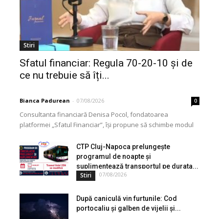
Stiri
Sfatul financiar: Regula 70-20-10 și de
ce nu trebuie să îți...
Bianca Padurean
-
07/08/2026
0
Consultanta financiară Denisa Pocol, fondatoarea
platformei „Sfatul Financiar”, își propune să schimbe modul
în care populația își gestionează veniturile. Cu o experiență
de peste...
CTP Cluj-Napoca prelungește
programul de noapte și
suplimentează transportul pe durata...
07/08/2026
Stiri
După caniculă vin furtunile: Cod
portocaliu și galben de vijelii și...