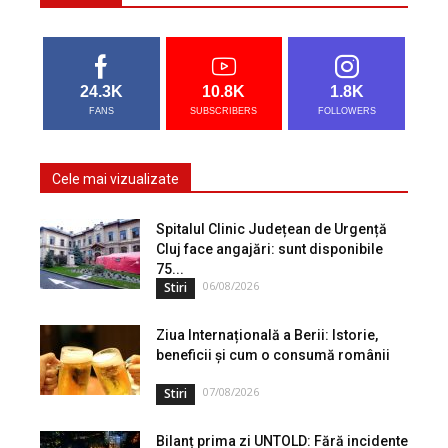
24.3K
10.8K
1.8K
FANS
SUBSCRIBERS
FOLLOWERS
Cele mai vizualizate
Spitalul Clinic Județean de Urgență
Cluj face angajări: sunt disponibile
75...
06/08/2026
Stiri
Ziua Internațională a Berii: Istorie,
beneficii și cum o consumă românii
07/08/2026
Stiri
Bilanț prima zi UNTOLD: Fără incidente