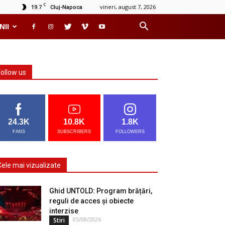
C
19.7
vineri, august 7, 2026
Cluj-Napoca
NII
Follow us
24.3K
10.8K
1.8K
FANS
SUBSCRIBERS
FOLLOWERS
Cele mai vizualizate
Ghid UNTOLD: Program brățări,
reguli de acces și obiecte
interzise
05/08/2026
Stiri