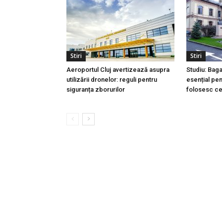
Stiri
Stiri
Aeroportul Cluj avertizează asupra
Studiu: Bag
utilizării dronelor: reguli pentru
esențial pen
siguranța zborurilor
folosesc ce