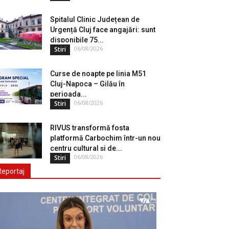
Spitalul Clinic Județean de
Urgență Cluj face angajări: sunt
disponibile 75...
06/08/2026
Stiri
Curse de noapte pe linia M51
Cluj-Napoca – Gilău în
perioada...
06/08/2026
Stiri
RIVUS transformă fosta
platformă Carbochim într-un nou
centru cultural și de...
06/08/2026
Stiri
Reportaj