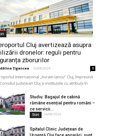
iri
eroportul Cluj avertizează asupra
ilizării dronelor: reguli pentru
iguranța zborurilor
dălina Țigancea
-
06/08/2026
0
roportul Internațional „Avram Iancu” Cluj, împreună
Consiliul Județean Cluj și instituțiile cu atribuții în
meniu, a lansat o campanie de informare privind
lizarea...
Studiu: Bagajul de cabină
rămâne esențial pentru români –
ce servicii...
06/08/2026
Stiri
Spitalul Clinic Județean de
Urgență Cluj face angajări: sunt