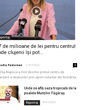
eportaj
7 de milioane de lei pentru centrul
de clujenii își pot...
audiu Padurean
-
21/07/2026
0
 Cluj-Napoca a fost deschis primul centru de
lectare a deșeurilor prin aport voluntar din România.
e vorba de o investiție cofinanțată de Uniunea...
Unde se află oaza tropicală de la
poalele Munților Făgăraș
09/07/2026
Reportaj