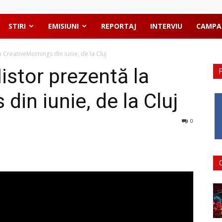
STIRI
EMISIUNI
REPORTAJ
INTERVIU
CAMPA
 CreativeMornings din iunie, de la Cluj
istor prezentă la
din iunie, de la Cluj
0