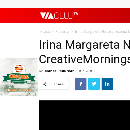
ViaClujTV
Acasă
Reportaj
Irina Margareta Nistor prezentă la
Irina Margareta N
CreativeMornings 
De
Bianca Padurean
-
01/07/2019
Share