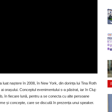
luat naștere în 2008, în New York, din dorința lui Tina Roth
i orașului. Conceptul evenimentului s-a păstrat, iar în Cluj-
, în fiecare lună, pentru a se conecta cu alte persoane
eme și concepte, care se discută în prezența unui speaker.