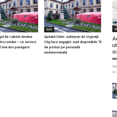
St
Stiri
ajul de cabină rămâne
Spitalul Clinic Județean de Urgență
A
tru români – ce servicii
Cluj face angajări: sunt disponibile 75
ut
l mai des pasagerii
de posturi pe perioadă
s
nedeterminată
Mă
Ae
cu 
do
uti