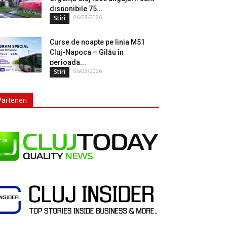
disponibile 75...
06/08/2026
Stiri
Curse de noapte pe linia M51
Cluj-Napoca – Gilău în
perioada...
06/08/2026
Stiri
Parteneri