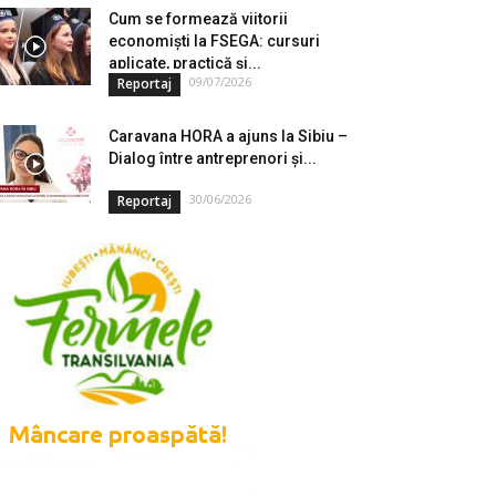
Cum se formează viitorii
economiști la FSEGA: cursuri
aplicate, practică și...
09/07/2026
Reportaj
Caravana HORA a ajuns la Sibiu –
Dialog între antreprenori și...
30/06/2026
Reportaj