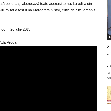
ată pe luna și abordează toate aceeași tema. La ediția din
ul invitat a fost Irina Margareta Nistor, critic de film român și
oc în 26 iulie 2019.
R
i Ada Prodan.
2
un
Cl
La
co
Est