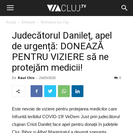
Acasă
Emisiuni
Romania via Cluj
Judecătorul Danileț, apel
de urgență: DONEAZĂ
PENTRU VIZIERE să ne
protejăm medicii!
De
Raul Chis
-
26/03/2020
0
Este nevoie de viziere pentru protejarea medicilor care
înfruntă teribilul COVID-19! VeDem Just prin judecătorul
clujean Cristi Danileț face apel pentru donații în județele
Cluj, Bihor și Alba! Magistratul a devenit speranța