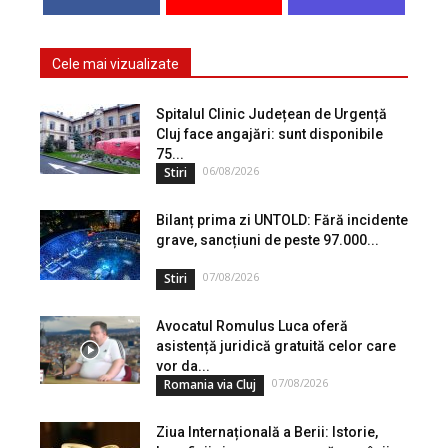
Cele mai vizualizate
Spitalul Clinic Județean de Urgență
Cluj face angajări: sunt disponibile
75...
06/08/2026
Stiri
Bilanț prima zi UNTOLD: Fără incidente
grave, sancțiuni de peste 97.000...
07/08/2026
Stiri
Avocatul Romulus Luca oferă
asistență juridică gratuită celor care
vor da...
07/08/2026
Romania via Cluj
Ziua Internațională a Berii: Istorie,