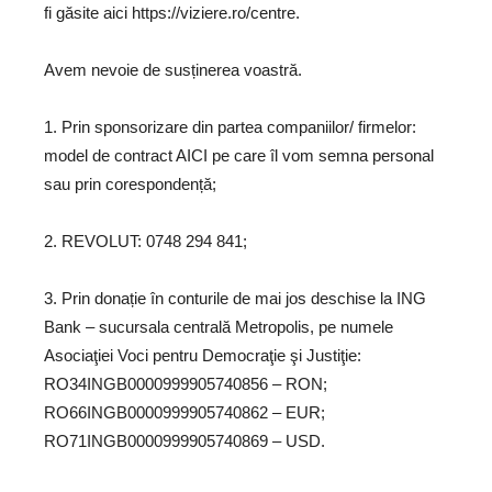
fi găsite aici https://viziere.ro/centre.
Avem nevoie de susținerea voastră.
1. Prin sponsorizare din partea companiilor/ firmelor:
model de contract AICI pe care îl vom semna personal
sau prin corespondență;
2. REVOLUT: 0748 294 841;
3. Prin donație în conturile de mai jos deschise la ING
Bank – sucursala centrală Metropolis, pe numele
Asociaţiei Voci pentru Democraţie şi Justiţie:
RO34INGB0000999905740856 – RON;
RO66INGB0000999905740862 – EUR;
RO71INGB0000999905740869 – USD.