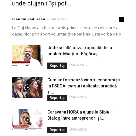
unde clujenii își pot...
Claudiu Padurean
-
21/07/2026
0
La Cluj-Napoca a fost deschis primul centru de colectare a
deșeurilor prin aport voluntar din România. Este vorba de o
investiție cofinanțată de Uniunea...
Unde se află oaza tropicală de la
poalele Munților Făgăraș
09/07/2026
Reportaj
Cum se formează viitorii economiști
la FSEGA: cursuri aplicate, practică
și...
09/07/2026
Reportaj
Caravana HORA a ajuns la Sibiu –
Dialog între antreprenori și...
30/06/2026
Reportaj