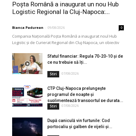
Poșta Română a inaugurat un nou Hub
Logistic Regional la Cluj-Napoca:...
Bianca Padurean
-
09/08/2026
0
Compania Națională Poșta Română a inaugurat noul Hub
Logistic și de Curierat Regional din Cluj-Napoca, un obiectiv
modernizat printr-o investiție de aproximativ 3 milioane...
Sfatul financiar: Regula 70-20-10 și de
ce nu trebuie să îți...
07/08/2026
Stiri
CTP Cluj-Napoca prelungește
programul de noapte și
suplimentează transportul pe durata...
07/08/2026
Stiri
După caniculă vin furtunile: Cod
portocaliu și galben de vijelii și...