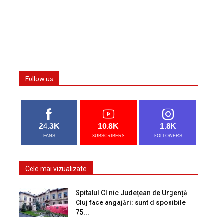
Follow us
24.3K
10.8K
1.8K
FANS
SUBSCRIBERS
FOLLOWERS
Cele mai vizualizate
Spitalul Clinic Județean de Urgență
Cluj face angajări: sunt disponibile
75...