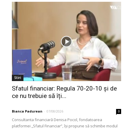
Stiri
Sfatul financiar: Regula 70-20-10 și de
ce nu trebuie să îți...
Bianca Padurean
-
07/08/2026
0
Consultanta financiară Denisa Pocol, fondatoarea
platformei „Sfatul Financiar”, își propune să schimbe modul
în care populația își gestionează veniturile. Cu o experiență