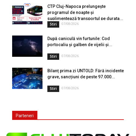
de peste...
CTP Cluj-Napoca prelungește
programul de noapte și
suplimentează transportul pe durata...
07/08/2026
Stiri
După caniculă vin furtunile: Cod
portocaliu și galben de vijelii și...
07/08/2026
Stiri
Bilanț prima zi UNTOLD: Fără incidente
grave, sancțiuni de peste 97.000...
07/08/2026
Stiri
Parteneri