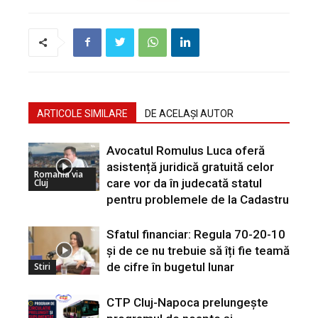
ARTICOLE SIMILARE
DE ACELAȘI AUTOR
Avocatul Romulus Luca oferă
asistență juridică gratuită celor
Romania via
care vor da în judecată statul
Cluj
pentru problemele de la Cadastru
Sfatul financiar: Regula 70-20-10
și de ce nu trebuie să îți fie teamă
de cifre în bugetul lunar
Stiri
CTP Cluj-Napoca prelungește