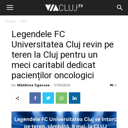
Acasă
Stiri
Legendele FC
Universitatea Cluj revin pe
teren la Cluj pentru un
meci caritabil dedicat
pacienților oncologici
De
Mădălina Țigancea
-
07/05/2026
0