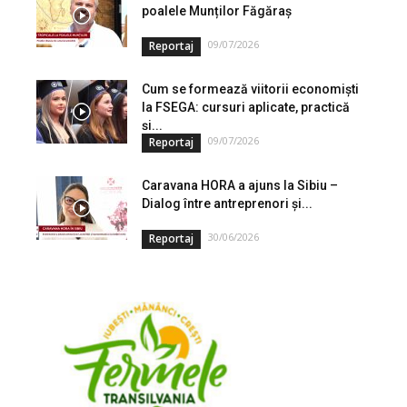
poalele Munților Făgăraș
09/07/2026
Reportaj
Cum se formează viitorii economiști
la FSEGA: cursuri aplicate, practică
și...
09/07/2026
Reportaj
Caravana HORA a ajuns la Sibiu –
Dialog între antreprenori și...
30/06/2026
Reportaj