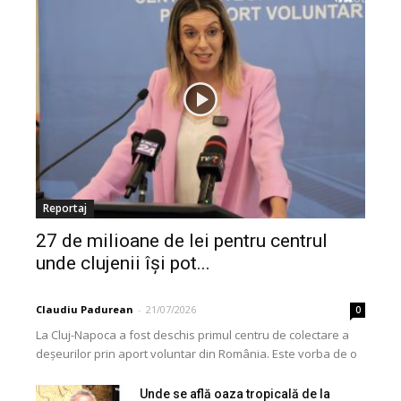
Reportaj
27 de milioane de lei pentru centrul
unde clujenii își pot...
Claudiu Padurean
-
21/07/2026
0
La Cluj-Napoca a fost deschis primul centru de colectare a
deșeurilor prin aport voluntar din România. Este vorba de o
investiție cofinanțată de Uniunea...
Unde se află oaza tropicală de la