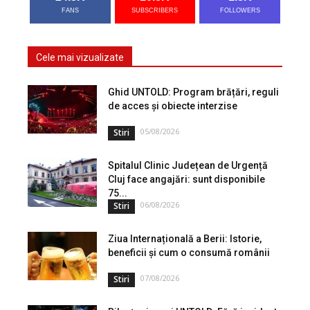
FANS
SUBSCRIBERS
FOLLOWERS
Cele mai vizualizate
Ghid UNTOLD: Program brățări, reguli
de acces și obiecte interzise
05/08/2026
Stiri
Spitalul Clinic Județean de Urgență
Cluj face angajări: sunt disponibile
75...
06/08/2026
Stiri
Ziua Internațională a Berii: Istorie,
beneficii și cum o consumă românii
07/08/2026
Stiri