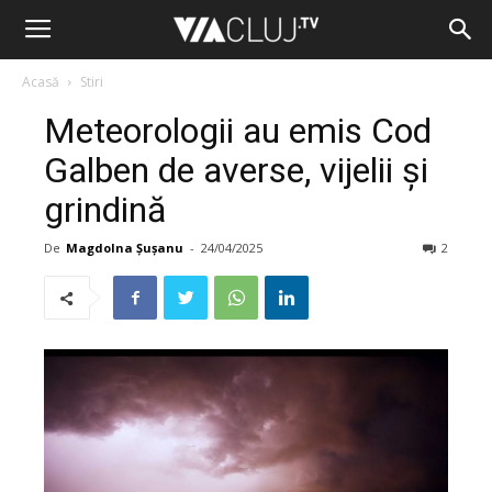
Acasă
Stiri
Meteorologii au emis Cod
Galben de averse, vijelii și
grindină
De
Magdolna Șușanu
-
24/04/2025
2