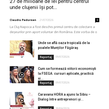
27 de milioane de lei pentru centrul
unde clujenii își pot...
Claudiu Padurean
-
21/07/2026
0
La Cluj-Napoca a fost deschis primul centru de colectare a
deșeurilor prin aport voluntar din România. Este vorba de o
investiție cofinanțată de Uniunea...
Unde se află oaza tropicală de la
poalele Munților Făgăraș
09/07/2026
Reportaj
Cum se formează viitorii economiști
la FSEGA: cursuri aplicate, practică
și...
09/07/2026
Reportaj
Caravana HORA a ajuns la Sibiu –
Dialog între antreprenori și...
30/06/2026
Reportaj