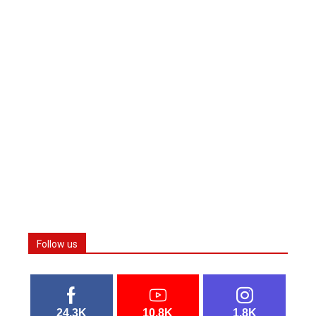
Follow us
24.3K
10.8K
1.8K