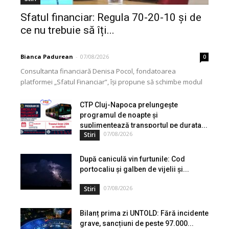
Sfatul financiar: Regula 70-20-10 și de
ce nu trebuie să îți...
Bianca Padurean
-
07/08/2026
0
Consultanta financiară Denisa Pocol, fondatoarea
platformei „Sfatul Financiar”, își propune să schimbe modul
în care populația își gestionează veniturile. Cu o experiență
de peste...
CTP Cluj-Napoca prelungește
programul de noapte și
suplimentează transportul pe durata...
07/08/2026
Stiri
După caniculă vin furtunile: Cod
portocaliu și galben de vijelii și...
07/08/2026
Stiri
Bilanț prima zi UNTOLD: Fără incidente
grave, sancțiuni de peste 97.000...