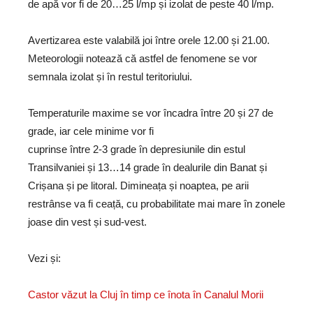
de apă vor fi de 20…25 l/mp și izolat de peste 40 l/mp.
Avertizarea este valabilă joi între orele 12.00 și 21.00.
Meteorologii notează că astfel de fenomene se vor
semnala izolat și în restul teritoriului.
Temperaturile maxime se vor încadra între 20 și 27 de
grade, iar cele minime vor fi
cuprinse între 2-3 grade în depresiunile din estul
Transilvaniei și 13…14 grade în dealurile din Banat și
Crișana și pe litoral. Dimineața și noaptea, pe arii
restrânse va fi ceață, cu probabilitate mai mare în zonele
joase din vest și sud-vest.
Vezi și:
Castor văzut la Cluj în timp ce înota în Canalul Morii