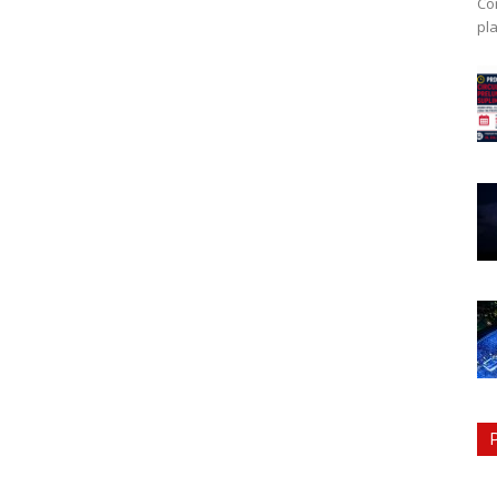
Co
pla
mod
ex