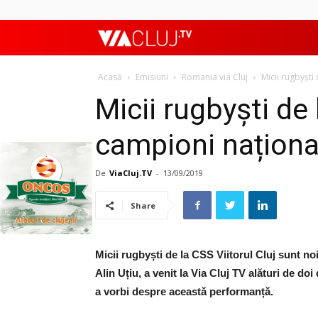
ViaClujTV
Acasă
Emisiuni
Romania via Cluj
Micii rugbyști
Micii rugbyști de 
campioni naționa
De
ViaCluj.TV
-
13/09/2019
Share
Micii rugbyști de la CSS Viitorul Cluj sunt n
Alin Uțiu, a venit la Via Cluj TV alături de d
a vorbi despre această performanță.