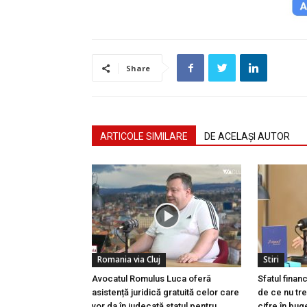
Share
ARTICOLE SIMILARE
DE ACELAȘI AUTOR
Romania via Cluj
Stiri
Avocatul Romulus Luca oferă
Sfatul finan
asistență juridică gratuită celor care
de ce nu tre
vor da în judecată statul pentru
cifre în buge