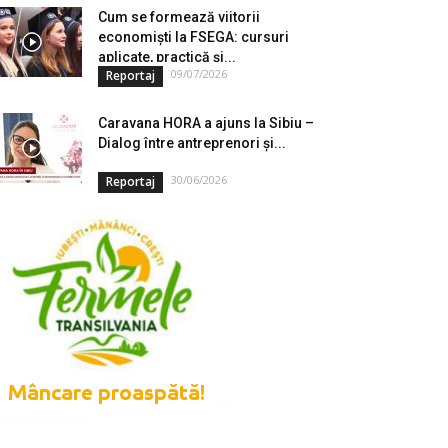
Cum se formează viitorii
economiști la FSEGA: cursuri
aplicate, practică și...
09/07/2026
Reportaj
Caravana HORA a ajuns la Sibiu –
Dialog între antreprenori și...
30/06/2026
Reportaj