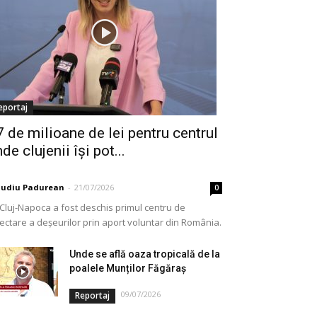
eportaj
7 de milioane de lei pentru centrul
de clujenii își pot...
audiu Padurean
-
21/07/2026
0
 Cluj-Napoca a fost deschis primul centru de
lectare a deșeurilor prin aport voluntar din România.
e vorba de o investiție cofinanțată de Uniunea...
Unde se află oaza tropicală de la
poalele Munților Făgăraș
09/07/2026
Reportaj