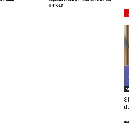
UNTOLD
Ș
St
S
de
Bi