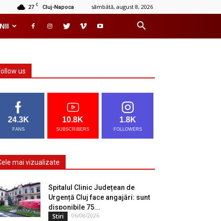
C
27
sâmbătă, august 8, 2026
Cluj-Napoca
NII
Follow us
24.3K
10.8K
1.8K
FANS
SUBSCRIBERS
FOLLOWERS
Cele mai vizualizate
Spitalul Clinic Județean de
Urgență Cluj face angajări: sunt
disponibile 75...
06/08/2026
Stiri