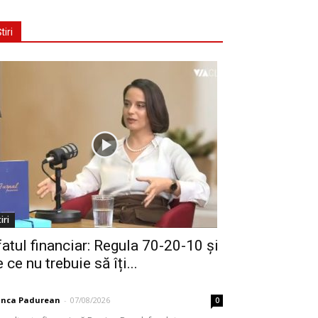
tiri
iri
fatul financiar: Regula 70-20-10 și
 ce nu trebuie să îți...
anca Padurean
-
07/08/2026
0