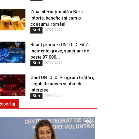
Ziua Internațională a Berii:
Istorie, beneficii și cum o
consumă românii
07/08/2026
Stiri
Bilanț prima zi UNTOLD: Fără
incidente grave, sancțiuni de
peste 97.000...
07/08/2026
Stiri
Ghid UNTOLD: Program brățări,
reguli de acces și obiecte
interzise
05/08/2026
Stiri
Reportaj