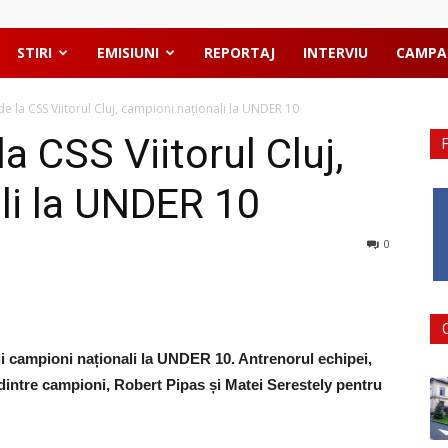
STIRI
EMISIUNI
REPORTAJ
INTERVIU
CAMPA
 de la CSS Viitorul Cluj, campioni naționali la UNDER 10
la CSS Viitorul Cluj,
li la UNDER 10
0
oii campioni naționali la UNDER 10. Antrenorul echipei,
oi dintre campioni, Robert Pipas și Matei Serestely pentru