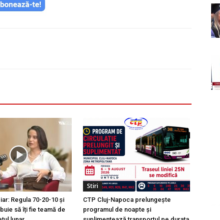
Stiri
ciar: Regula 70-20-10 și
CTP Cluj-Napoca prelungește
buie să îți fie teamă de
programul de noapte și
tul lunar
suplimentează transportul pe durata