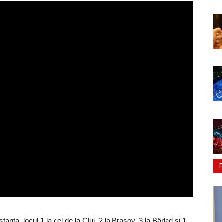
tanța, locul 1 la cel de la Cluj, 2 la Brașov, 3 la Bârlad și 1