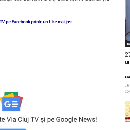
j TV pe Facebook printr-un Like mai jos:
R
2
un
Cl
La
co
Est