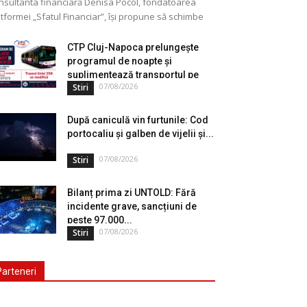
nsultanta financiară Denisa Pocol, fondatoarea
tformei „Sfatul Financiar”, își propune să schimbe
ul în care populația își gestionează veniturile. Cu o
periență de peste...
CTP Cluj-Napoca prelungește
programul de noapte și
suplimentează transportul pe
07/08/2026
Stiri
durata...
După caniculă vin furtunile: Cod
portocaliu și galben de vijelii și...
07/08/2026
Stiri
Bilanț prima zi UNTOLD: Fără
incidente grave, sancțiuni de
peste 97.000...
07/08/2026
Stiri
Parteneri