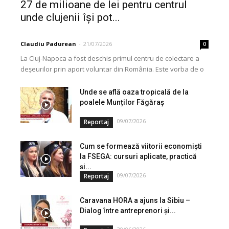
27 de milioane de lei pentru centrul
unde clujenii își pot...
Claudiu Padurean
-
21/07/2026
0
La Cluj-Napoca a fost deschis primul centru de colectare a
deșeurilor prin aport voluntar din România. Este vorba de o
investiție cofinanțată de Uniunea...
Unde se află oaza tropicală de la
poalele Munților Făgăraș
09/07/2026
Reportaj
Cum se formează viitorii economiști
la FSEGA: cursuri aplicate, practică
și...
09/07/2026
Reportaj
Caravana HORA a ajuns la Sibiu –
Dialog între antreprenori și...