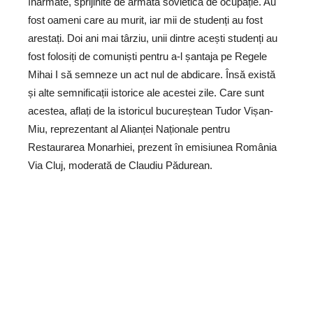
înarmate, sprijinite de armata sovietică de ocupație. Au
fost oameni care au murit, iar mii de studenți au fost
arestați. Doi ani mai târziu, unii dintre acești studenți au
fost folosiți de comuniști pentru a-l șantaja pe Regele
Mihai I să semneze un act nul de abdicare. Însă există
și alte semnificații istorice ale acestei zile. Care sunt
acestea, aflați de la istoricul bucureștean Tudor Vișan-
Miu, reprezentant al Alianței Naționale pentru
Restaurarea Monarhiei, prezent în emisiunea România
Via Cluj, moderată de Claudiu Pădurean.