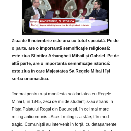
Ziua de 8 noiembrie este una cu totul specială. Pe de
o parte, are o importantă semnificație religioasă:
este ziua Sfinților Arhangheli Mihail și Gabriel. Pe de
altă parte, are o importantă semnificație istorică:
este ziua în care Majestatea Sa Regele Mihai I își
serba onomastica.
Tocmai pentru a-și manifesta solidaritatea cu Regele
Mihai I, în 1945, zeci de mii de studenți s-au strâns în
Piața Palatului Regal din București, în cel mai mare
miting anticomunist. Acest miting s-a sfârșit în mod
tragic. Comuniștii au intervenit în forță, cu detașamente