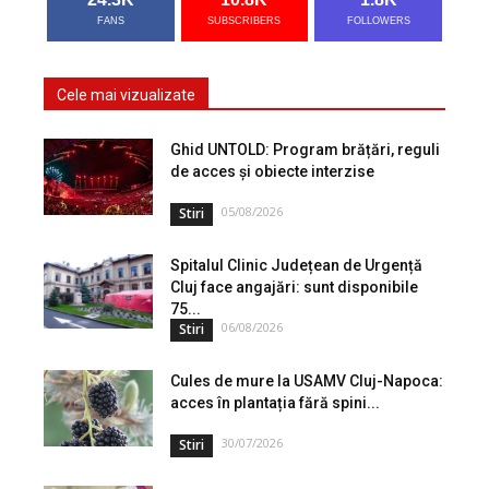
FANS
SUBSCRIBERS
FOLLOWERS
Cele mai vizualizate
Ghid UNTOLD: Program brățări, reguli
de acces și obiecte interzise
05/08/2026
Stiri
Spitalul Clinic Județean de Urgență
Cluj face angajări: sunt disponibile
75...
06/08/2026
Stiri
Cules de mure la USAMV Cluj-Napoca:
acces în plantația fără spini...
30/07/2026
Stiri