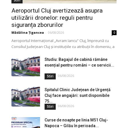
Stiri
Aeroportul Cluj avertizează asupra
utilizării dronelor: reguli pentru
siguranța zborurilor
Mădălina Țigancea
-
06/08/2026
0
Aeroportul Internațional „Avram Iancu” Cluj, împreună cu
Consiliul Județean Cluj și instituțiile cu atribuții în domeniu, a
lansat o campanie de informare privind utilizarea...
Studiu: Bagajul de cabină rămâne
esențial pentru români – ce servicii...
06/08/2026
Stiri
Spitalul Clinic Județean de Urgență
Cluj face angajări: sunt disponibile
75...
06/08/2026
Stiri
Curse de noapte pe linia M51 Cluj-
Napoca – Gilău în perioada...