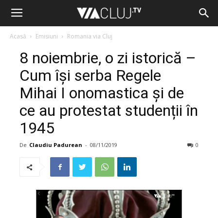
Acasă
Emisiuni
Romania via Cluj
8 noiembrie, o zi istorică –
Cum își serba Regele
Mihai I onomastica și de
ce au protestat studenții în
1945
De
Claudiu Padurean
-
08/11/2019
0