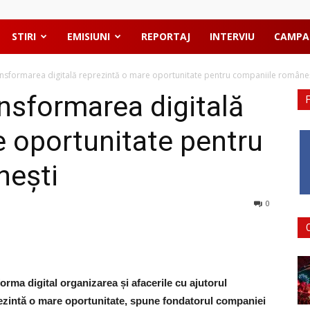
STIRI
EMISIUNI
REPORTAJ
INTERVIU
CAMPA
ansformarea digitală reprezintă o mare oportunitate pentru companiile române
ansformarea digitală
e oportunitate pentru
nești
0
rma digital organizarea și afacerile cu ajutorul
rezintă o mare oportunitate, spune fondatorul companiei