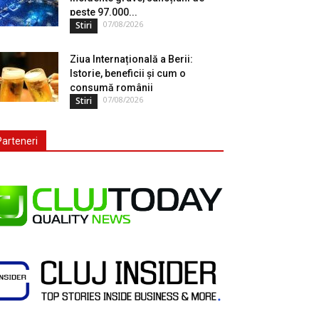
peste 97.000...
07/08/2026
Stiri
Ziua Internațională a Berii:
Istorie, beneficii și cum o
consumă românii
07/08/2026
Stiri
Parteneri