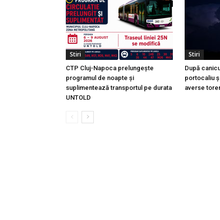
Stiri
Stiri
CTP Cluj-Napoca prelungește
După canicul
programul de noapte și
portocaliu și
suplimentează transportul pe durata
averse torenț
UNTOLD