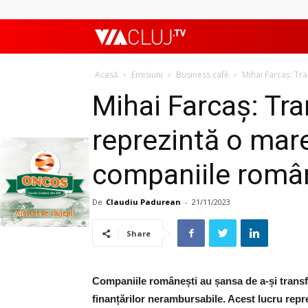
ViaClujTV
Acasă
Emisiuni
Business café
Mihai Farcaș: Tr
Mihai Farcaș: Tr
reprezintă o mar
companiile româ
De
Claudiu Padurean
-
21/11/2023
Share
Companiile românești au șansa de a-și transfo
finanțărilor nerambursabile. Acest lucru rep