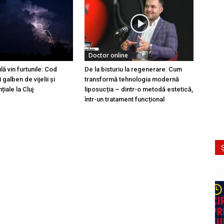
Doctor online
ă vin furtunile: Cod
De la bisturiu la regenerare: Cum
 galben de vijelii și
transformă tehnologia modernă
iale la Cluj
liposucția – dintr-o metodă estetică,
într-un tratament funcțional
Ș