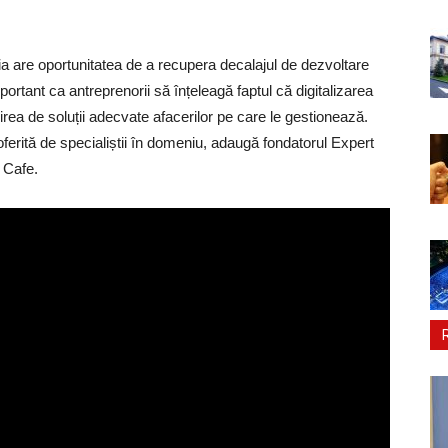
nia are oportunitatea de a recupera decalajul de dezvoltare
portant ca antreprenorii să înțeleagă faptul că digitalizarea
ea de soluții adecvate afacerilor pe care le gestionează.
erită de specialiștii în domeniu, adaugă fondatorul Expert
 Cafe.