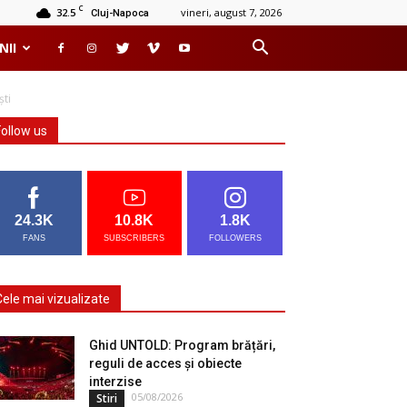
C
32.5
vineri, august 7, 2026
Cluj-Napoca
NII
ști
Follow us
24.3K
10.8K
1.8K
FANS
SUBSCRIBERS
FOLLOWERS
Cele mai vizualizate
Ghid UNTOLD: Program brățări,
reguli de acces și obiecte
interzise
05/08/2026
Stiri