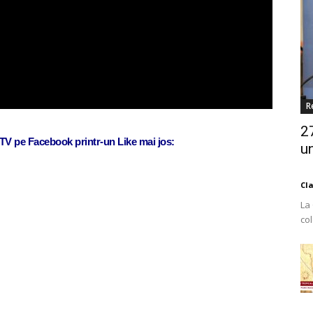
R
2
j TV pe Facebook printr-un Like mai jos:
un
Cl
La
co
Est