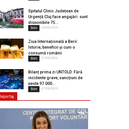
Spitalul Clinic Județean de
Urgență Cluj face angajări: sunt
disponibile 75...
06/08/2026
Stiri
Ziua Internațională a Berii:
Istorie, beneficii și cum o
consumă românii
07/08/2026
Stiri
Bilanț prima zi UNTOLD: Fără
incidente grave, sancțiuni de
peste 97.000...
07/08/2026
Stiri
Reportaj