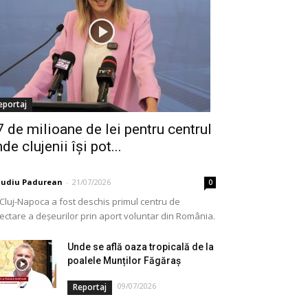
eportaj
7 de milioane de lei pentru centrul
de clujenii își pot...
audiu Padurean
-
21/07/2026
0
 Cluj-Napoca a fost deschis primul centru de
lectare a deșeurilor prin aport voluntar din România.
e vorba de o investiție cofinanțată de Uniunea...
Unde se află oaza tropicală de la
poalele Munților Făgăraș
09/07/2026
Reportaj