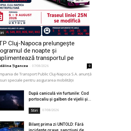
iri
TP Cluj-Napoca prelungește
rogramul de noapte și
uplimentează transportul pe
rata...
dălina Țigancea
-
07/08/2026
0
mpania de Transport Public Cluj-Napoca S.A. anunță
uri speciale pentru asigurarea mobilității
ticipanților pe parcursul Festivalului UNTOLD, în
ioada 6–9 august 2026. În aceste...
După caniculă vin furtunile: Cod
portocaliu și galben de vijelii și...
07/08/2026
Stiri
Bilanț prima zi UNTOLD: Fără
incidente grave, sancțiuni de