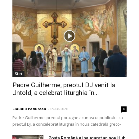
Stiri
Padre Guilherme, preotul DJ venit la
Untold, a celebrat liturghia în...
Claudiu Padurean
-
09/08/2026
0
Padre Guilherme, preotul portughez cunoscut publicului ca
preotul DJ, a concelebrat liturghia în noua catedrală greco-
catolică din Cluj, dedicată Martirilor și Mărturisitorilor
Credinței din...
Poșta Română a inaugurat un nou Hub