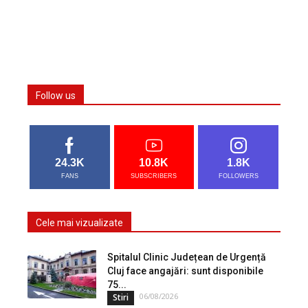
Follow us
24.3K
10.8K
1.8K
FANS
SUBSCRIBERS
FOLLOWERS
Cele mai vizualizate
Spitalul Clinic Județean de Urgență
Cluj face angajări: sunt disponibile
75...
06/08/2026
Stiri