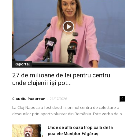
Reportaj
27 de milioane de lei pentru centrul
unde clujenii își pot...
Claudiu Padurean
-
21/07/2026
0
La Cluj-Napoca a fost deschis primul centru de colectare a
deșeurilor prin aport voluntar din România. Este vorba de o
investiție cofinanțată de Uniunea...
Unde se află oaza tropicală de la
poalele Munților Făgăraș