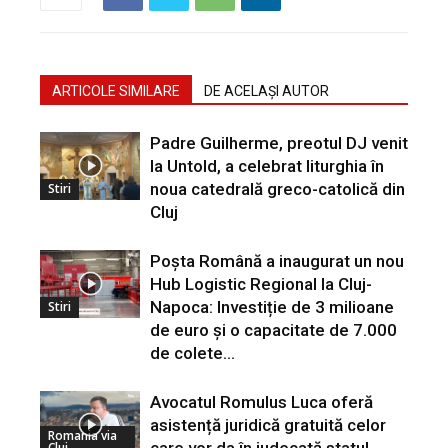
ARTICOLE SIMILARE
DE ACELAȘI AUTOR
Padre Guilherme, preotul DJ venit
la Untold, a celebrat liturghia în
noua catedrală greco-catolică din
Stiri
Cluj
Poșta Română a inaugurat un nou
Hub Logistic Regional la Cluj-
Napoca: Investiție de 3 milioane
Stiri
de euro și o capacitate de 7.000
de colete...
Avocatul Romulus Luca oferă
asistență juridică gratuită celor
Romania via
care vor da în judecată statul
Cluj