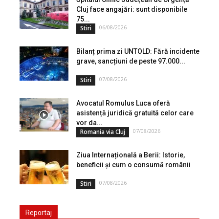
Cluj face angajări: sunt disponibile
75...
06/08/2026
Stiri
Bilanț prima zi UNTOLD: Fără incidente
grave, sancțiuni de peste 97.000...
07/08/2026
Stiri
Avocatul Romulus Luca oferă
asistență juridică gratuită celor care
vor da...
07/08/2026
Romania via Cluj
Ziua Internațională a Berii: Istorie,
beneficii și cum o consumă românii
07/08/2026
Stiri
Reportaj