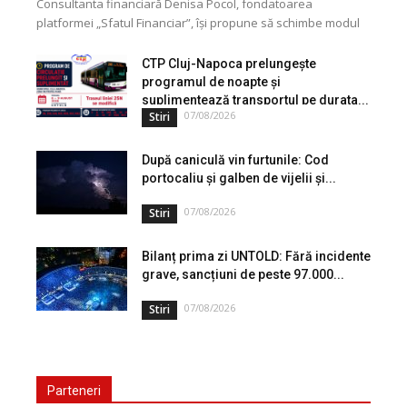
Consultanta financiară Denisa Pocol, fondatoarea
platformei „Sfatul Financiar”, își propune să schimbe modul
în care populația își gestionează veniturile. Cu o experiență
de peste...
CTP Cluj-Napoca prelungește
programul de noapte și
suplimentează transportul pe durata...
07/08/2026
Stiri
După caniculă vin furtunile: Cod
portocaliu și galben de vijelii și...
07/08/2026
Stiri
Bilanț prima zi UNTOLD: Fără incidente
grave, sancțiuni de peste 97.000...
07/08/2026
Stiri
Parteneri