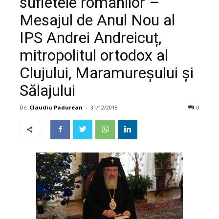
sufletele românilor –
Mesajul de Anul Nou al
IPS Andrei Andreicuț,
mitropolitul ortodox al
Clujului, Maramureșului și
Sălajului
De
Claudiu Padurean
-
31/12/2018
0