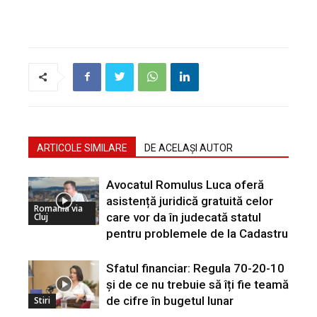
ARTICOLE SIMILARE
DE ACELAȘI AUTOR
Avocatul Romulus Luca oferă
asistență juridică gratuită celor
Romania via
care vor da în judecată statul
Cluj
pentru problemele de la Cadastru
Sfatul financiar: Regula 70-20-10
și de ce nu trebuie să îți fie teamă
de cifre în bugetul lunar
Stiri