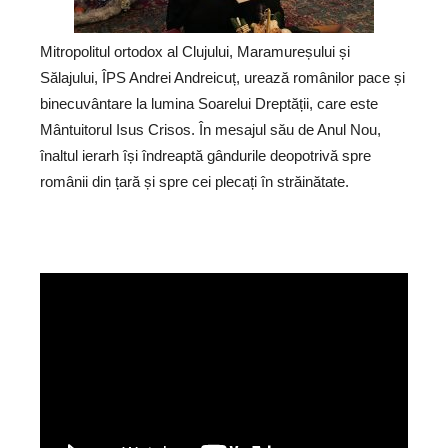
Mitropolitul ortodox al Clujului, Maramureșului și
Sălajului, ÎPS Andrei Andreicuț, urează românilor pace și
binecuvântare la lumina Soarelui Dreptății, care este
Mântuitorul Isus Crisos. În mesajul său de Anul Nou,
înaltul ierarh își îndreaptă gândurile deopotrivă spre
românii din țară și spre cei plecați în străinătate.