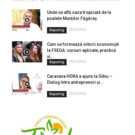
investiție cofinanțată de Uniunea...
Unde se află oaza tropicală de la
poalele Munților Făgăraș
09/07/2026
Reportaj
Cum se formează viitorii economiști
la FSEGA: cursuri aplicate, practică
și...
09/07/2026
Reportaj
Caravana HORA a ajuns la Sibiu –
Dialog între antreprenori și...
30/06/2026
Reportaj