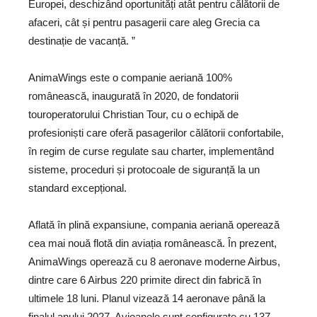
Europei, deschizând oportunități atât pentru călătorii de
afaceri, cât și pentru pasagerii care aleg Grecia ca
destinație de vacanță. ”
AnimaWings este o companie aeriană 100%
românească, inaugurată în 2020, de fondatorii
touroperatorului Christian Tour, cu o echipă de
profesioniști care oferă pasagerilor călătorii confortabile,
în regim de curse regulate sau charter, implementând
sisteme, proceduri și protocoale de siguranță la un
standard excepțional.
Aflată în plină expansiune, compania aeriană operează
cea mai nouă flotă din aviația românească. În prezent,
AnimaWings operează cu 8 aeronave moderne Airbus,
dintre care 6 Airbus 220 primite direct din fabrică în
ultimele 18 luni. Planul vizează 14 aeronave până la
finalul anului 2027. Avioanele sunt configurate cu 137 –