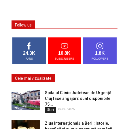
Follow us
24.3K
10.8K
1.8K
FANS
SUBSCRIBERS
FOLLOWERS
Cele mai vizualizate
Spitalul Clinic Județean de Urgență
Cluj face angajări: sunt disponibile
75...
06/08/2026
Stiri
Ziua Internațională a Berii: Istorie,
beneficii și cum o consumă românii