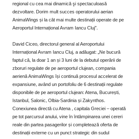
regional cu cea mai dinamică şi spectaculoasă
dezvoltare. Dorim mult succes operatorului aerian
AnimaWings și la cât mai multe destinații operate de pe
Aeroportul Internațional Avram Iancu Cluj”.
David Ciceo, directorul general al Aeroportului
Internațional Avram Iancu Cluj, a adăugat: „Ne bucură
faptul că, la doar 1 an și 3 luni de la debutul operării de
zboruri regulate de pe aeroportul clujean, compania
aerienă AnimaWings își continuă procesul accelerat de
expansiune, având un portofoliu de 6 destinații regulate
disponibile de pe aeroportul clujean: Atena, București,
Istanbul, Salonic, Olbia-Sardinia și Zakynthos.
Conexiunea directă cu Atena , capitala Greciei – operată
pe tot parcursul anului, vine în întâmpinarea unei cereri
reale din partea pasagerilor și completează oferta de
destinații externe cu un punct strategic din sudul