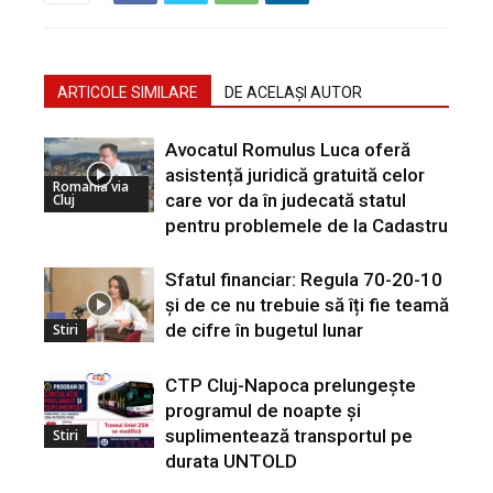
ARTICOLE SIMILARE
DE ACELAȘI AUTOR
Avocatul Romulus Luca oferă
asistență juridică gratuită celor
Romania via
care vor da în judecată statul
Cluj
pentru problemele de la Cadastru
Sfatul financiar: Regula 70-20-10
și de ce nu trebuie să îți fie teamă
de cifre în bugetul lunar
Stiri
CTP Cluj-Napoca prelungește
programul de noapte și
suplimentează transportul pe
Stiri
durata UNTOLD