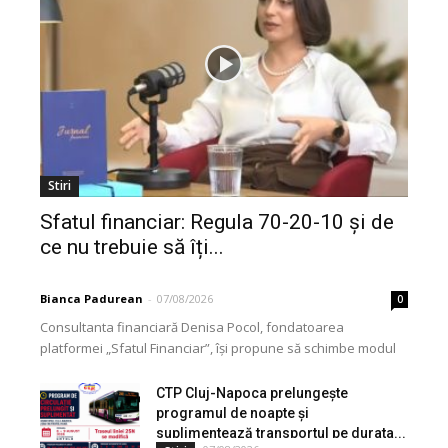
Stiri
Sfatul financiar: Regula 70-20-10 și de
ce nu trebuie să îți...
Bianca Padurean
-
07/08/2026
0
Consultanta financiară Denisa Pocol, fondatoarea
platformei „Sfatul Financiar”, își propune să schimbe modul
în care populația își gestionează veniturile. Cu o experiență
de peste...
CTP Cluj-Napoca prelungește
programul de noapte și
suplimentează transportul pe durata...