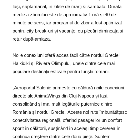
Iași, săptămânal, în zilele de marți și sâmbătă. Durata
medie a zborului este de aproximativ 1 oră și 40 de
minute pe sens, iar programul de zbor a fost optimizat
pentru city break-uri și vacanțe, cu plecări dimineața și
retur după-amiaza.
Noile conexiuni oferă acces facil către nordul Greciei,
Halkidiki și Riviera Olimpului, unele dintre cele mai
populare destinații estivale pentru turiștii români.
„Aeroportul Salonic primește cu căldură noile conexiuni
directe ale AnimaWings din Cluj-Napoca și Iași,
consolidând și mai mult legăturile puternice dintre
România și nordul Greciei. Aceste noi rute îmbunătățesc
conectivitatea regională, oferind pasagerilor un confort
sporit în călătorii, susținând în același timp cererea în
continuă creștere dintre cele două piețe. Suntem