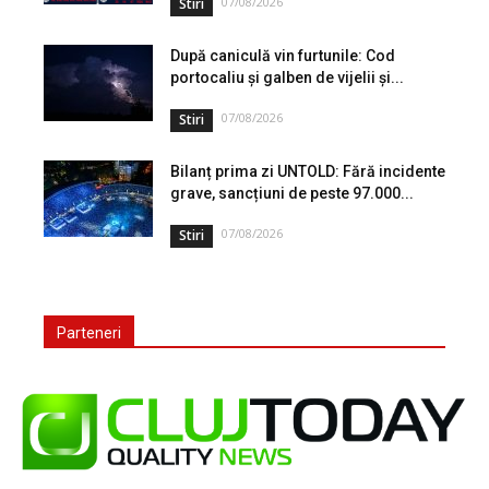
07/08/2026
Stiri
După caniculă vin furtunile: Cod
portocaliu și galben de vijelii și...
07/08/2026
Stiri
Bilanț prima zi UNTOLD: Fără incidente
grave, sancțiuni de peste 97.000...
07/08/2026
Stiri
Parteneri