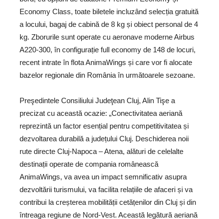
Economy Class, toate biletele incluzând selecția gratuită
a locului, bagaj de cabină de 8 kg și obiect personal de 4
kg. Zborurile sunt operate cu aeronave moderne Airbus
A220-300, în configurație full economy de 148 de locuri,
recent intrate în flota AnimaWings și care vor fi alocate
bazelor regionale din România în următoarele sezoane.
Preşedintele Consiliului Judeţean Cluj, Alin Tişe a
precizat cu această ocazie: „Conectivitatea aeriană
reprezintă un factor esențial pentru competitivitatea și
dezvoltarea durabilă a județului Cluj. Deschiderea noii
rute directe Cluj-Napoca – Atena, alături de celelalte
destinații operate de compania românească
AnimaWings, va avea un impact semnificativ asupra
dezvoltării turismului, va facilita relațiile de afaceri și va
contribui la creșterea mobilității cetățenilor din Cluj și din
întreaga regiune de Nord-Vest. Această legătură aeriană