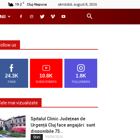
C
19.2
sâmbătă, august 8, 2026
Cluj-Napoca
NII
Follow us
24.3K
10.8K
1.8K
FANS
SUBSCRIBERS
FOLLOWERS
Cele mai vizualizate
Spitalul Clinic Județean de
Urgență Cluj face angajări: sunt
disponibile 75...
06/08/2026
Stiri