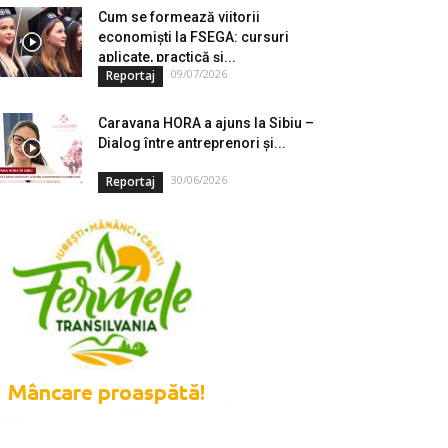
Cum se formează viitorii
economiști la FSEGA: cursuri
aplicate, practică și...
09/07/2026
Reportaj
Caravana HORA a ajuns la Sibiu –
Dialog între antreprenori și...
30/06/2026
Reportaj