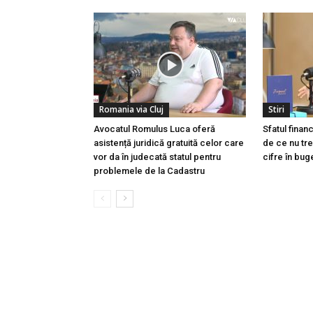
Romania via Cluj
Stiri
Avocatul Romulus Luca oferă
Sfatul finan
asistență juridică gratuită celor care
de ce nu tre
vor da în judecată statul pentru
cifre în buge
problemele de la Cadastru