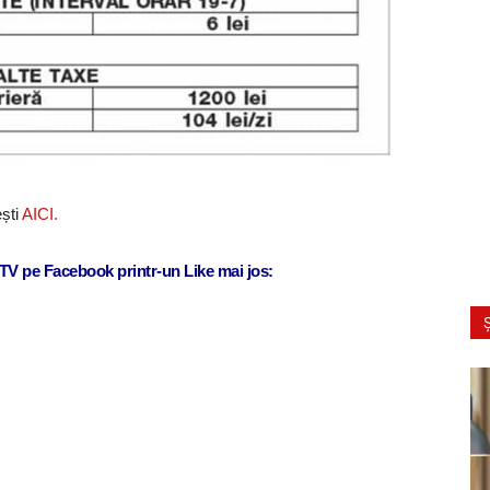
ești
AICI.
j TV pe Facebook printr-un Like mai jos:
Ș