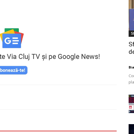
St
S
de
Bi
Co
pla
mod
ex