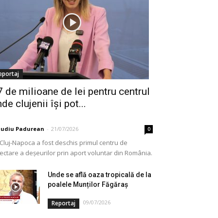
eportaj
7 de milioane de lei pentru centrul
de clujenii își pot...
audiu Padurean
-
21/07/2026
0
 Cluj-Napoca a fost deschis primul centru de
lectare a deșeurilor prin aport voluntar din România.
e vorba de o investiție cofinanțată de Uniunea...
Unde se află oaza tropicală de la
poalele Munților Făgăraș
09/07/2026
Reportaj