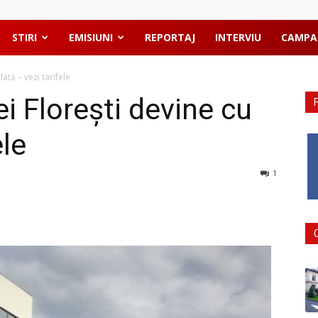
STIRI
EMISIUNI
REPORTAJ
INTERVIU
CAMPA
ată – vezi tarifele
i Florești devine cu
ele
1