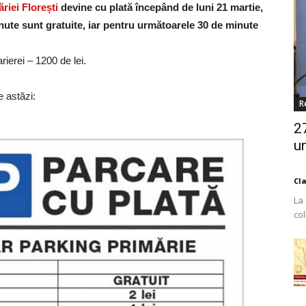
riei Florești
devine cu plată începând de luni 21 martie,
nute sunt gratuite, iar pentru următoarele 30 de minute
rierei – 1200 de lei.
e astăzi:
R
2
un
Cl
La
co
Est