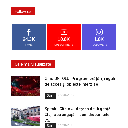
Follow us
24.3K
10.8K
1.8K
FANS
SUBSCRIBERS
FOLLOWERS
Cele mai vizualizate
Ghid UNTOLD: Program brățări, reguli
de acces și obiecte interzise
05/08/2026
Stiri
Spitalul Clinic Județean de Urgență
Cluj face angajări: sunt disponibile
75...
06/08/2026
Stiri