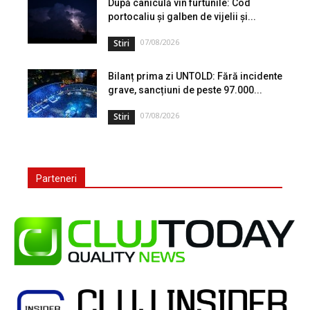
După caniculă vin furtunile: Cod
portocaliu și galben de vijelii și...
07/08/2026
Stiri
Bilanț prima zi UNTOLD: Fără incidente
grave, sancțiuni de peste 97.000...
07/08/2026
Stiri
Parteneri