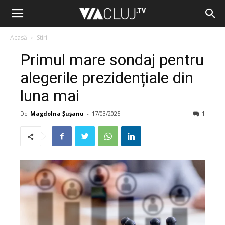
Acasă
Stiri
Primul mare sondaj pentru
alegerile prezidențiale din
luna mai
De
Magdolna Șușanu
-
17/03/2025
1