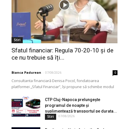
Stiri
Sfatul financiar: Regula 70-20-10 și de
ce nu trebuie să îți...
Bianca Padurean
-
07/08/2026
0
Consultanta financiară Denisa Pocol, fondatoarea
platformei „Sfatul Financiar”, își propune să schimbe modul
în care populația își gestionează veniturile. Cu o experiență
de peste...
CTP Cluj-Napoca prelungește
programul de noapte și
suplimentează transportul pe durata...
07/08/2026
Stiri