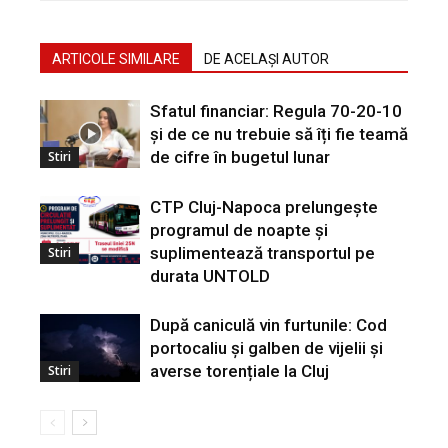
ARTICOLE SIMILARE
DE ACELAȘI AUTOR
Sfatul financiar: Regula 70-20-10
și de ce nu trebuie să îți fie teamă
de cifre în bugetul lunar
Stiri
CTP Cluj-Napoca prelungește
programul de noapte și
suplimentează transportul pe
Stiri
durata UNTOLD
După caniculă vin furtunile: Cod
portocaliu și galben de vijelii și
averse torențiale la Cluj
Stiri