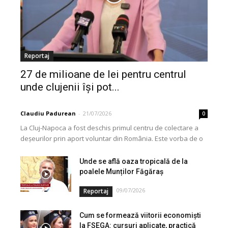
Reportaj
27 de milioane de lei pentru centrul
unde clujenii își pot...
Claudiu Padurean
-
21/07/2026
0
La Cluj-Napoca a fost deschis primul centru de colectare a
deșeurilor prin aport voluntar din România. Este vorba de o
investiție cofinanțată de Uniunea...
Unde se află oaza tropicală de la
poalele Munților Făgăraș
09/07/2026
Reportaj
Cum se formează viitorii economiști
la FSEGA: cursuri aplicate, practică