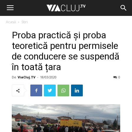
Acasă
Stiri
Proba practică și proba
teoretică pentru permisele
de conducere se suspendă
în toată țara
De
ViaCluj.TV
-
18/03/2020
0