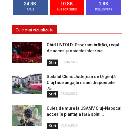
24.3K
10.8K
1.8K
FANS
SUBSCRIBERS
FOLLOWERS
Cele mai vizualizate
Ghid UNTOLD: Program brățări, reguli
de acces și obiecte interzise
05/08/2026
Stiri
Spitalul Clinic Județean de Urgență
Cluj face angajări: sunt disponibile
75...
06/08/2026
Stiri
Cules de mure la USAMV Cluj-Napoca:
acces în plantația fără spini...
30/07/2026
Stiri