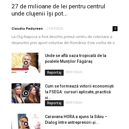
27 de milioane de lei pentru centrul
unde clujenii își pot...
Claudiu Padurean
-
21/07/2026
0
La Cluj-Napoca a fost deschis primul centru de colectare a
deșeurilor prin aport voluntar din România. Este vorba de o
investiție cofinanțată de Uniunea...
Unde se află oaza tropicală de la
poalele Munților Făgăraș
09/07/2026
Reportaj
Cum se formează viitorii economiști
la FSEGA: cursuri aplicate, practică
și...
09/07/2026
Reportaj
Caravana HORA a ajuns la Sibiu –
Dialog între antreprenori și...