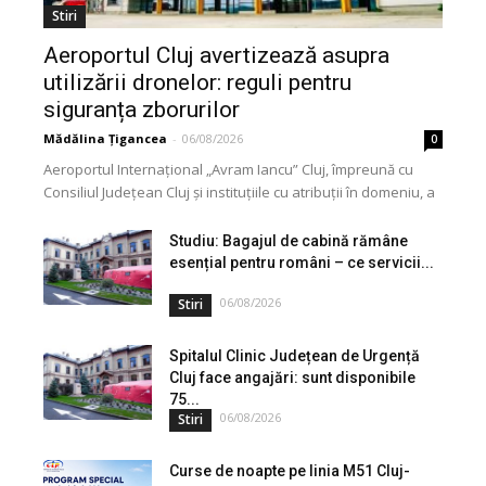
Stiri
Aeroportul Cluj avertizează asupra
utilizării dronelor: reguli pentru
siguranța zborurilor
Mădălina Țigancea
-
06/08/2026
0
Aeroportul Internațional „Avram Iancu” Cluj, împreună cu
Consiliul Județean Cluj și instituțiile cu atribuții în domeniu, a
lansat o campanie de informare privind utilizarea...
Studiu: Bagajul de cabină rămâne
esențial pentru români – ce servicii...
06/08/2026
Stiri
Spitalul Clinic Județean de Urgență
Cluj face angajări: sunt disponibile
75...
06/08/2026
Stiri
Curse de noapte pe linia M51 Cluj-