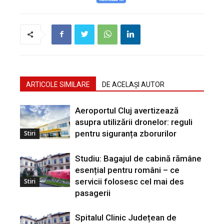
ARTICOLE SIMILARE
DE ACELAȘI AUTOR
Aeroportul Cluj avertizează
asupra utilizării dronelor: reguli
pentru siguranța zborurilor
Stiri
Studiu: Bagajul de cabină rămâne
esențial pentru români – ce
servicii folosesc cel mai des
Stiri
pasagerii
Spitalul Clinic Județean de