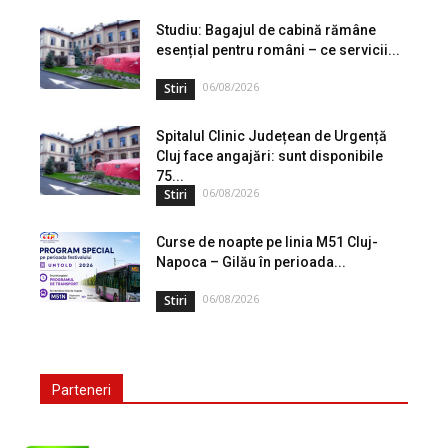
lansat o campanie de informare privind utilizarea...
Studiu: Bagajul de cabină rămâne
esențial pentru români – ce servicii...
06/08/2026
Stiri
Spitalul Clinic Județean de Urgență
Cluj face angajări: sunt disponibile
75...
06/08/2026
Stiri
Curse de noapte pe linia M51 Cluj-
Napoca – Gilău în perioada...
06/08/2026
Stiri
Parteneri