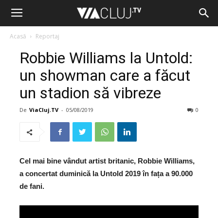
Acasă
Reportaj
Robbie Williams la Untold:
un showman care a făcut
un stadion să vibreze
De
ViaCluj.TV
-
05/08/2019
0
Cel mai bine vândut artist britanic, Robbie Williams,
a concertat duminică la Untold 2019 în fața a 90.000
de fani.