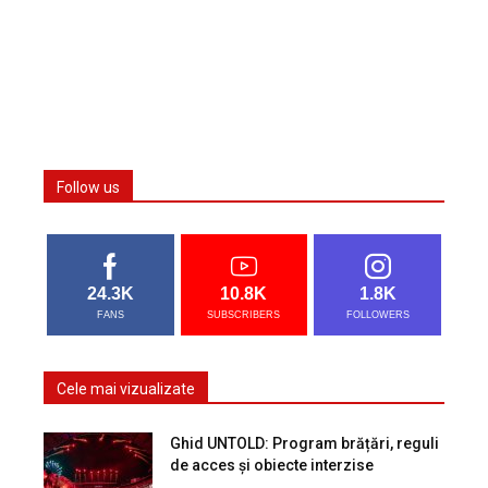
Follow us
24.3K
10.8K
1.8K
FANS
SUBSCRIBERS
FOLLOWERS
Cele mai vizualizate
Ghid UNTOLD: Program brățări, reguli
de acces și obiecte interzise