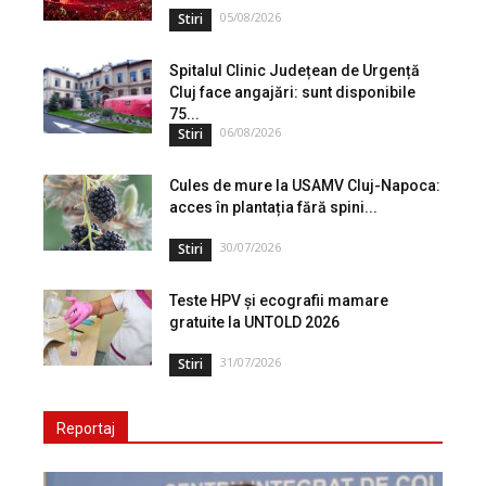
05/08/2026
Stiri
Spitalul Clinic Județean de Urgență
Cluj face angajări: sunt disponibile
75...
06/08/2026
Stiri
Cules de mure la USAMV Cluj-Napoca:
acces în plantația fără spini...
30/07/2026
Stiri
Teste HPV și ecografii mamare
gratuite la UNTOLD 2026
31/07/2026
Stiri
Reportaj