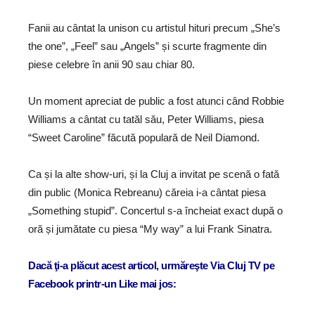
Fanii au cântat la unison cu artistul hituri precum „She’s
the one”, „Feel” sau „Angels” și scurte fragmente din
piese celebre în anii 90 sau chiar 80.
Un moment apreciat de public a fost atunci când Robbie
Williams a cântat cu tatăl său, Peter Williams, piesa
“Sweet Caroline” făcută populară de Neil Diamond.
Ca și la alte show-uri, și la Cluj a invitat pe scenă o fată
din public (Monica Rebreanu) căreia i-a cântat piesa
„Something stupid”. Concertul s-a încheiat exact după o
oră și jumătate cu piesa “My way” a lui Frank Sinatra.
Dacă ţi-a plăcut acest articol, urmăreşte Via Cluj TV pe
Facebook printr-un Like mai jos: