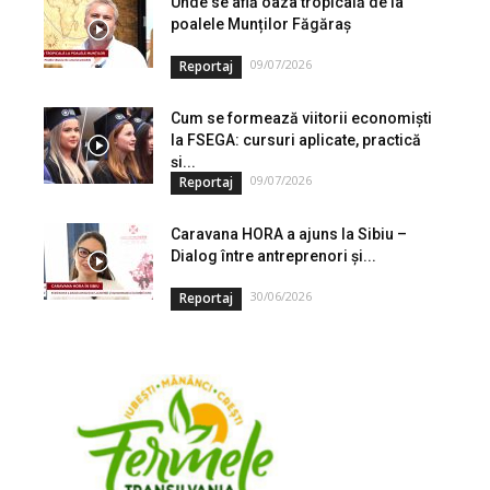
Unde se află oaza tropicală de la
poalele Munților Făgăraș
09/07/2026
Reportaj
Cum se formează viitorii economiști
la FSEGA: cursuri aplicate, practică
și...
09/07/2026
Reportaj
Caravana HORA a ajuns la Sibiu –
Dialog între antreprenori și...
30/06/2026
Reportaj