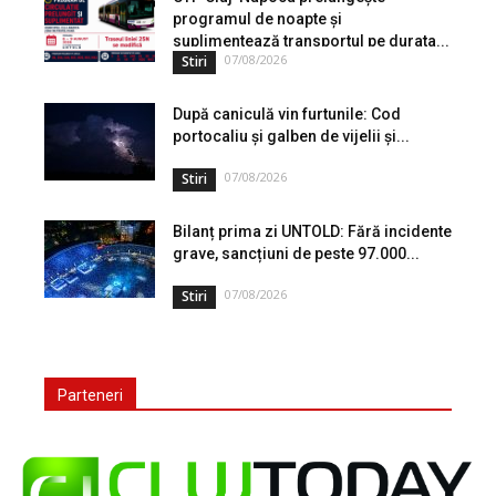
programul de noapte și
suplimentează transportul pe durata...
07/08/2026
Stiri
După caniculă vin furtunile: Cod
portocaliu și galben de vijelii și...
07/08/2026
Stiri
Bilanț prima zi UNTOLD: Fără incidente
grave, sancțiuni de peste 97.000...
07/08/2026
Stiri
Parteneri