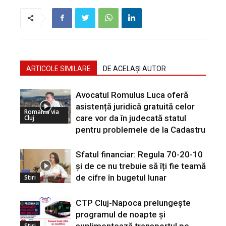
ARTICOLE SIMILARE
DE ACELAȘI AUTOR
Avocatul Romulus Luca oferă
asistență juridică gratuită celor
Romania via
care vor da în judecată statul
Cluj
pentru problemele de la Cadastru
Sfatul financiar: Regula 70-20-10
și de ce nu trebuie să îți fie teamă
de cifre în bugetul lunar
Stiri
CTP Cluj-Napoca prelungește
programul de noapte și
suplimentează transportul pe
Stiri