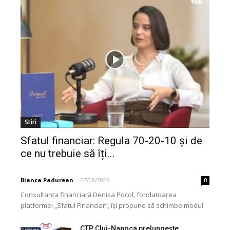
Stiri
Sfatul financiar: Regula 70-20-10 și de
ce nu trebuie să îți...
Bianca Padurean
-
07/08/2026
0
Consultanta financiară Denisa Pocol, fondatoarea
platformei „Sfatul Financiar”, își propune să schimbe modul
în care populația își gestionează veniturile. Cu o experiență
de peste...
CTP Cluj-Napoca prelungește