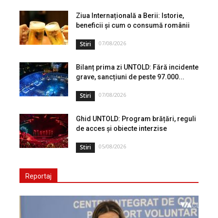
Ziua Internațională a Berii: Istorie,
beneficii și cum o consumă românii
07/08/2026
Stiri
Bilanț prima zi UNTOLD: Fără incidente
grave, sancțiuni de peste 97.000...
07/08/2026
Stiri
Ghid UNTOLD: Program brățări, reguli
de acces și obiecte interzise
05/08/2026
Stiri
Reportaj