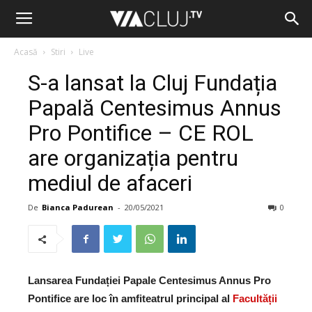
Acasă
Stiri
Live
S-a lansat la Cluj Fundația
Papală Centesimus Annus
Pro Pontifice – CE ROL
are organizația pentru
mediul de afaceri
De
Bianca Padurean
-
20/05/2021
0
Lansarea Fundației Papale Centesimus Annus Pro
Pontifice are loc în amfiteatrul principal al
Facultății