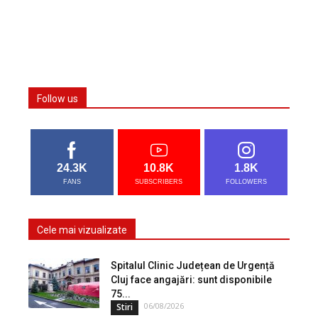
Follow us
24.3K
10.8K
1.8K
FANS
SUBSCRIBERS
FOLLOWERS
Cele mai vizualizate
Spitalul Clinic Județean de Urgență
Cluj face angajări: sunt disponibile
75...
06/08/2026
Stiri