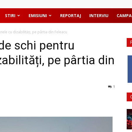
STIRI
EMISIUNI
REPORTAJ
INTERVIU
CAMPA
le cu dizabilități, pe pârtia din Feleacu
de schi pentru
bilități, pe pârtia din
1