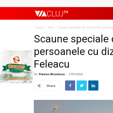
ViaClujTV
Acasă
Stiri
Scaune speciale de schi pentru persoane
Scaune speciale 
persoanele cu diza
Feleacu
De
Flavius Niculescu
-
27/01/2022
Share