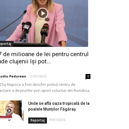
eportaj
7 de milioane de lei pentru centrul
de clujenii își pot...
audiu Padurean
-
21/07/2026
0
 Cluj-Napoca a fost deschis primul centru de
lectare a deșeurilor prin aport voluntar din România.
e vorba de o investiție cofinanțată de Uniunea...
Unde se află oaza tropicală de la
poalele Munților Făgăraș
09/07/2026
Reportaj