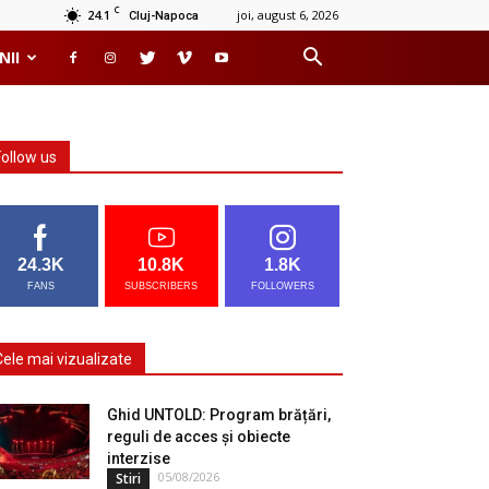
C
24.1
joi, august 6, 2026
Cluj-Napoca
NII
Follow us
24.3K
10.8K
1.8K
FANS
SUBSCRIBERS
FOLLOWERS
Cele mai vizualizate
Ghid UNTOLD: Program brățări,
reguli de acces și obiecte
interzise
05/08/2026
Stiri