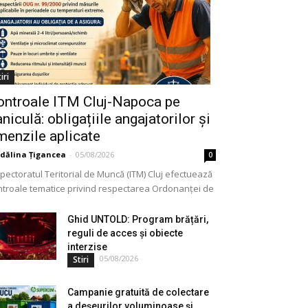
iri
ontroale ITM Cluj-Napoca pe
niculă: obligațiile angajatorilor și
menzile aplicate
dălina Țigancea
-
05/08/2026
0
pectoratul Teritorial de Muncă (ITM) Cluj efectuează
ntroale tematice privind respectarea Ordonanței de
gență nr. 99/2000. Acțiunea vizează modul în care
ajatorii aplică măsurile...
Ghid UNTOLD: Program brățări,
reguli de acces și obiecte
interzise
05/08/2026
Stiri
Campanie gratuită de colectare
a deșeurilor voluminoase și