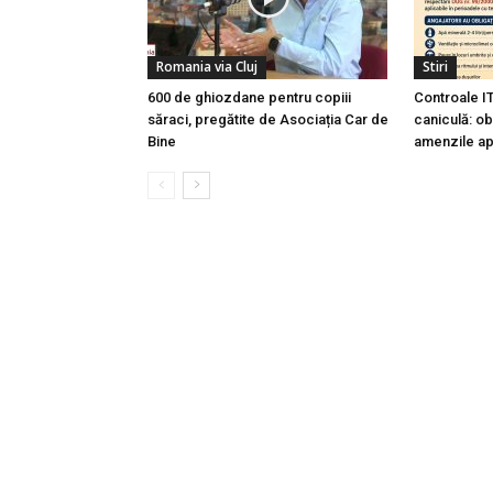
Romania via Cluj
Stiri
600 de ghiozdane pentru copiii
Controale I
săraci, pregătite de Asociația Car de
caniculă: obl
Bine
amenzile ap