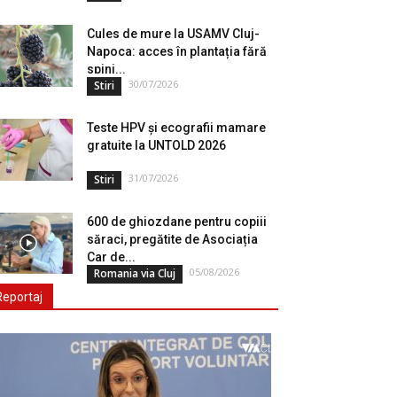
Cules de mure la USAMV Cluj-
Napoca: acces în plantația fără
spini...
30/07/2026
Stiri
Teste HPV și ecografii mamare
gratuite la UNTOLD 2026
31/07/2026
Stiri
600 de ghiozdane pentru copiii
săraci, pregătite de Asociația
Car de...
05/08/2026
Romania via Cluj
Reportaj