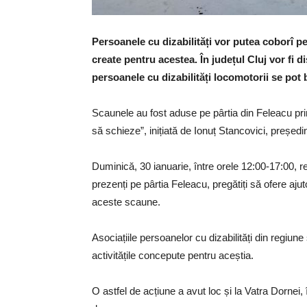
Persoanele cu dizabilități vor putea coborî pe
create pentru acestea. În județul Cluj vor fi 
persoanele cu dizabilități locomotorii se pot 
Scaunele au fost aduse pe pârtia din Feleacu prin
să schieze”, inițiată de Ionuț Stancovici, președi
Duminică, 30 ianuarie, între orele 12:00-17:00, re
prezenți pe pârtia Feleacu, pregătiți să ofere aj
aceste scaune.
Asociațiile persoanelor cu dizabilități din regiune 
activitățile concepute pentru aceștia.
O astfel de acțiune a avut loc și la Vatra Dornei,