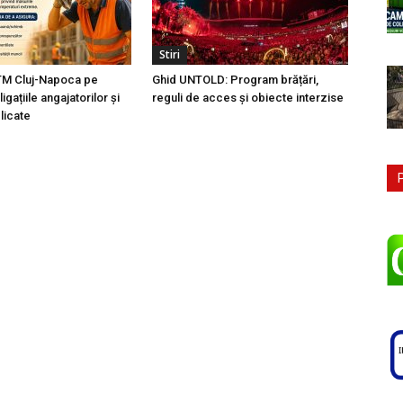
Stiri
TM Cluj-Napoca pe
Ghid UNTOLD: Program brățări,
igațiile angajatorilor și
reguli de acces și obiecte interzise
licate