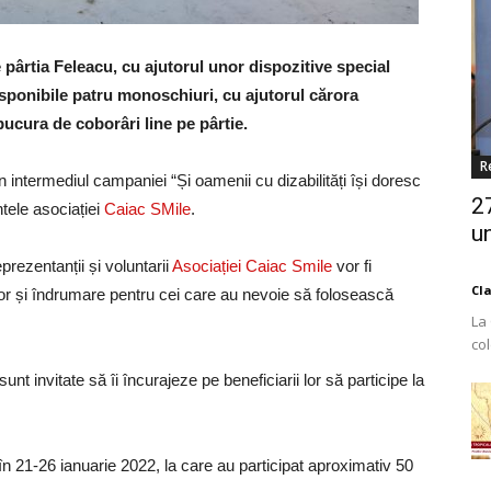
 pârtia Feleacu, cu ajutorul unor dispozitive special
disponibile patru monoschiuri, cu ajutorul cărora
bucura de coborâri line pe pârtie.
R
 intermediul campaniei “Și oamenii cu dizabilități își doresc
2
ntele asociației
Caiac SMile
.
un
prezentanții și voluntarii
Asociației Caiac Smile
vor fi
Cl
utor și îndrumare pentru cei care au nevoie să folosească
La
co
Est
sunt invitate să îi încurajeze pe beneficiarii lor să participe la
 în 21-26 ianuarie 2022, la care au participat aproximativ 50