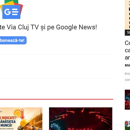
St
C
ca
a
Mă
Ins
co
Ur
ang