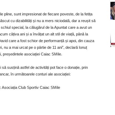
ile pline, sunt impresionat de fiecare poveste, de la fetița
ăscut cu dizabilități și nu a mers niciodată, dar a reușit să
schiul special, la călugărul de la Apuntat care a avut un
cum câțiva ani și a învățat un alt stil de viață, până la
David care a fost schior de performanță și apoi, din cauza
i, nu a mai urcat pe o pârtie de 11 ani”, declară Ionuț
, președintele asociației Caiac SMile.
i să susțină astfel de activități pot face o donație, prin
ancar, în următoarele conturi ale asociației:
: Asociația Club Sportiv Caiac SMile