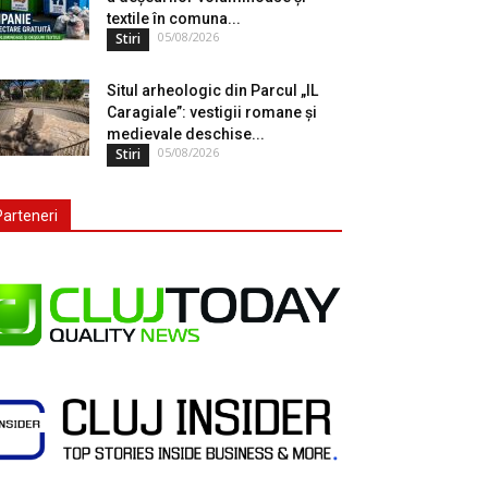
textile în comuna...
05/08/2026
Stiri
Situl arheologic din Parcul „IL
Caragiale”: vestigii romane și
medievale deschise...
05/08/2026
Stiri
Parteneri