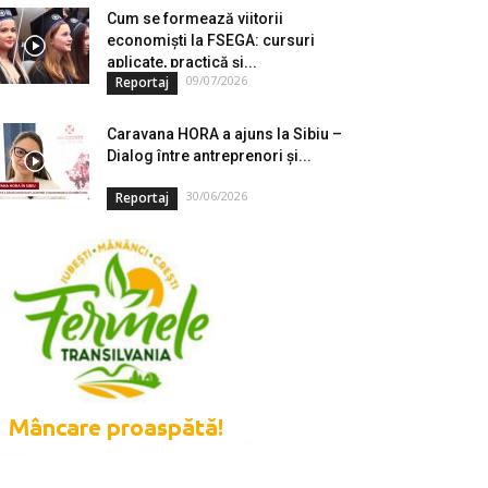
Cum se formează viitorii
economiști la FSEGA: cursuri
aplicate, practică și...
09/07/2026
Reportaj
Caravana HORA a ajuns la Sibiu –
Dialog între antreprenori și...
30/06/2026
Reportaj