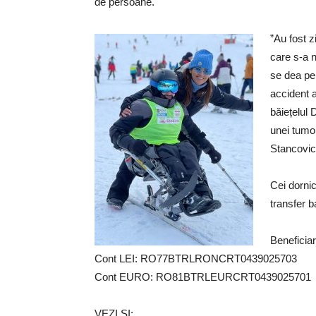
de persoane.
”Au fost z
care s-a n
se dea pe 
accident a
băiețelul 
unei tumor
Stancovici
Cei dornic
transfer b
Beneficiar
Cont LEI: RO77BTRLRONCRT0439025703
Cont EURO: RO81BTRLEURCRT0439025701
VEZI ȘI: