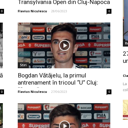
Transylvania Open din Cluj-Napoca
– ce...
Flavius Niculescu
-
28/06/2023
0
0
R
2
un
Stiri
să
Bogdan Vătăjelu, la primul
Cl
antrenament în tricoul “U” Cluj:
La
“Sper să...
co
Flavius Niculescu
-
27/06/2023
0
0
Est