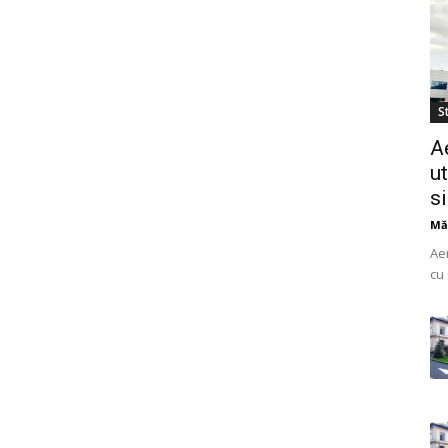
St
A
ut
s
Mă
Ae
cu 
do
uti