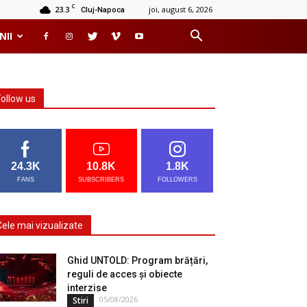
C
23.3
joi, august 6, 2026
Cluj-Napoca
NII
Follow us
24.3K
10.8K
1.8K
FANS
SUBSCRIBERS
FOLLOWERS
Cele mai vizualizate
Ghid UNTOLD: Program brățări,
reguli de acces și obiecte
interzise
05/08/2026
Stiri