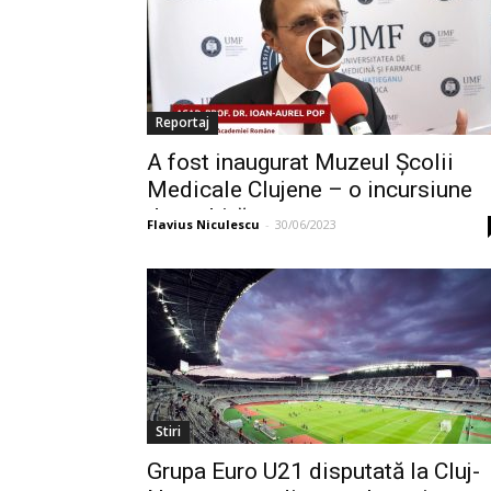
Reportaj
A fost inaugurat Muzeul Școlii
Medicale Clujene – o incursiune
deosebită...
Flavius Niculescu
-
30/06/2023
Stiri
Grupa Euro U21 disputată la Cluj-