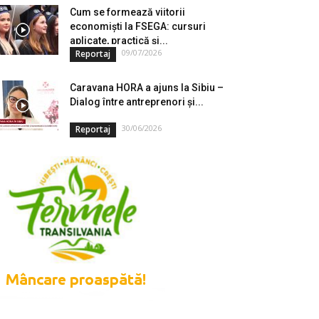
Cum se formează viitorii
economiști la FSEGA: cursuri
aplicate, practică și...
09/07/2026
Reportaj
Caravana HORA a ajuns la Sibiu –
Dialog între antreprenori și...
30/06/2026
Reportaj