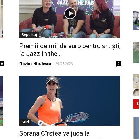
Reportaj
Premii de mii de euro pentru artiști,
la Jazz in the...
Flavius Niculescu
-
29/06/2023
0
0
Stiri
Sorana Cîrstea va juca la