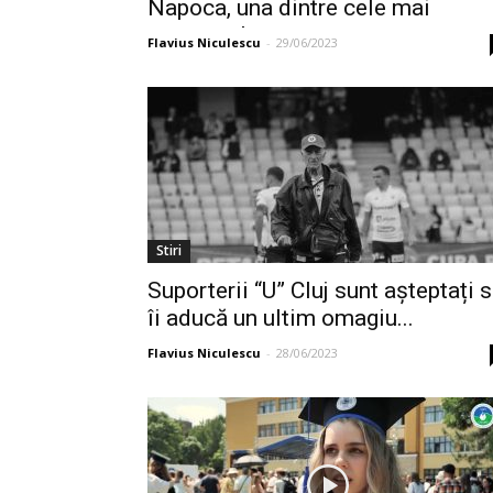
Napoca, una dintre cele mai
spectaculoase...
Flavius Niculescu
-
29/06/2023
Stiri
Suporterii “U” Cluj sunt așteptați 
îi aducă un ultim omagiu...
Flavius Niculescu
-
28/06/2023