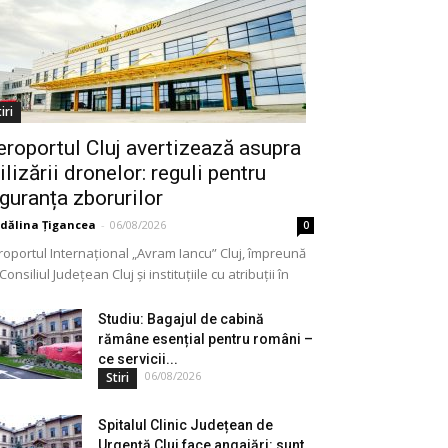
iri
eroportul Cluj avertizează asupra
ilizării dronelor: reguli pentru
iguranța zborurilor
dălina Țigancea
-
06/08/2026
0
roportul Internațional „Avram Iancu” Cluj, împreună
Consiliul Județean Cluj și instituțiile cu atribuții în
meniu, a lansat o campanie de informare privind
lizarea...
Studiu: Bagajul de cabină
rămâne esențial pentru români –
ce servicii...
06/08/2026
Stiri
Spitalul Clinic Județean de
Urgență Cluj face angajări: sunt