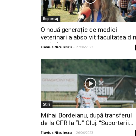
Reportaj
O nouă generație de medici
veterinari a absolvit facultatea di
cadrul...
Flavius Niculescu
-
27/06/2023
Stiri
Mihai Bordeianu, după transferul
de la CFR la “U” Cluj: “Suporterii...
Flavius Niculescu
-
26/06/2023