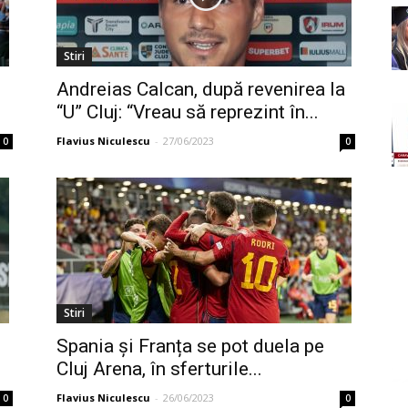
Stiri
Andreias Calcan, după revenirea la
n
“U” Cluj: “Vreau să reprezint în...
Flavius Niculescu
-
27/06/2023
0
0
Stiri
Spania și Franța se pot duela pe
Cluj Arena, în sferturile...
Flavius Niculescu
-
26/06/2023
0
0