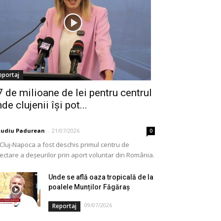
eportaj
7 de milioane de lei pentru centrul
de clujenii își pot...
audiu Padurean
-
21/07/2026
0
 Cluj-Napoca a fost deschis primul centru de
lectare a deșeurilor prin aport voluntar din România.
e vorba de o investiție cofinanțată de Uniunea...
Unde se află oaza tropicală de la
poalele Munților Făgăraș
09/07/2026
Reportaj