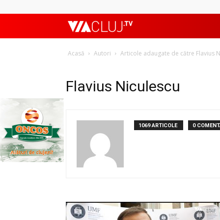
ViaClujTV
Acasă
Autori
Articole adaugate de către Flavius 
Flavius Niculescu
1069 ARTICOLE
0 COMENT