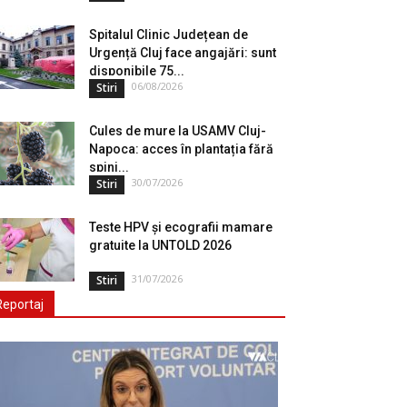
Spitalul Clinic Județean de
Urgență Cluj face angajări: sunt
disponibile 75...
06/08/2026
Stiri
Cules de mure la USAMV Cluj-
Napoca: acces în plantația fără
spini...
30/07/2026
Stiri
Teste HPV și ecografii mamare
gratuite la UNTOLD 2026
31/07/2026
Stiri
Reportaj