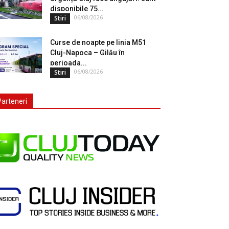
disponibile 75...
06/08/2026
Stiri
Curse de noapte pe linia M51
Cluj-Napoca – Gilău în
perioada...
06/08/2026
Stiri
Parteneri