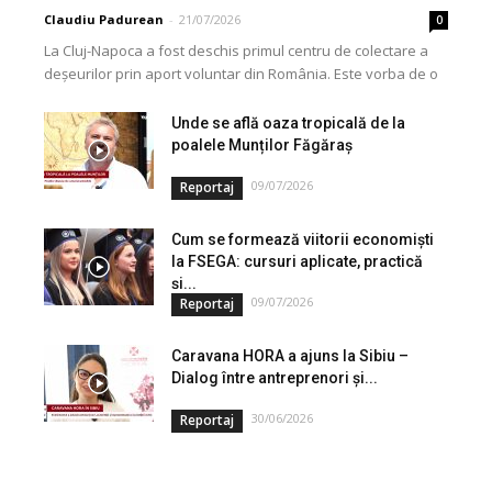
Claudiu Padurean
-
21/07/2026
0
La Cluj-Napoca a fost deschis primul centru de colectare a
deșeurilor prin aport voluntar din România. Este vorba de o
investiție cofinanțată de Uniunea...
Unde se află oaza tropicală de la
poalele Munților Făgăraș
09/07/2026
Reportaj
Cum se formează viitorii economiști
la FSEGA: cursuri aplicate, practică
și...
09/07/2026
Reportaj
Caravana HORA a ajuns la Sibiu –
Dialog între antreprenori și...
30/06/2026
Reportaj