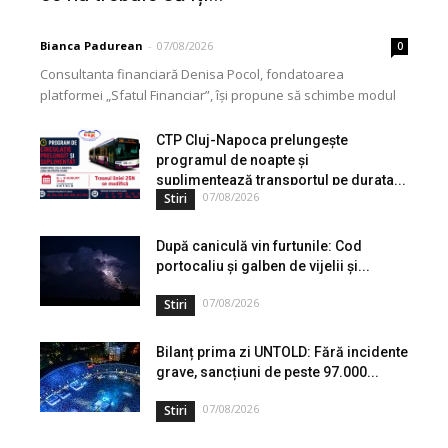
Bianca Padurean
-
07/08/2026
0
Consultanta financiară Denisa Pocol, fondatoarea
platformei „Sfatul Financiar”, își propune să schimbe modul
în care populația își gestionează veniturile. Cu o experiență
de peste...
CTP Cluj-Napoca prelungește
programul de noapte și
suplimentează transportul pe durata...
07/08/2026
Stiri
După caniculă vin furtunile: Cod
portocaliu și galben de vijelii și...
07/08/2026
Stiri
Bilanț prima zi UNTOLD: Fără incidente
grave, sancțiuni de peste 97.000...
07/08/2026
Stiri