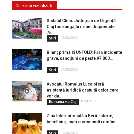
Cele mai vizualizate
Spitalul Clinic Județean de Urgență
Cluj face angajări: sunt disponibile
75...
06/08/2026
Stiri
Bilanț prima zi UNTOLD: Fără incidente
grave, sancțiuni de peste 97.000...
07/08/2026
Stiri
Avocatul Romulus Luca oferă
asistență juridică gratuită celor care
vor da...
07/08/2026
Romania via Cluj
Ziua Internațională a Berii: Istorie,
beneficii și cum o consumă românii
07/08/2026
Stiri