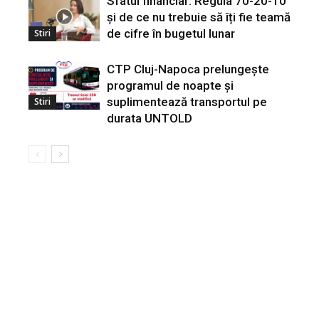
Sfatul financiar: Regula 70-20-10
și de ce nu trebuie să îți fie teamă
de cifre în bugetul lunar
Stiri
CTP Cluj-Napoca prelungește
programul de noapte și
suplimentează transportul pe
Stiri
durata UNTOLD