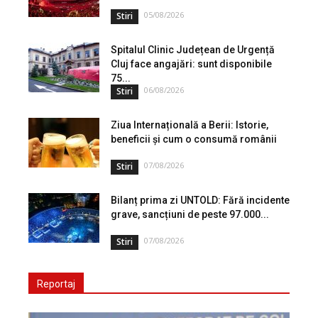
05/08/2026
Stiri
Spitalul Clinic Județean de Urgență
Cluj face angajări: sunt disponibile
75...
06/08/2026
Stiri
Ziua Internațională a Berii: Istorie,
beneficii și cum o consumă românii
07/08/2026
Stiri
Bilanț prima zi UNTOLD: Fără incidente
grave, sancțiuni de peste 97.000...
07/08/2026
Stiri
Reportaj