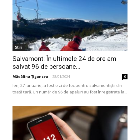
Stiri
Salvamont: În ultimele 24 de ore am
salvat 96 de persoane...
Mădălina Țigancea
-
28/01/2024
0
Ieri, 27 ianuarie, a fost o zi de foc pentru salvamontiștii din
toată țară. Un număr de 96 de apeluri au fost înregistrate la...