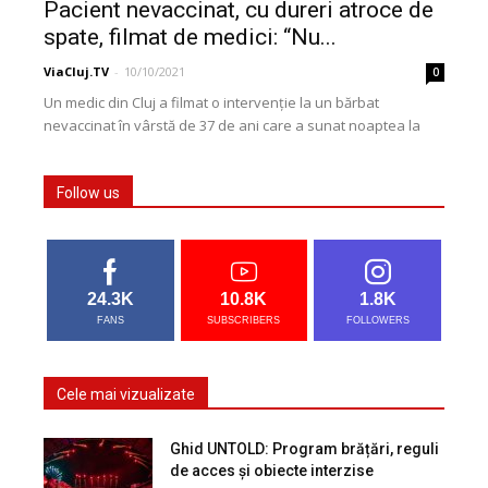
Pacient nevaccinat, cu dureri atroce de
spate, filmat de medici: “Nu...
ViaCluj.TV
-
10/10/2021
0
Un medic din Cluj a filmat o intervenție la un bărbat
nevaccinat în vârstă de 37 de ani care a sunat noaptea la
112...
Follow us
24.3K
10.8K
1.8K
FANS
SUBSCRIBERS
FOLLOWERS
Cele mai vizualizate
Ghid UNTOLD: Program brățări, reguli
de acces și obiecte interzise