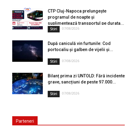
în care populația își gestionează veniturile. Cu o experiență
de peste...
CTP Cluj-Napoca prelungește
programul de noapte și
suplimentează transportul pe durata...
07/08/2026
Stiri
După caniculă vin furtunile: Cod
portocaliu și galben de vijelii și...
07/08/2026
Stiri
Bilanț prima zi UNTOLD: Fără incidente
grave, sancțiuni de peste 97.000...
07/08/2026
Stiri
Parteneri