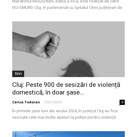
Maratonul Resuscitării, ediţia a XII-a, este realizat de către
ISU-SMURD Cluj, în parteneriat cu Spitalul Clinic Judeţean de
Urgenţă Cluj - Unitatea de Primire...
Stiri
Cluj: Peste 900 de sesizări de violență
domestică, în doar șase...
Cerisa Todoran
-
25/07/2024
0
În primele șase luni ale anului 2024, în județul Cluj au fost
sesizate cele mai multe apeluri la poliție pentru violență
domestică de până...