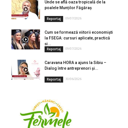
Unde se află oaza tropicală de la
poalele Munților Făgăraș
09/07/2026
Reportaj
Cum se formează viitorii economiști
la FSEGA: cursuri aplicate, practică
și...
09/07/2026
Reportaj
Caravana HORA a ajuns la Sibiu –
Dialog între antreprenori și...
30/06/2026
Reportaj