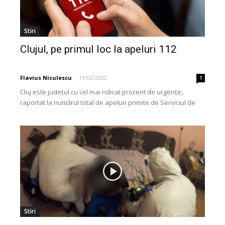
Stiri
Clujul, pe primul loc la apeluri 112
Flavius Niculescu
-
11/02/2022
1
Cluj este județul cu cel mai ridicat procent de urgențe,
raportat la numărul total de apeluri primite de Serviciul de
Telecomunicații Speciale (STS). Conform...
Stiri