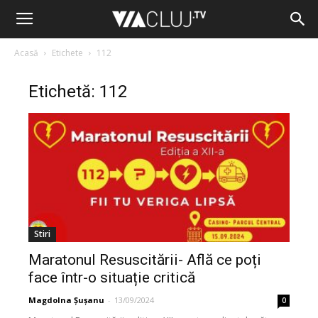
Acasă
Etichete
112
Etichetă: 112
Stiri
Maratonul Resuscitării- Află ce poți
face într-o situație critică
Magdolna Șușanu
-
13/09/2024
0