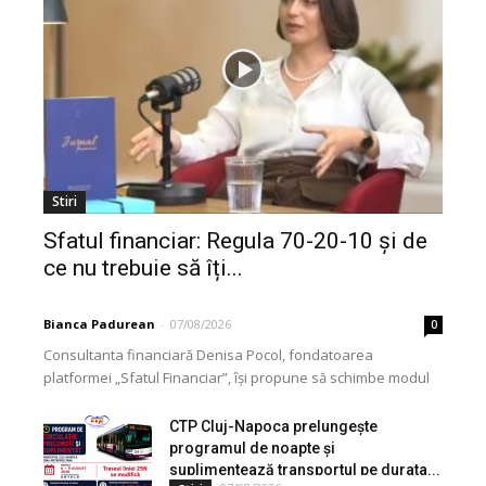
Stiri
Sfatul financiar: Regula 70-20-10 și de
ce nu trebuie să îți...
Bianca Padurean
-
07/08/2026
0
Consultanta financiară Denisa Pocol, fondatoarea
platformei „Sfatul Financiar”, își propune să schimbe modul
în care populația își gestionează veniturile. Cu o experiență
de peste...
CTP Cluj-Napoca prelungește
programul de noapte și
suplimentează transportul pe durata...