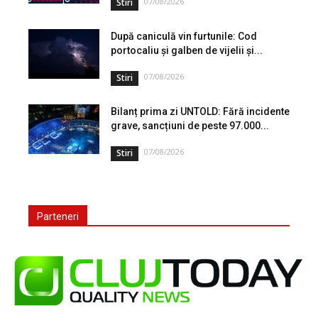
07/08/2026
Stiri
După caniculă vin furtunile: Cod
portocaliu și galben de vijelii și...
07/08/2026
Stiri
Bilanț prima zi UNTOLD: Fără incidente
grave, sancțiuni de peste 97.000...
07/08/2026
Stiri
Parteneri