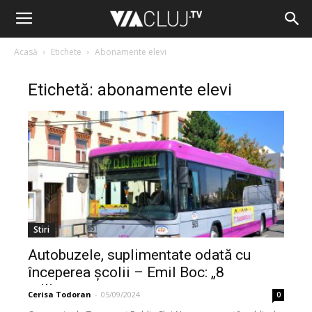
Acasă
Etichete
Abonamente elevi
Etichetă: abonamente elevi
Stiri
Autobuzele, suplimentate odată cu
începerea școlii – Emil Boc: „8
milioane...
Cerisa Todoran
-
05/09/2024
0