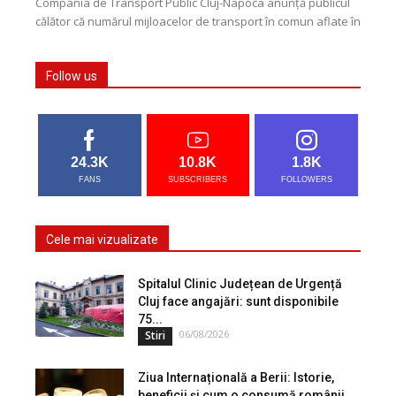
Compania de Transport Public Cluj-Napoca anunță publicul
călător că numărul mijloacelor de transport în comun aflate în
circulație va fi suplimentat cu aproximativ 25%,...
Follow us
24.3K
10.8K
1.8K
FANS
SUBSCRIBERS
FOLLOWERS
Cele mai vizualizate
Spitalul Clinic Județean de Urgență
Cluj face angajări: sunt disponibile
75...
06/08/2026
Stiri
Ziua Internațională a Berii: Istorie,
beneficii și cum o consumă românii