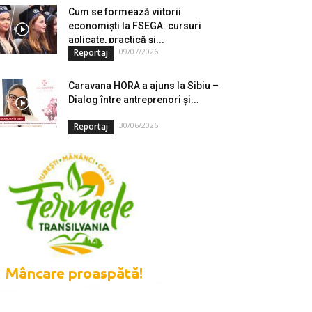
Cum se formează viitorii
economiști la FSEGA: cursuri
aplicate, practică și...
09/07/2026
Reportaj
Caravana HORA a ajuns la Sibiu –
Dialog între antreprenori și...
30/06/2026
Reportaj