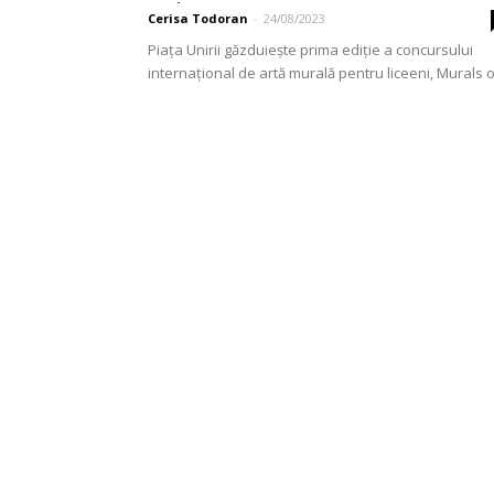
trei...
Cerisa Todoran
-
24/08/2023
Piața Unirii găzduiește prima ediție a concursului
internațional de artă murală pentru liceeni, Murals 
Youth, o sărbătoare vibrantă a artei, creativității și
comunității....