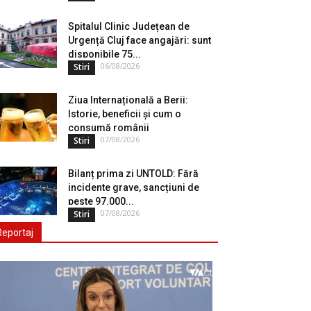
Spitalul Clinic Județean de
Urgență Cluj face angajări: sunt
disponibile 75...
06/08/2026
Stiri
Ziua Internațională a Berii:
Istorie, beneficii și cum o
consumă românii
07/08/2026
Stiri
Bilanț prima zi UNTOLD: Fără
incidente grave, sancțiuni de
peste 97.000...
07/08/2026
Stiri
Reportaj