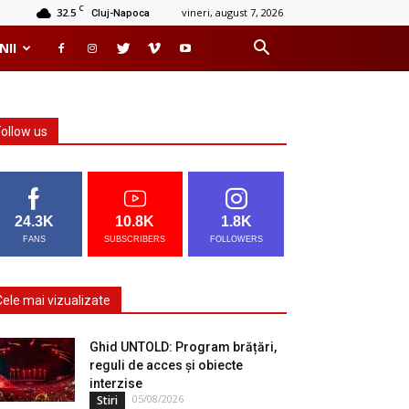
C
32.5
vineri, august 7, 2026
Cluj-Napoca
NII
Follow us
24.3K
10.8K
1.8K
FANS
SUBSCRIBERS
FOLLOWERS
Cele mai vizualizate
Ghid UNTOLD: Program brățări,
reguli de acces și obiecte
interzise
05/08/2026
Stiri