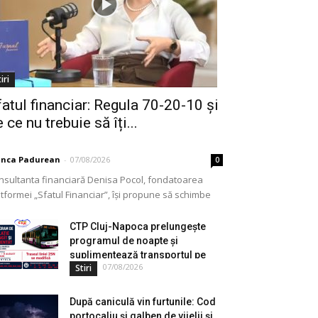
iri
fatul financiar: Regula 70-20-10 și
 ce nu trebuie să îți...
anca Padurean
-
07/08/2026
0
nsultanta financiară Denisa Pocol, fondatoarea
tformei „Sfatul Financiar”, își propune să schimbe
ul în care populația își gestionează veniturile. Cu o
periență de peste...
CTP Cluj-Napoca prelungește
programul de noapte și
suplimentează transportul pe
07/08/2026
Stiri
durata...
După caniculă vin furtunile: Cod
portocaliu și galben de vijelii și...