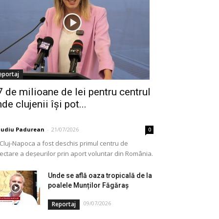
eportaj
7 de milioane de lei pentru centrul
de clujenii își pot...
audiu Padurean
-
21/07/2026
0
 Cluj-Napoca a fost deschis primul centru de
lectare a deșeurilor prin aport voluntar din România.
e vorba de o investiție cofinanțată de Uniunea...
Unde se află oaza tropicală de la
poalele Munților Făgăraș
09/07/2026
Reportaj