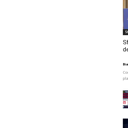
St
S
de
Bi
Co
pla
mod
ex