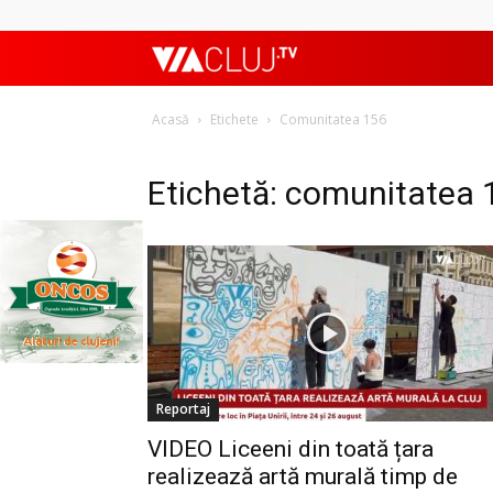
ViaClujTV
Acasă
Etichete
Comunitatea 156
Etichetă: comunitatea 
Reportaj
VIDEO Liceeni din toată țara
realizează artă murală timp de