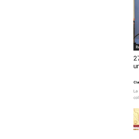
R
2
un
Cl
La
co
Est