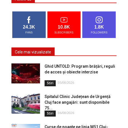
24.3K
10.8K
1.8K
FANS
SUBSCRIBERS
FOLLOWERS
Cele mai vizualizate
Ghid UNTOLD: Program brățări, reguli
de acces și obiecte interzise
05/08/2026
Stiri
Spitalul Clinic Județean de Urgență
Cluj face angajări: sunt disponibile
75...
06/08/2026
Stiri
Curse de noapte pe linia M51 Cluj-