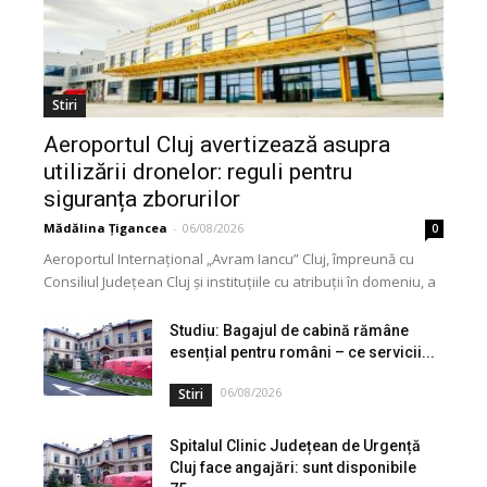
Stiri
Aeroportul Cluj avertizează asupra
utilizării dronelor: reguli pentru
siguranța zborurilor
Mădălina Țigancea
-
06/08/2026
0
Aeroportul Internațional „Avram Iancu” Cluj, împreună cu
Consiliul Județean Cluj și instituțiile cu atribuții în domeniu, a
lansat o campanie de informare privind utilizarea...
Studiu: Bagajul de cabină rămâne
esențial pentru români – ce servicii...
06/08/2026
Stiri
Spitalul Clinic Județean de Urgență
Cluj face angajări: sunt disponibile