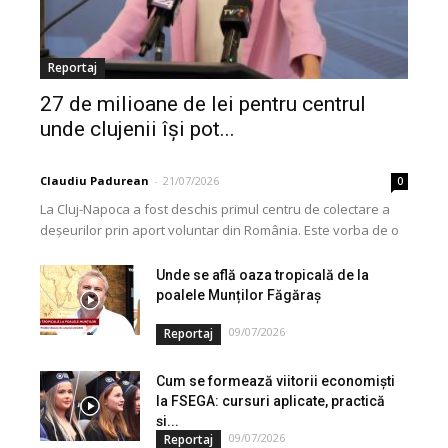
Reportaj
27 de milioane de lei pentru centrul
unde clujenii își pot...
Claudiu Padurean
-
21/07/2026
0
La Cluj-Napoca a fost deschis primul centru de colectare a
deșeurilor prin aport voluntar din România. Este vorba de o
investiție cofinanțată de Uniunea...
Unde se află oaza tropicală de la
poalele Munților Făgăraș
09/07/2026
Reportaj
Cum se formează viitorii economiști
la FSEGA: cursuri aplicate, practică
și...
09/07/2026
Reportaj