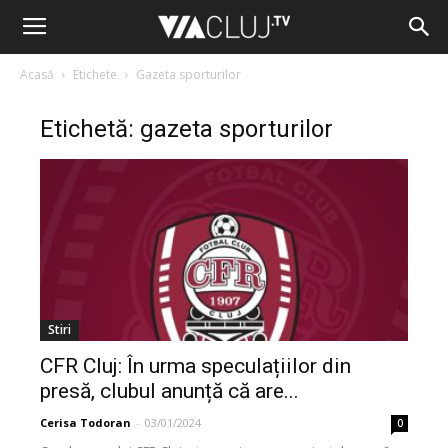
Acasă
Etichete
Gazeta sporturilor
Etichetă: gazeta sporturilor
Stiri
CFR Cluj: În urma speculațiilor din
presă, clubul anunță că are...
Cerisa Todoran
-
03/01/2024
0