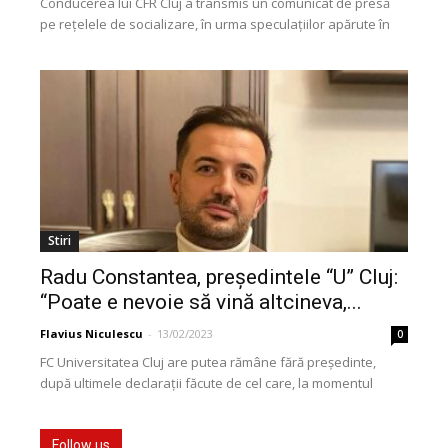
Conducerea lui CFR Cluj a transmis un comunicat de presă
pe rețelele de socializare, în urma speculațiilor apărute în
presa sportivă. Astfel, deși a...
Stiri
Radu Constantea, președintele “U” Cluj:
“Poate e nevoie să vină altcineva,...
Flavius Niculescu
-
13/02/2023
0
FC Universitatea Cluj are putea rămâne fără președinte,
după ultimele declarații făcute de cel care, la momentul
actual, ocupă această funcție, Radu Constantea.
Președintele...
Follow us