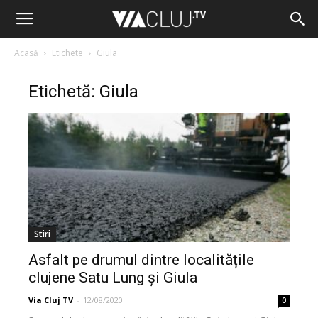
Acasă
Etichete
Giula
Etichetă: Giula
Stiri
Asfalt pe drumul dintre localitățile
clujene Satu Lung și Giula
Via Cluj TV
-
12/08/2020
0