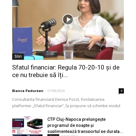
Stiri
Sfatul financiar: Regula 70-20-10 și de
ce nu trebuie să îți...
Bianca Padurean
-
07/08/2026
0
Consultanta financiară Denisa Pocol, fondatoarea
platformei „Sfatul Financiar”, își propune să schimbe modul
în care populația își gestionează veniturile. Cu o experiență
de peste...
CTP Cluj-Napoca prelungește
programul de noapte și
suplimentează transportul pe durata...