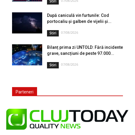
07/08/2026
Stiri
După caniculă vin furtunile: Cod
portocaliu și galben de vijelii și...
07/08/2026
Stiri
Bilanț prima zi UNTOLD: Fără incidente
grave, sancțiuni de peste 97.000...
07/08/2026
Stiri
Parteneri