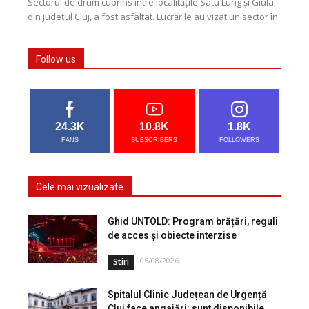
Sectorul de drum cuprins între localitățile Satu Lung și Giula,
din județul Cluj, a fost asfaltat. Lucrările au vizat un sector în
lungime de...
Follow us
24.3K
10.8K
1.8K
FANS
SUBSCRIBERS
FOLLOWERS
Cele mai vizualizate
Ghid UNTOLD: Program brățări, reguli
de acces și obiecte interzise
05/08/2026
Stiri
Spitalul Clinic Județean de Urgență
Cluj face angajări: sunt disponibile