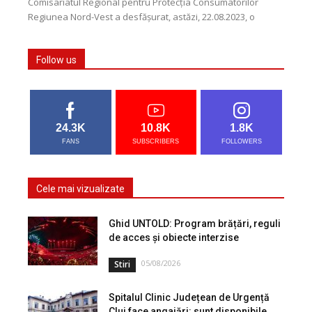
Comisariatul Regional pentru Protecția Consumatorilor
Regiunea Nord-Vest a desfășurat, astăzi, 22.08.2023, o
acțiune de control la operatorul economic SC Multirol
Prodcom SRL (Hotel Paradis...
Follow us
24.3K
10.8K
1.8K
FANS
SUBSCRIBERS
FOLLOWERS
Cele mai vizualizate
Ghid UNTOLD: Program brățări, reguli
de acces și obiecte interzise
05/08/2026
Stiri
Spitalul Clinic Județean de Urgență
Cluj face angajări: sunt disponibile