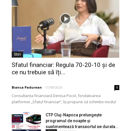
Stiri
Sfatul financiar: Regula 70-20-10 și de
ce nu trebuie să îți...
Bianca Padurean
-
07/08/2026
0
Consultanta financiară Denisa Pocol, fondatoarea
platformei „Sfatul Financiar”, își propune să schimbe modul
în care populația își gestionează veniturile. Cu o experiență
de peste...
CTP Cluj-Napoca prelungește
programul de noapte și
suplimentează transportul pe durata...