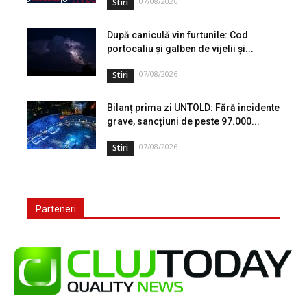
07/08/2026
Stiri
După caniculă vin furtunile: Cod
portocaliu și galben de vijelii și...
07/08/2026
Stiri
Bilanț prima zi UNTOLD: Fără incidente
grave, sancțiuni de peste 97.000...
07/08/2026
Stiri
Parteneri