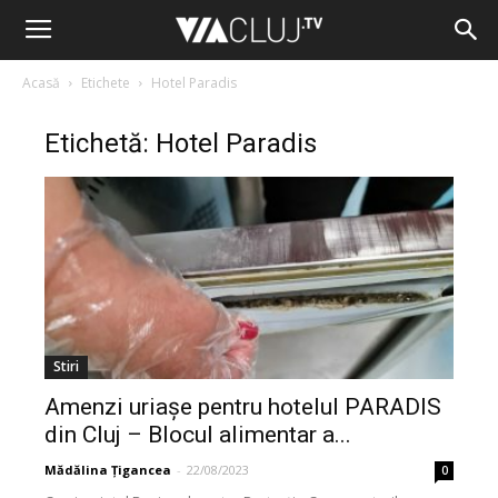
Acasă
Etichete
Hotel Paradis
Etichetă: Hotel Paradis
Stiri
Amenzi uriașe pentru hotelul PARADIS
din Cluj – Blocul alimentar a...
Mădălina Țigancea
-
22/08/2023
0