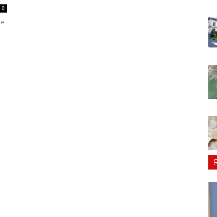
0
ie
3