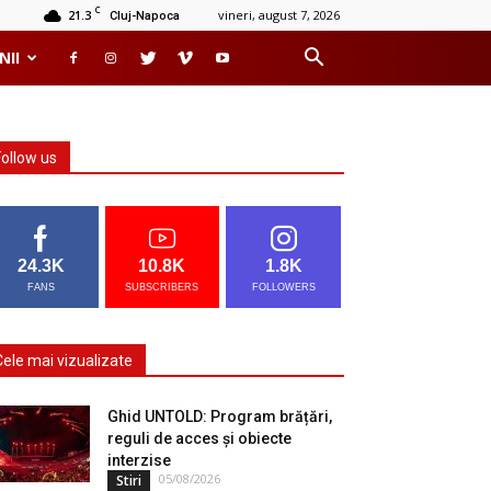
C
21.3
vineri, august 7, 2026
Cluj-Napoca
NII
Follow us
24.3K
10.8K
1.8K
FANS
SUBSCRIBERS
FOLLOWERS
Cele mai vizualizate
Ghid UNTOLD: Program brățări,
reguli de acces și obiecte
interzise
05/08/2026
Stiri