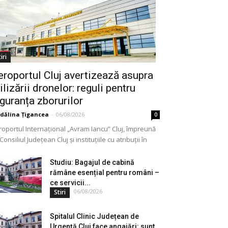
iri
eroportul Cluj avertizează asupra
ilizării dronelor: reguli pentru
iguranța zborurilor
dălina Țigancea
-
06/08/2026
0
roportul Internațional „Avram Iancu” Cluj, împreună
Consiliul Județean Cluj și instituțiile cu atribuții în
meniu, a lansat o campanie de informare privind
lizarea...
Studiu: Bagajul de cabină
rămâne esențial pentru români –
ce servicii...
06/08/2026
Stiri
Spitalul Clinic Județean de
Urgență Cluj face angajări: sunt