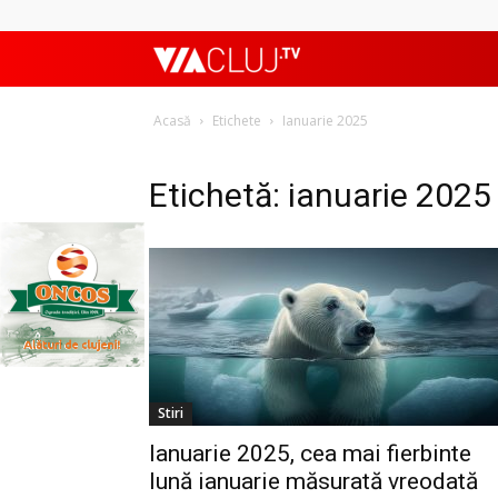
ViaClujTV
Acasă
Etichete
Ianuarie 2025
Etichetă: ianuarie 2025
Stiri
Ianuarie 2025, cea mai fierbinte
lună ianuarie măsurată vreodată