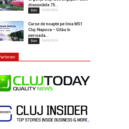
disponibile 75...
06/08/2026
Stiri
Curse de noapte pe linia M51
Cluj-Napoca – Gilău în
perioada...
06/08/2026
Stiri
Parteneri