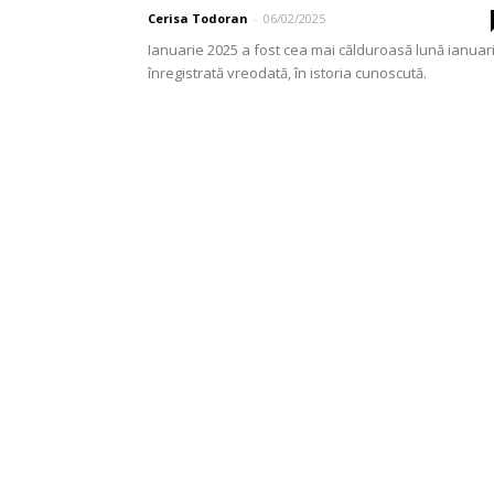
Cerisa Todoran
-
06/02/2025
Ianuarie 2025 a fost cea mai călduroasă lună ianuar
înregistrată vreodată, în istoria cunoscută.
Temperatura medie, la nivel planetar, a fost de 13,2
grade...