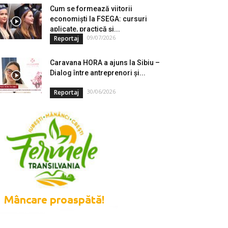
Cum se formează viitorii
economiști la FSEGA: cursuri
aplicate, practică și...
09/07/2026
Reportaj
Caravana HORA a ajuns la Sibiu –
Dialog între antreprenori și...
30/06/2026
Reportaj