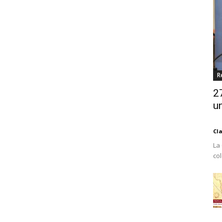
R
2
un
Cl
La
co
Est