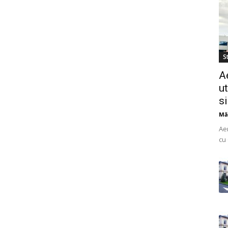
St
A
ut
s
Mă
Ae
cu 
do
uti