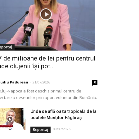
eportaj
7 de milioane de lei pentru centrul
de clujenii își pot...
audiu Padurean
-
21/07/2026
0
 Cluj-Napoca a fost deschis primul centru de
lectare a deșeurilor prin aport voluntar din România.
e vorba de o investiție cofinanțată de Uniunea...
Unde se află oaza tropicală de la
poalele Munților Făgăraș
09/07/2026
Reportaj