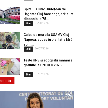
Spitalul Clinic Județean de
Urgență Cluj face angajări: sunt
disponibile 75...
06/08/2026
Stiri
Cules de mure la USAMV Cluj-
Napoca: acces în plantația fără
spini...
30/07/2026
Stiri
Teste HPV și ecografii mamare
gratuite la UNTOLD 2026
31/07/2026
Stiri
Reportaj