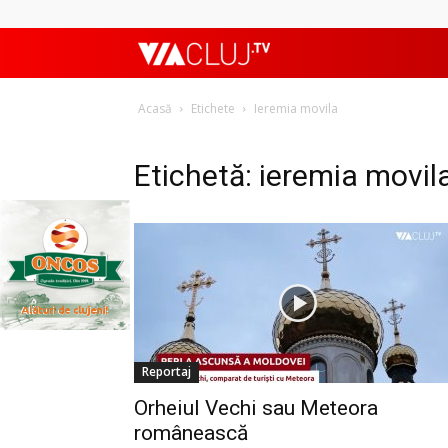
ViaClujTV
Acasă
Etichete
Ieremia movila
Etichetă: ieremia movil
Reportaj
Orheiul Vechi sau Meteora
românească