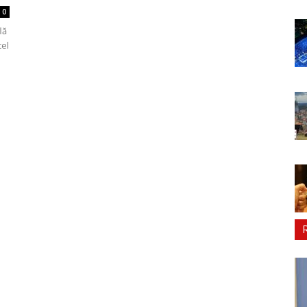
0
lă
cel