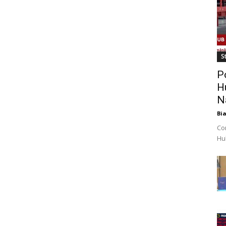
St
P
H
N
Bi
Co
Hub
obi
mil