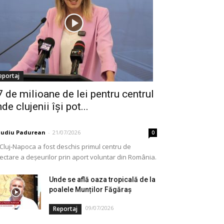
eportaj
7 de milioane de lei pentru centrul
de clujenii își pot...
audiu Padurean
-
21/07/2026
0
 Cluj-Napoca a fost deschis primul centru de
lectare a deșeurilor prin aport voluntar din România.
e vorba de o investiție cofinanțată de Uniunea...
Unde se află oaza tropicală de la
poalele Munților Făgăraș
09/07/2026
Reportaj