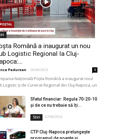
iri
oșta Română a inaugurat un nou
ub Logistic Regional la Cluj-
apoca:...
anca Padurean
-
09/08/2026
0
mpania Națională Poșta Română a inaugurat noul
 Logistic și de Curierat Regional din Cluj-Napoca, un
ectiv modernizat printr-o investiție de aproximativ 3
ioane...
Sfatul financiar: Regula 70-20-10
și de ce nu trebuie să îți...
07/08/2026
Stiri
CTP Cluj-Napoca prelungește
programul de noapte și