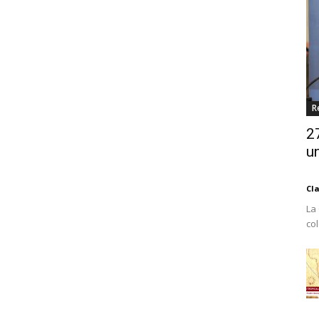
R
2
un
Cl
La
co
Est