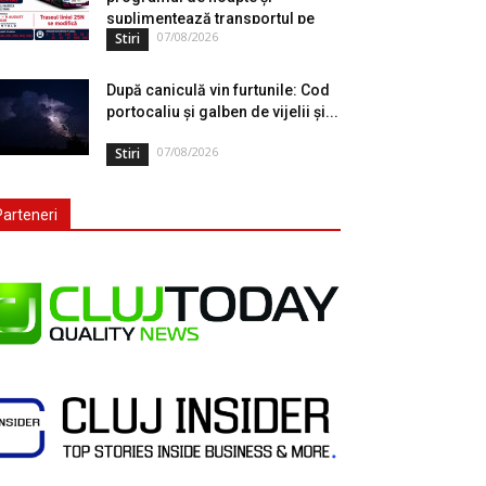
suplimentează transportul pe
07/08/2026
Stiri
durata...
După caniculă vin furtunile: Cod
portocaliu și galben de vijelii și...
07/08/2026
Stiri
Parteneri