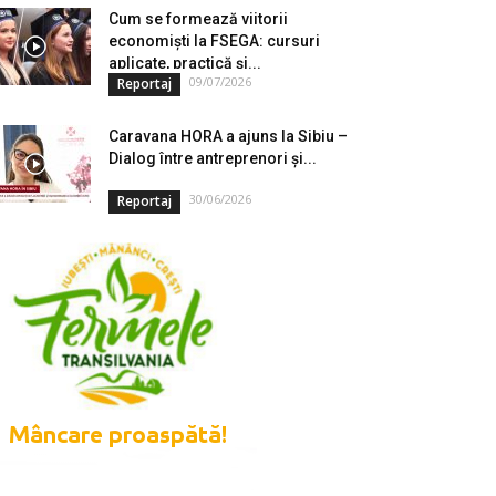
Cum se formează viitorii
economiști la FSEGA: cursuri
aplicate, practică și...
09/07/2026
Reportaj
Caravana HORA a ajuns la Sibiu –
Dialog între antreprenori și...
30/06/2026
Reportaj