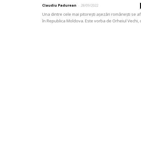
Claudiu Padurean
-
28/09/2022
Una dintre cele mai pitorești așezări românești se af
în Republica Moldova. Este vorba de Orheiul Vechi, 
mai important sit cultural dintre Prut...