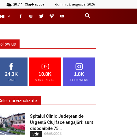
C
20.7
duminică, august 9, 2026
Cluj-Napoca
NII
Follow us
24.3K
10.8K
1.8K
FANS
SUBSCRIBERS
FOLLOWERS
Cele mai vizualizate
Spitalul Clinic Județean de
Urgență Cluj face angajări: sunt
disponibile 75...
06/08/2026
Stiri