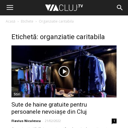
Acasă
Etichete
Organziatie caritabila
Etichetă: organziatie caritabila
Stiri
Sute de haine gratuite pentru
persoanele nevoiașe din Cluj
Flavius Niculescu
-
21/02/2022
1