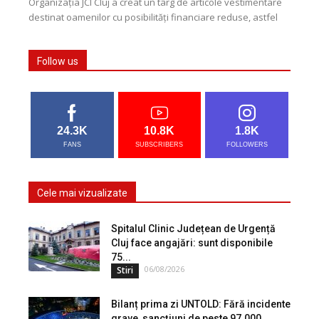
Organizația JCI Cluj a creat un târg de articole vestimentare
destinat oamenilor cu posibilități financiare reduse, astfel
încât acestea să își poată alege acele...
Follow us
24.3K
10.8K
1.8K
FANS
SUBSCRIBERS
FOLLOWERS
Cele mai vizualizate
Spitalul Clinic Județean de Urgență
Cluj face angajări: sunt disponibile
75...
06/08/2026
Stiri
Bilanț prima zi UNTOLD: Fără incidente
grave, sancțiuni de peste 97.000...