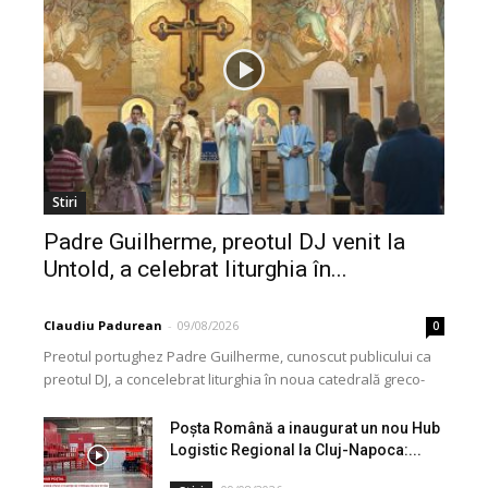
Stiri
Padre Guilherme, preotul DJ venit la
Untold, a celebrat liturghia în...
Claudiu Padurean
-
09/08/2026
0
Preotul portughez Padre Guilherme, cunoscut publicului ca
preotul DJ, a concelebrat liturghia în noua catedrală greco-
catolică din Cluj, dedicată Martirilor și Mărturisitorilor
Credinței din...
Poșta Română a inaugurat un nou Hub
Logistic Regional la Cluj-Napoca:...