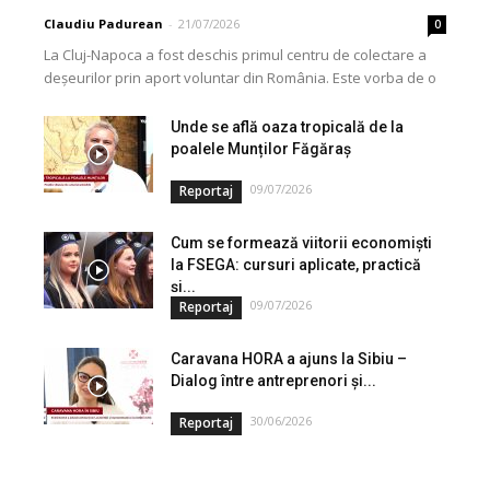
Claudiu Padurean
-
21/07/2026
0
La Cluj-Napoca a fost deschis primul centru de colectare a
deșeurilor prin aport voluntar din România. Este vorba de o
investiție cofinanțată de Uniunea...
Unde se află oaza tropicală de la
poalele Munților Făgăraș
09/07/2026
Reportaj
Cum se formează viitorii economiști
la FSEGA: cursuri aplicate, practică
și...
09/07/2026
Reportaj
Caravana HORA a ajuns la Sibiu –
Dialog între antreprenori și...
30/06/2026
Reportaj