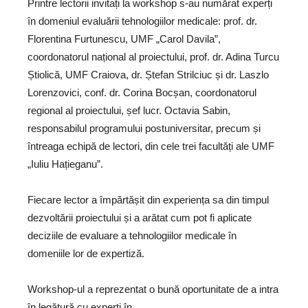
Printre lectorii invitați la workshop s-au numărat experți
în domeniul evaluării tehnologiilor medicale: prof. dr.
Florentina Furtunescu, UMF „Carol Davila”,
coordonatorul național al proiectului, prof. dr. Adina Turcu
Știolică, UMF Craiova, dr. Ștefan Strilciuc și dr. Laszlo
Lorenzovici, conf. dr. Corina Bocșan, coordonatorul
regional al proiectului, șef lucr. Octavia Sabin,
responsabilul programului postuniversitar, precum și
întreaga echipă de lectori, din cele trei facultăți ale UMF
„Iuliu Hațieganu”.
Fiecare lector a împărtășit din experiența sa din timpul
dezvoltării proiectului și a arătat cum pot fi aplicate
deciziile de evaluare a tehnologiilor medicale în
domeniile lor de expertiză.
Workshop-ul a reprezentat o bună oportunitate de a intra
în legătură cu experți în