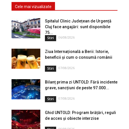
Cele mai vizualizate
Spitalul Clinic Județean de Urgență
Cluj face angajări: sunt disponibile
75...
06/08/2026
Stiri
Ziua Internațională a Berii: Istorie,
beneficii și cum o consumă românii
07/08/2026
Stiri
Bilanț prima zi UNTOLD: Fără incidente
grave, sancțiuni de peste 97.000...
07/08/2026
Stiri
Ghid UNTOLD: Program brățări, reguli
de acces și obiecte interzise
05/08/2026