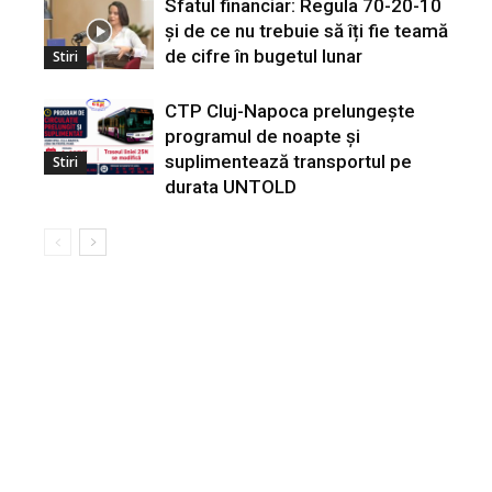
Sfatul financiar: Regula 70-20-10
și de ce nu trebuie să îți fie teamă
de cifre în bugetul lunar
Stiri
CTP Cluj-Napoca prelungește
programul de noapte și
suplimentează transportul pe
Stiri
durata UNTOLD