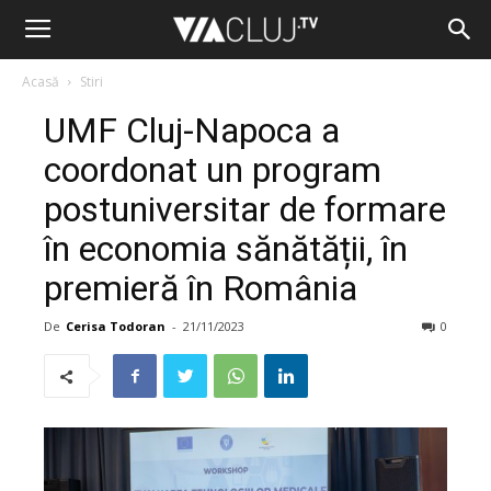
Acasă
Stiri
UMF Cluj-Napoca a
coordonat un program
postuniversitar de formare
în economia sănătății, în
premieră în România
De
Cerisa Todoran
-
21/11/2023
0