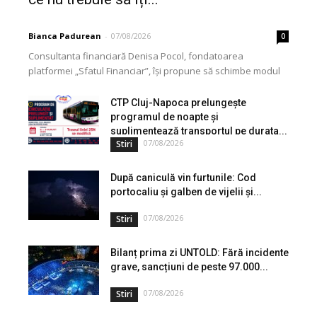
Bianca Padurean
-
07/08/2026
0
Consultanta financiară Denisa Pocol, fondatoarea
platformei „Sfatul Financiar”, își propune să schimbe modul
în care populația își gestionează veniturile. Cu o experiență
de peste...
CTP Cluj-Napoca prelungește
programul de noapte și
suplimentează transportul pe durata...
07/08/2026
Stiri
După caniculă vin furtunile: Cod
portocaliu și galben de vijelii și...
07/08/2026
Stiri
Bilanț prima zi UNTOLD: Fără incidente
grave, sancțiuni de peste 97.000...
07/08/2026
Stiri