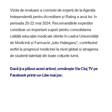
Vizita de evaluare a comisiei de experți de la Agenția
Independentă pentru Acreditare și Rating a avut loc în
perioada 20-22 mai 2024. Recomandările experților
constituie un important suport pentru consolidarea
calității educației medicale oferite în cadrul Universității
de Medicină și Farmacie „Iuliu Hațieganu”, contribuind
astfel la progresul medicinei la nivel global și atragerea
de studenți talentați din toate colțurile lumii.
Dacă ţi-a plăcut acest articol, urmăreşte Via Cluj TV pe
Facebook printr-un Like mai jos: