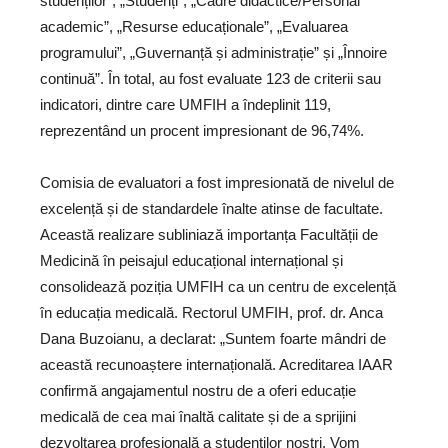
studenților”, „Studenți”, „Cadre didactice/Personal
academic”, „Resurse educaționale”, „Evaluarea
programului”, „Guvernanță și administrație” și „Înnoire
continuă”. În total, au fost evaluate 123 de criterii sau
indicatori, dintre care UMFIH a îndeplinit 119,
reprezentând un procent impresionant de 96,74%.
Comisia de evaluatori a fost impresionată de nivelul de
excelență și de standardele înalte atinse de facultate.
Această realizare subliniază importanța Facultății de
Medicină în peisajul educațional internațional și
consolidează poziția UMFIH ca un centru de excelență
în educația medicală. Rectorul UMFIH, prof. dr. Anca
Dana Buzoianu, a declarat: „Suntem foarte mândri de
această recunoaștere internațională. Acreditarea IAAR
confirmă angajamentul nostru de a oferi educație
medicală de cea mai înaltă calitate și de a sprijini
dezvoltarea profesională a studenților noștri. Vom