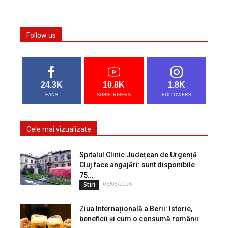
Follow us
24.3K
10.8K
1.8K
FANS
SUBSCRIBERS
FOLLOWERS
Cele mai vizualizate
Spitalul Clinic Județean de Urgență
Cluj face angajări: sunt disponibile
75...
06/08/2026
Stiri
Ziua Internațională a Berii: Istorie,
beneficii și cum o consumă românii