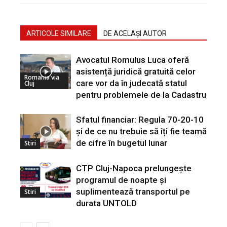
ARTICOLE SIMILARE
DE ACELAȘI AUTOR
Avocatul Romulus Luca oferă
asistență juridică gratuită celor
Romania via
care vor da în judecată statul
Cluj
pentru problemele de la Cadastru
Sfatul financiar: Regula 70-20-10
și de ce nu trebuie să îți fie teamă
de cifre în bugetul lunar
Stiri
CTP Cluj-Napoca prelungește
programul de noapte și
suplimentează transportul pe
Stiri
durata UNTOLD