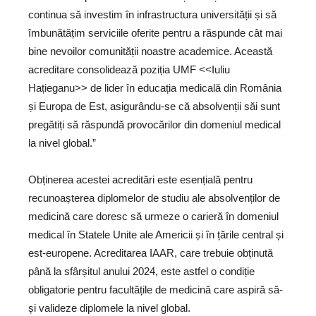
continua să investim în infrastructura universității și să
îmbunătățim serviciile oferite pentru a răspunde cât mai
bine nevoilor comunității noastre academice. Această
acreditare consolidează poziția UMF <<Iuliu
Hațieganu>> de lider în educația medicală din România
și Europa de Est, asigurându-se că absolvenții săi sunt
pregătiți să răspundă provocărilor din domeniul medical
la nivel global.”
Obținerea acestei acreditări este esențială pentru
recunoașterea diplomelor de studiu ale absolvenților de
medicină care doresc să urmeze o carieră în domeniul
medical în Statele Unite ale Americii și în țările central și
est-europene. Acreditarea IAAR, care trebuie obținută
până la sfârșitul anului 2024, este astfel o condiție
obligatorie pentru facultățile de medicină care aspiră să-
și valideze diplomele la nivel global.