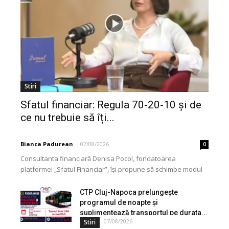
Stiri
Sfatul financiar: Regula 70-20-10 și de
ce nu trebuie să îți...
Bianca Padurean
-
07/08/2026
0
Consultanta financiară Denisa Pocol, fondatoarea
platformei „Sfatul Financiar”, își propune să schimbe modul
în care populația își gestionează veniturile. Cu o experiență
de peste...
CTP Cluj-Napoca prelungește
programul de noapte și
suplimentează transportul pe durata...
07/08/2026
Stiri