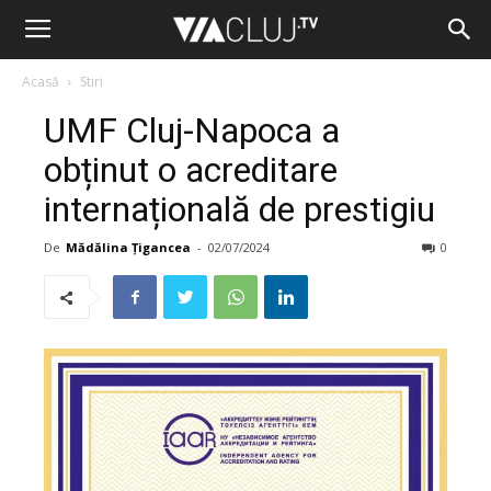
Acasă
Stiri
UMF Cluj-Napoca a
obținut o acreditare
internațională de prestigiu
De
Mădălina Țigancea
-
02/07/2024
0