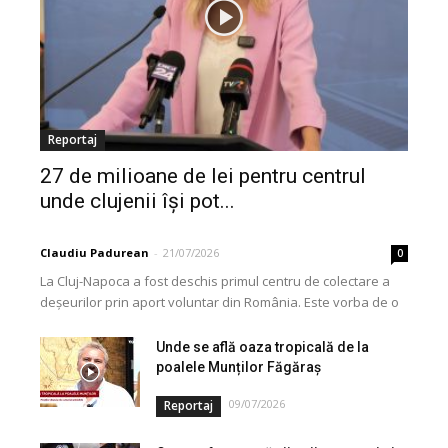
Reportaj
27 de milioane de lei pentru centrul
unde clujenii își pot...
Claudiu Padurean
-
21/07/2026
0
La Cluj-Napoca a fost deschis primul centru de colectare a
deșeurilor prin aport voluntar din România. Este vorba de o
investiție cofinanțată de Uniunea...
Unde se află oaza tropicală de la
poalele Munților Făgăraș
09/07/2026
Reportaj