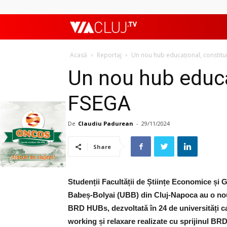
ViaClujTV
Acasă
Reportaj
Un nou hub educațional, constitui
Un nou hub educaț
FSEGA
De
Claudiu Padurean
-
29/11/2024
Share
Studenții Facultății de Științe Economice și 
Babeș-Bolyai (UBB) din Cluj-Napoca au o nou
BRD HUBs, dezvoltată în 24 de universități ca
working și relaxare realizate cu sprijinul 