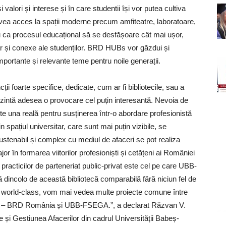
valori și interese și în care studentii își vor putea cultiva
avea acces la spații moderne precum amfiteatre, laboratoare,
ru ca procesul educațional să se desfășoare cât mai ușor,
ar și conexe ale studenților. BRD HUBs vor găzdui și
portante și relevante teme pentru noile generații.
i foarte specifice, dedicate, cum ar fi bibliotecile, sau a
rezintă adesea o provocare cel puțin interesantă. Nevoia de
ste una reală pentru susținerea într-o abordare profesionistă
spațiul universitar, care sunt mai puțin vizibile, se
sustenabil și complex cu mediul de afaceri se pot realiza
or în formarea viitorilor profesioniști și cetățeni ai României
l practicilor de parteneriat public-privat este cel pe care UBB-
incolo de această bibliotecă comparabilă fără niciun fel de
e tip world-class, vom mai vedea multe proiecte comune între
ează – BRD România și UBB-FSEGA.”, a declarat Răzvan V.
 și Gestiunea Afacerilor din cadrul Universității Babeș-