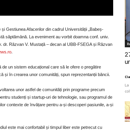
 și Gestiunea Afacerilor din cadrul Universității „Babeș-
astă săptămână. La eveniment au vorbit doamna conf. univ.
R
niv. dr. Răzvan V. Mustață – decan al UBB-FSEGA și Răzvan
ws.ro
.
2
un
 de un sistem educațional care să le ofere o pregătire
că și în crearea unor comunități, spun reprezentanții băncii.
Cl
La
oltarea unor astfel de comunități prin programe precum
co
entru studenți și startup-uri de tehnologie, sau programul de
Est
or contexte de învățare pentru a-și descoperi pasiunile, a-și
 este mai confortabil și timpul liber este petrecut cu