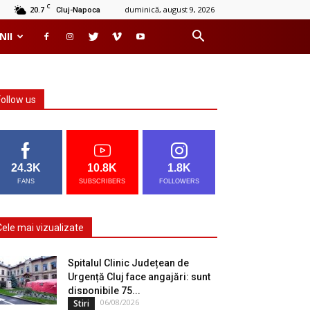
C
20.7
duminică, august 9, 2026
Cluj-Napoca
NII
Follow us
24.3K
10.8K
1.8K
FANS
SUBSCRIBERS
FOLLOWERS
Cele mai vizualizate
Spitalul Clinic Județean de
Urgență Cluj face angajări: sunt
disponibile 75...
06/08/2026
Stiri