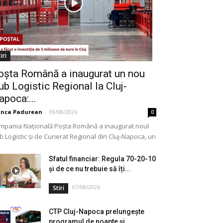
iri
oșta Română a inaugurat un nou
ub Logistic Regional la Cluj-
apoca:...
anca Padurean
-
09/08/2026
0
mpania Națională Poșta Română a inaugurat noul
 Logistic și de Curierat Regional din Cluj-Napoca, un
ectiv modernizat printr-o investiție de aproximativ 3
ioane...
Sfatul financiar: Regula 70-20-10
și de ce nu trebuie să îți...
07/08/2026
Stiri
CTP Cluj-Napoca prelungește
programul de noapte și