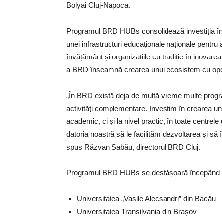
Bolyai Cluj-Napoca.
Programul BRD HUBs consolidează investiția în
unei infrastructuri educaționale naționale pentru a
învățământ și organizațiile cu tradiție în inovarea
a BRD înseamnă crearea unui ecosistem cu oportun
„În BRD există deja de multă vreme multe progra
activități complementare. Investim în crearea unu
academic, ci și la nivel practic, în toate centrele 
datoria noastră să le facilităm dezvoltarea și să 
spus Răzvan Sabău, directorul BRD Cluj.
Programul BRD HUBs se desfășoară începând din 
Universitatea „Vasile Alecsandri” din Bacău
Universitatea Transilvania din Brașov