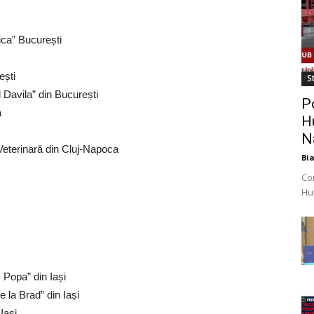
nica” București
ești
St
 Davila” din București
P
a
H
N
 Veterinară din Cluj-Napoca
Bi
Co
Hub
obi
mil
 Popa” din Iași
e la Brad” din Iași
Iași