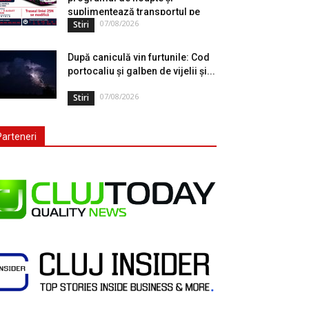
suplimentează transportul pe
07/08/2026
Stiri
durata...
După caniculă vin furtunile: Cod
portocaliu și galben de vijelii și...
07/08/2026
Stiri
Parteneri