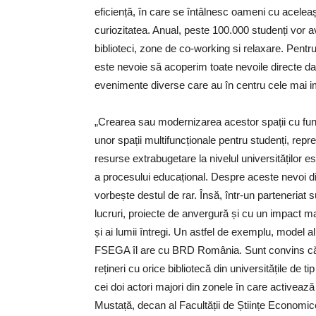
eficiență, în care se întâlnesc oameni cu aceleași 
curiozitatea. Anual, peste 100.000 studenți vor 
biblioteci, zone de co-working si relaxare. Pent
este nevoie să acoperim toate nevoile directe d
evenimente diverse care au în centru cele mai im
„Crearea sau modernizarea acestor spații cu funcți
unor spații multifuncționale pentru studenți, rep
resurse extrabugetare la nivelul universităților e
a procesului educațional. Despre aceste nevoi din 
vorbește destul de rar. Însă, într-un parteneriat 
lucruri, proiecte de anvergură și cu un impact maj
și ai lumii întregi. Un astfel de exemplu, model a
FSEGA îl are cu BRD România. Sunt convins că d
rețineri cu orice bibliotecă din universitățile d
cei doi actori majori din zonele în care activ
Mustață, decan al Facultății de Științe Economice