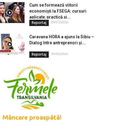
Cum se formează viitorii
economiști la FSEGA: cursuri
aplicate, practică și...
09/07/2026
Reportaj
Caravana HORA a ajuns la Sibiu –
Dialog între antreprenori și...
30/06/2026
Reportaj