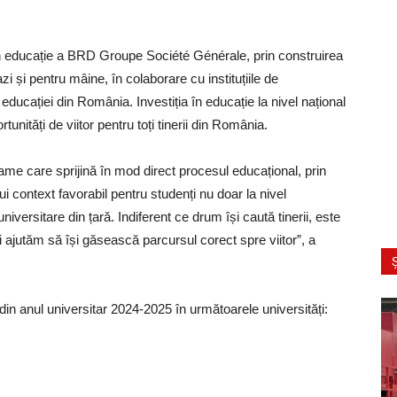
 educație a BRD Groupe Société Générale, prin construirea
zi și pentru mâine, în colaborare cu instituțiile de
 educației din România. Investiția în educație la nivel național
ități de viitor pentru toți tinerii din România.
me care sprijină în mod direct procesul educațional, prin
i context favorabil pentru studenți nu doar la nivel
universitare din țară. Indiferent ce drum își caută tinerii, este
îi ajutăm să își găsească parcursul corect spre viitor”, a
Ș
anul universitar 2024-2025 în următoarele universități: