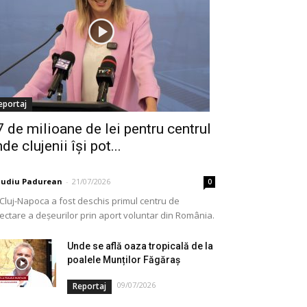
eportaj
7 de milioane de lei pentru centrul
de clujenii își pot...
audiu Padurean
-
21/07/2026
0
 Cluj-Napoca a fost deschis primul centru de
lectare a deșeurilor prin aport voluntar din România.
e vorba de o investiție cofinanțată de Uniunea...
Unde se află oaza tropicală de la
poalele Munților Făgăraș
09/07/2026
Reportaj