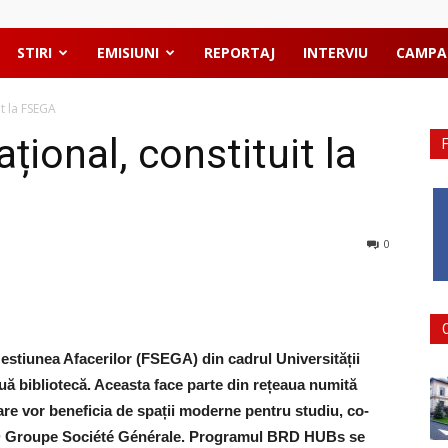
STIRI
EMISIUNI
REPORTAJ
INTERVIU
CAMPA
t la FSEGA
ional, constituit la
0
Gestiunea Afacerilor (FSEGA) din cadrul Universității
ă bibliotecă. Aceasta face parte din rețeaua numită
re vor beneficia de spații moderne pentru studiu, co-
BRD Groupe Société Générale. Programul BRD HUBs se