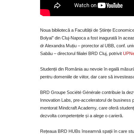
Noua bibliotecă a Facultății de Științe Economice
Bolyai” din Cluj-Napoca a fost inagurată în ace
dr Alexandra Muțiu – prorector al UBB, conf. u
Sabău – directorul filialei BRD Cluj, potrivit
UPNe
Studenții din România au nevoie în egală măsură
pentru domeniile de viitor, dar care să investeas
BRD Groupe Société Générale contribuie la dezv
Innovation Labs, pre-acceleratorul de business p
mentorat Mindcraft Academy, care oferă studențil
dezvolta competențele și a alege o carieră.
Rețeaua BRD HUBs înseamnă spații în care studiul