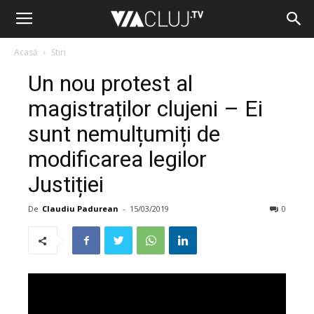
Acasă
Stiri
Un nou protest al
magistraților clujeni – Ei
sunt nemulțumiți de
modificarea legilor
Justiției
De
Claudiu Padurean
-
15/03/2019
0