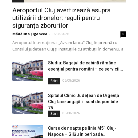
Aeroportul Cluj avertizează asupra
utilizării dronelor: reguli pentru
siguranța zborurilor
Mădălina Țigancea
-
06/08/2026
0
Aeroportul Internațional „Avram Iancu” Cluj, împreună cu
Consiliul Județean Cluj și instituțiile cu atribuții în domeniu, a
lansat o campanie de informare privind utilizarea...
Studiu: Bagajul de cabină rămâne
esențial pentru români – ce servicii...
06/08/2026
Stiri
Spitalul Clinic Județean de Urgență
Cluj face angajări: sunt disponibile
75...
06/08/2026
Stiri
Curse de noapte pe linia M51 Cluj-
Napoca – Gilău în perioada...