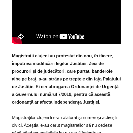
Magistrații clujeni au protestat din nou, în tăcere,
împotriva modificării legilor Justiției. Zeci de
procurori și de judecători, care purtau banderole
albe pe braț, s-au strâns pe treptele din fața Palatului
de Justiție. Ei cer abrogarea Ordonanței de Urgență
a Guvernului numărul 7/2019, pentru că această
ordonanță ar afecta independența Justiției.
Magistraților clujeni li s-au alăturat și numeroși activiști
civici. Aceștia le-au cerut magistraților să nu cedeze
până când revendicările lor nu vor fi îndeplinite.