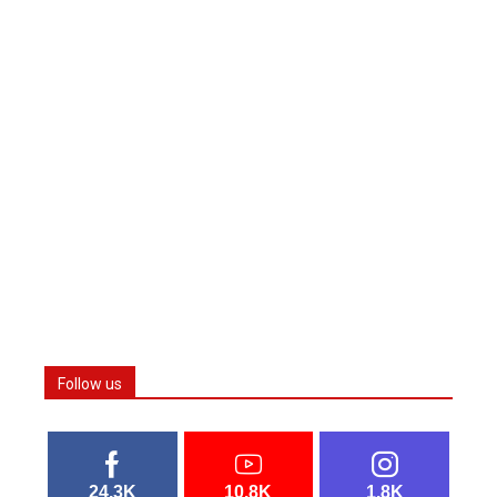
Follow us
24.3K
10.8K
1.8K