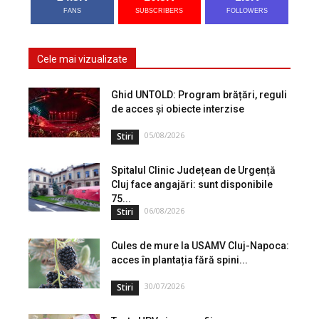
FANS
SUBSCRIBERS
FOLLOWERS
Cele mai vizualizate
Ghid UNTOLD: Program brățări, reguli
de acces și obiecte interzise
05/08/2026
Stiri
Spitalul Clinic Județean de Urgență
Cluj face angajări: sunt disponibile
75...
06/08/2026
Stiri
Cules de mure la USAMV Cluj-Napoca:
acces în plantația fără spini...
30/07/2026
Stiri