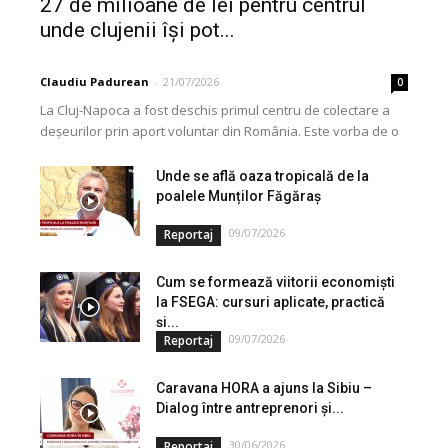
27 de milioane de lei pentru centrul
unde clujenii își pot...
Claudiu Padurean
-
21/07/2026
0
La Cluj-Napoca a fost deschis primul centru de colectare a
deșeurilor prin aport voluntar din România. Este vorba de o
investiție cofinanțată de Uniunea...
Unde se află oaza tropicală de la
poalele Munților Făgăraș
09/07/2026
Reportaj
Cum se formează viitorii economiști
la FSEGA: cursuri aplicate, practică
și...
09/07/2026
Reportaj
Caravana HORA a ajuns la Sibiu –
Dialog între antreprenori și...
30/06/2026
Reportaj