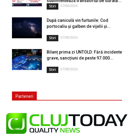
suplimentează transportul pe durata...
07/08/2026
Stiri
După caniculă vin furtunile: Cod
portocaliu și galben de vijelii și...
07/08/2026
Stiri
Bilanț prima zi UNTOLD: Fără incidente
grave, sancțiuni de peste 97.000...
07/08/2026
Stiri
Parteneri