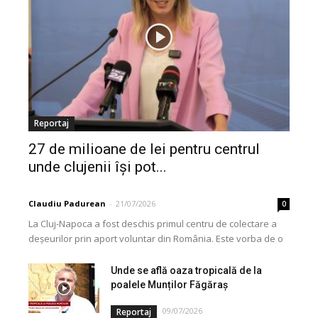
Reportaj
27 de milioane de lei pentru centrul
unde clujenii își pot...
Claudiu Padurean
-
21/07/2026
0
La Cluj-Napoca a fost deschis primul centru de colectare a
deșeurilor prin aport voluntar din România. Este vorba de o
investiție cofinanțată de Uniunea...
Unde se află oaza tropicală de la
poalele Munților Făgăraș
09/07/2026
Reportaj