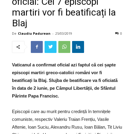
oficial: Cei 7 episcopi
martiri vor fi beatificați la
Blaj
De
Claudiu Padurean
-
25/03/2019
0
Vaticanul a confirmat oficial azi faptul că cei șapte
episcopi martiri greco-catolici români vor fi
beatificați la Blaj. Slujba de beatificare va fi oficiată
în data de 2 iunie, pe Câmpul Libertății, de Sfântul
Părinte Papa Francisc.
Episcopii care au murit pentru credință în temnițele
comuniste, respectiv Valeriu Traian Frențiu, Vasile
Aftenie, Ioan Suciu, Alexandru Rusu, Ioan Bălan, Tit Liviu