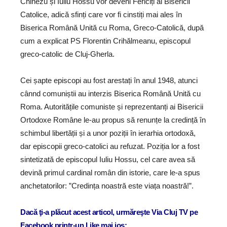
Chinezu și Iuliu Hossu vor deveni Fericiți ai Bisericii
Catolice, adică sfinți care vor fi cinstiți mai ales în
Biserica Română Unită cu Roma, Greco-Catolică, după
cum a explicat PS Florentin Crihălmeanu, episcopul
greco-catolic de Cluj-Gherla.
Cei șapte episcopi au fost arestați în anul 1948, atunci
cânnd comuniștii au interzis Biserica Română Unită cu
Roma. Autoritățile comuniste și reprezentanți ai Bisericii
Ortodoxe Române le-au propus să renunțe la credință în
schimbul libertății și a unor poziții în ierarhia ortodoxă,
dar episcopii greco-catolici au refuzat. Poziția lor a fost
sintetizată de episcopul Iuliu Hossu, cel care avea să
devină primul cardinal român din istorie, care le-a spus
anchetatorilor: ”Credința noastră este viața noastră!”.
Dacă ţi-a plăcut acest articol, urmăreşte Via Cluj TV pe
Facebook printr-un Like mai jos: