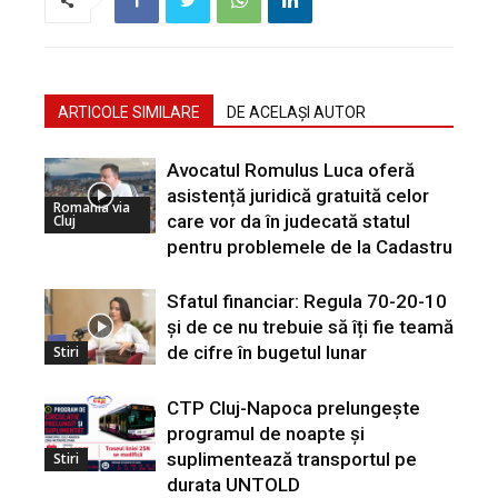
ARTICOLE SIMILARE
DE ACELAȘI AUTOR
Avocatul Romulus Luca oferă
asistență juridică gratuită celor
Romania via
care vor da în judecată statul
Cluj
pentru problemele de la Cadastru
Sfatul financiar: Regula 70-20-10
și de ce nu trebuie să îți fie teamă
de cifre în bugetul lunar
Stiri
CTP Cluj-Napoca prelungește
programul de noapte și
suplimentează transportul pe
Stiri
durata UNTOLD