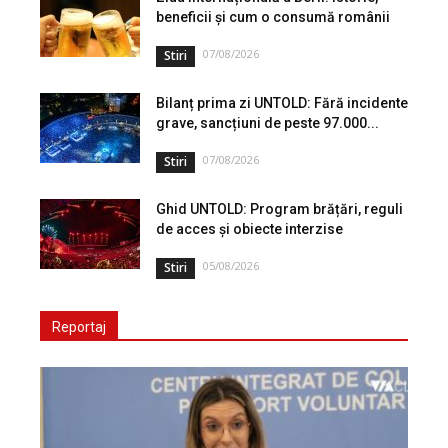
beneficii și cum o consumă românii
07/08/2026
Stiri
Bilanț prima zi UNTOLD: Fără incidente
grave, sancțiuni de peste 97.000...
07/08/2026
Stiri
Ghid UNTOLD: Program brățări, reguli
de acces și obiecte interzise
05/08/2026
Stiri
Reportaj