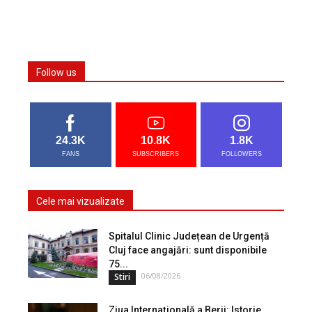
Follow us
24.3K
10.8K
1.8K
FANS
SUBSCRIBERS
FOLLOWERS
Cele mai vizualizate
Spitalul Clinic Județean de Urgență
Cluj face angajări: sunt disponibile
75...
06/08/2026
Stiri
Ziua Internațională a Berii: Istorie,