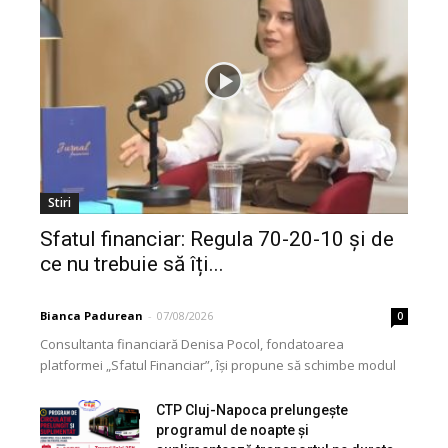
Stiri
Sfatul financiar: Regula 70-20-10 și de
ce nu trebuie să îți...
Bianca Padurean
-
07/08/2026
0
Consultanta financiară Denisa Pocol, fondatoarea
platformei „Sfatul Financiar”, își propune să schimbe modul
în care populația își gestionează veniturile. Cu o experiență
de peste...
CTP Cluj-Napoca prelungește
programul de noapte și