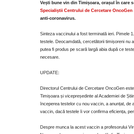
Vești bune vin din Timișoara, orașul în care 
Specialiștii Centrului de Cercetare OncoGen
anti-coronavirus.
Sinteza vaccinului a fost terminată ieri. Pimele 1
testele. Deocamdată, cercetătorii timișoreni nu 
putea fi produs pe scară largă abia după ce testel
necesare.
UPDATE:
Directorul Centrului de Cercetare OncoGen est
Timișoara și vicepreședinte al Academiei de Știi
începerea testelor cu nou vaccin, a anunțat, d
vaccin, dacă testele îi vor confirma eficiența, pe
Despre munca la acest vaccin a profesorului Virg