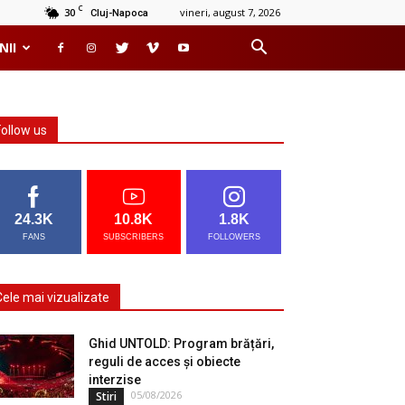
C
30
vineri, august 7, 2026
Cluj-Napoca
NII
Follow us
24.3K
10.8K
1.8K
FANS
SUBSCRIBERS
FOLLOWERS
Cele mai vizualizate
Ghid UNTOLD: Program brățări,
reguli de acces și obiecte
interzise
05/08/2026
Stiri