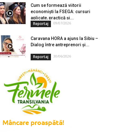
Cum se formează viitorii
economiști la FSEGA: cursuri
aplicate, practică și...
09/07/2026
Reportaj
Caravana HORA a ajuns la Sibiu –
Dialog între antreprenori și...
30/06/2026
Reportaj