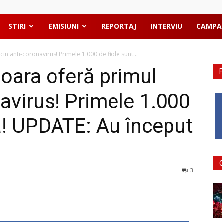
STIRI
EMISIUNI
REPORTAJ
INTERVIU
CAMPA
in anti-coronavirus! Primele 1.000 de fiole sunt...
șoara oferă primul
avirus! Primele 1.000
ta! UPDATE: Au început
3