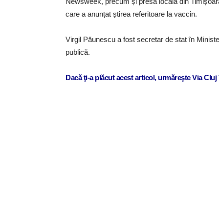
Newsweek, precum și presa locală din Timișoara, 
care a anunțat știrea referitoare la vaccin.
Virgil Păunescu a fost secretar de stat în Ministe
publică.
Dacă ţi-a plăcut acest articol, urmăreşte Via Clu