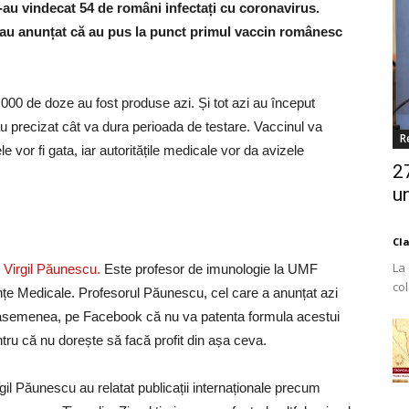
s-au vindecat 54 de români infectați cu coronavirus.
au anunțat că au pus la punct primul vaccin românesc
.000 de doze au fost produse azi. Și tot azi au început
au precizat cât va dura perioada de testare. Vaccinul va
R
e vor fi gata, iar autoritățile medicale vor da avizele
2
un
Cl
La
e
Virgil Păunescu.
Este profesor de imunologie la UMF
co
nțe Medicale. Profesorul Păunescu, cel care a anunțat azi
Est
e asemenea, pe Facebook că nu va patenta formula acestui
ntru că nu dorește să facă profit din așa ceva.
il Păunescu au relatat publicații internaționale precum