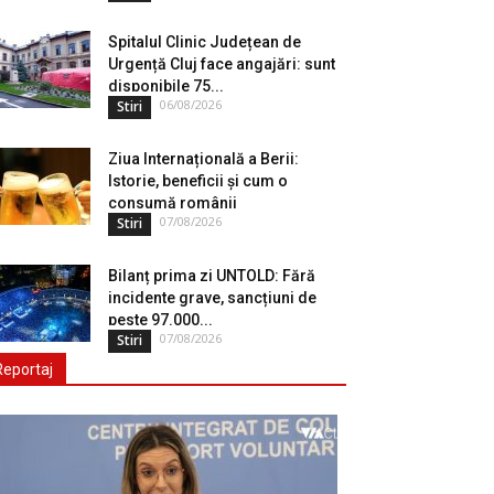
Spitalul Clinic Județean de
Urgență Cluj face angajări: sunt
disponibile 75...
06/08/2026
Stiri
Ziua Internațională a Berii:
Istorie, beneficii și cum o
consumă românii
07/08/2026
Stiri
Bilanț prima zi UNTOLD: Fără
incidente grave, sancțiuni de
peste 97.000...
07/08/2026
Stiri
Reportaj