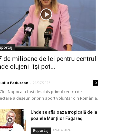
eportaj
7 de milioane de lei pentru centrul
de clujenii își pot...
audiu Padurean
-
21/07/2026
0
 Cluj-Napoca a fost deschis primul centru de
lectare a deșeurilor prin aport voluntar din România.
e vorba de o investiție cofinanțată de Uniunea...
Unde se află oaza tropicală de la
poalele Munților Făgăraș
09/07/2026
Reportaj