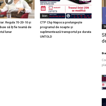
Stiri
ciar: Regula 70-20-10 și
CTP Cluj-Napoca prelungește
St
buie să îți fie teamă de
programul de noapte și
tul lunar
suplimentează transportul pe durata
S
UNTOLD
de
Bi
Co
pla
mod
ex