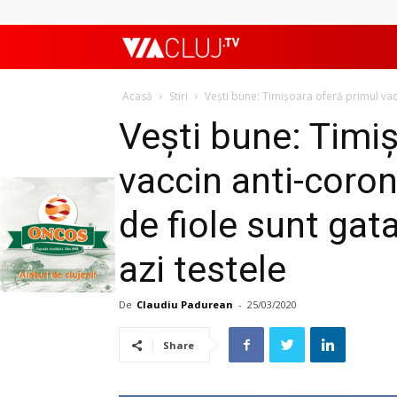
ViaClujTV
Acasă
Stiri
Vești bune: Timișoara oferă primul vacc
Vești bune: Timi
vaccin anti-coron
de fiole sunt ga
azi testele
De
Claudiu Padurean
-
25/03/2020
Share