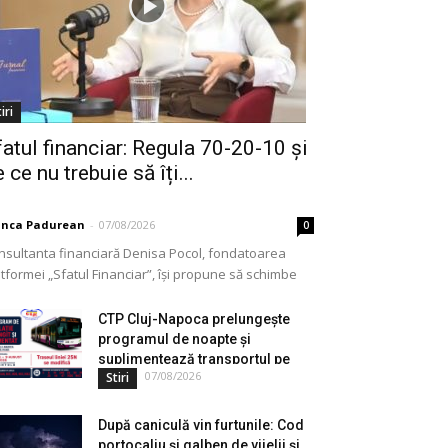
iri
fatul financiar: Regula 70-20-10 și
 ce nu trebuie să îți...
anca Padurean
-
07/08/2026
0
nsultanta financiară Denisa Pocol, fondatoarea
tformei „Sfatul Financiar”, își propune să schimbe
ul în care populația își gestionează veniturile. Cu o
periență de peste...
CTP Cluj-Napoca prelungește
programul de noapte și
suplimentează transportul pe
07/08/2026
Stiri
durata...
După caniculă vin furtunile: Cod
portocaliu și galben de vijelii și...