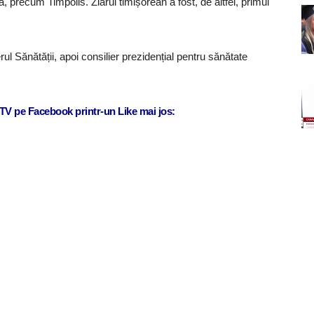
precum Timpolis. Ziarul timișorean a fost, de altfel, primul
rul Sănătății, apoi consilier prezidențial pentru sănătate
j TV pe Facebook printr-un Like mai jos: