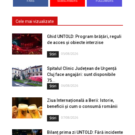
FANS
SUBSCRIBERS
FOLLOWERS
Cele mai vizualizate
Ghid UNTOLD: Program brățări, reguli
de acces și obiecte interzise
05/08/2026
Stiri
Spitalul Clinic Județean de Urgență
Cluj face angajări: sunt disponibile
75...
06/08/2026
Stiri
Ziua Internațională a Berii: Istorie,
beneficii și cum o consumă românii
07/08/2026
Stiri
Bilanț prima zi UNTOLD: Fără incidente