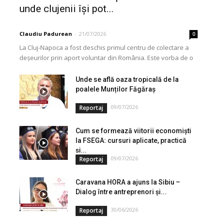
unde clujenii își pot...
Claudiu Padurean
-
21/07/2026
0
La Cluj-Napoca a fost deschis primul centru de colectare a
deșeurilor prin aport voluntar din România. Este vorba de o
investiție cofinanțată de Uniunea...
Unde se află oaza tropicală de la
poalele Munților Făgăraș
09/07/2026
Reportaj
Cum se formează viitorii economiști
la FSEGA: cursuri aplicate, practică
și...
09/07/2026
Reportaj
Caravana HORA a ajuns la Sibiu –
Dialog între antreprenori și...
30/06/2026
Reportaj