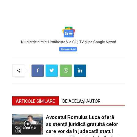
ARTICOLE SIMILARE
DE ACELAȘI AUTOR
Avocatul Romulus Luca oferă
asistență juridică gratuită celor
Romania via
care vor da în judecată statul
Cluj