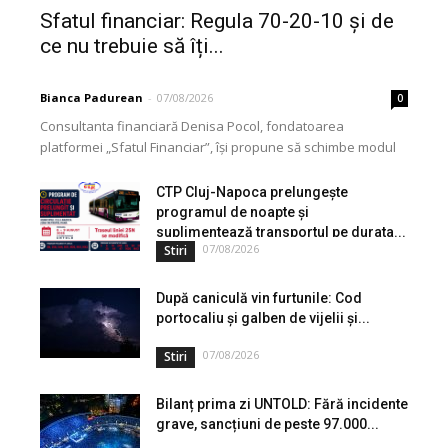
Sfatul financiar: Regula 70-20-10 și de
ce nu trebuie să îți...
Bianca Padurean
-
07/08/2026
0
Consultanta financiară Denisa Pocol, fondatoarea
platformei „Sfatul Financiar”, își propune să schimbe modul
în care populația își gestionează veniturile. Cu o experiență
de peste...
CTP Cluj-Napoca prelungește
programul de noapte și
suplimentează transportul pe durata...
07/08/2026
Stiri
După caniculă vin furtunile: Cod
portocaliu și galben de vijelii și...
07/08/2026
Stiri
Bilanț prima zi UNTOLD: Fără incidente
grave, sancțiuni de peste 97.000...