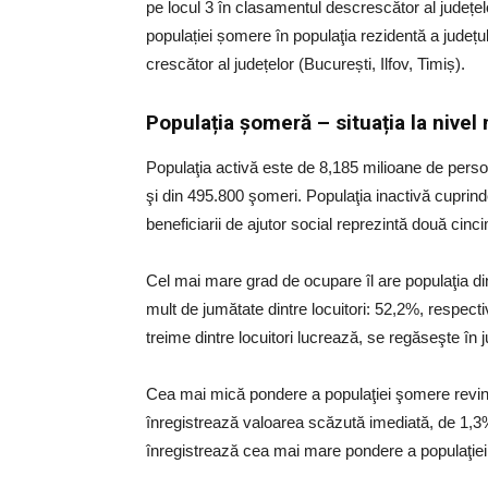
pe locul 3 în clasamentul descrescător al județelo
populației șomere în populaţia rezidentă a județul
crescător al județelor (București, Ilfov, Timiș).
Populația șomeră – situația la nivel 
Populaţia activă este de 8,185 milioane de pers
şi din 495.800 şomeri. Populaţia inactivă cuprin
beneficiarii de ajutor social reprezintă două cinci
Cel mai mare grad de ocupare îl are populaţia din
mult de jumătate dintre locuitori: 52,2%, respec
treime dintre locuitori lucrează, se regăseşte în
Cea mai mică pondere a populaţiei şomere revine m
înregistrează valoarea scăzută imediată, de 1,3%: 
înregistrează cea mai mare pondere a populaţiei 