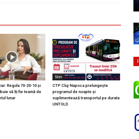
Stiri
ciar: Regula 70-20-10 și
CTP Cluj-Napoca prelungește
buie să îți fie teamă de
programul de noapte și
tul lunar
suplimentează transportul pe durata
UNTOLD