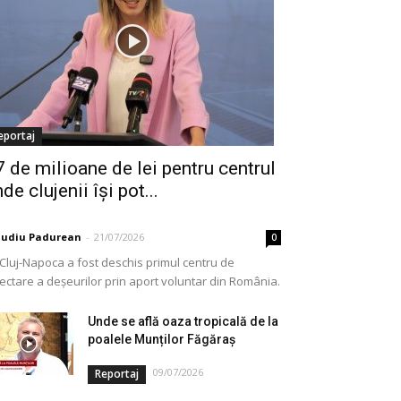
eportaj
7 de milioane de lei pentru centrul
de clujenii își pot...
audiu Padurean
-
21/07/2026
0
 Cluj-Napoca a fost deschis primul centru de
lectare a deșeurilor prin aport voluntar din România.
e vorba de o investiție cofinanțată de Uniunea...
Unde se află oaza tropicală de la
poalele Munților Făgăraș
09/07/2026
Reportaj