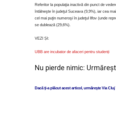
Referitor la populaţia inactivă din punct de ve
întâlneşte în judeţul Suceava (9,9%), iar cea ma
cel mai puţin numeroşi în judeţul Ilfov (unde re
se dublează (29,6%).
VEZI ȘI:
UBB are incubator de afaceri pentru studenți
Nu pierde nimic: Urmăreșt
Dacă ţi-a plăcut acest articol, urmăreşte Via Clu