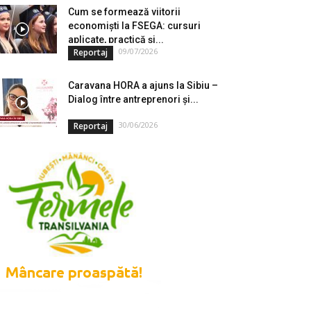
Cum se formează viitorii
economiști la FSEGA: cursuri
aplicate, practică și...
09/07/2026
Reportaj
Caravana HORA a ajuns la Sibiu –
Dialog între antreprenori și...
30/06/2026
Reportaj