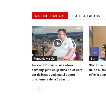
ARTICOLE SIMILARE
DE ACELAȘI AUTOR
Romania via Cluj
Stiri
Avocatul Romulus Luca oferă
Sfatul finan
asistență juridică gratuită celor care
de ce nu tre
vor da în judecată statul pentru
cifre în buge
problemele de la Cadastru