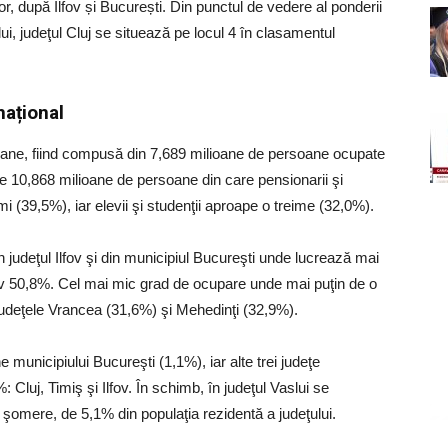
r, după Ilfov și București. Din punctul de vedere al ponderii
ui, judeţul Cluj se situează pe locul 4 în clasamentul
național
oane, fiind compusă din 7,689 milioane de persoane ocupate
de 10,868 milioane de persoane din care pensionarii şi
mi (39,5%), iar elevii şi studenţii aproape o treime (32,0%).
 judeţul Ilfov şi din municipiul Bucureşti unde lucrează mai
tiv 50,8%. Cel mai mic grad de ocupare unde mai puţin de o
 judeţele Vrancea (31,6%) şi Mehedinţi (32,9%).
unicipiului Bucureşti (1,1%), iar alte trei judeţe
Cluj, Timiş şi Ilfov. În schimb, în judeţul Vaslui se
şomere, de 5,1% din populaţia rezidentă a judeţului.