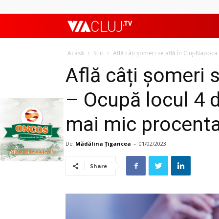
ViaClujTV
Acasă
Stiri
Află câți șomeri se află în Cluj-Napoca 
Află câți șomeri 
– Ocupă locul 4 d
mai mic procenta
De
Mădălina Țigancea
-
01/02/2023
Share