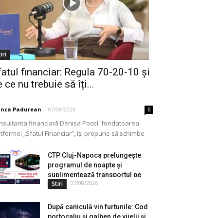
iri
fatul financiar: Regula 70-20-10 și
 ce nu trebuie să îți...
anca Padurean
-
07/08/2026
0
nsultanta financiară Denisa Pocol, fondatoarea
tformei „Sfatul Financiar”, își propune să schimbe
ul în care populația își gestionează veniturile. Cu o
periență de peste...
CTP Cluj-Napoca prelungește
programul de noapte și
suplimentează transportul pe
07/08/2026
Stiri
durata...
După caniculă vin furtunile: Cod
portocaliu și galben de vijelii și...