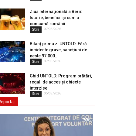
Ziua Internațională a Berii:
Istorie, beneficii și cum o
consumă românii
07/08/2026
Stiri
Bilanț prima zi UNTOLD: Fără
incidente grave, sancțiuni de
peste 97.000...
07/08/2026
Stiri
Ghid UNTOLD: Program brățări,
reguli de acces și obiecte
interzise
05/08/2026
Stiri
Reportaj