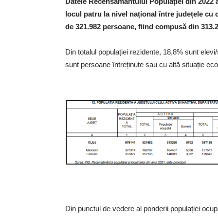
Datele Recensământului Populației din 2022 ar
locul patru la nivel național între județele cu
de 321.982 persoane, fiind compusă din 313.
Din totalul populației rezidente, 18,8% sunt ele
sunt persoane întreținute sau cu altă situație e
Din punctul de vedere al ponderii populației ocupa