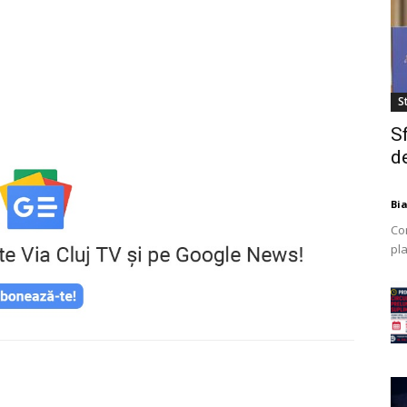
St
S
de
Bi
Co
pla
mod
ex