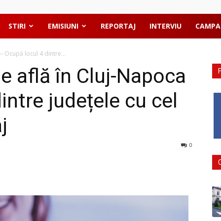
STIRI
EMISIUNI
REPORTAJ
INTERVIU
CAMPA
– Ocupă locul 4 dintre...
se află în Cluj-Napoca
intre județele cu cel
j
0