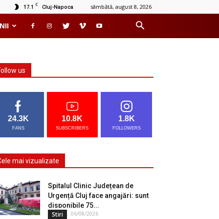
C
17.1
sâmbătă, august 8, 2026
Cluj-Napoca
NII
Follow us
24.3K
10.8K
1.8K
FANS
SUBSCRIBERS
FOLLOWERS
Cele mai vizualizate
Spitalul Clinic Județean de
Urgență Cluj face angajări: sunt
disponibile 75...
06/08/2026
Stiri