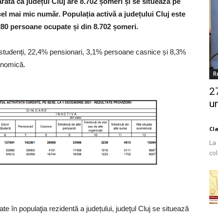
ată că județul Cluj are 8.702 șomeri și se situează pe
 cel mai mic număr. Populația activă a județului Cluj este
280 persoane ocupate și din 8.702 șomeri.
vi/studenți, 22,4% pensionari, 3,1% persoane casnice și 8,3%
conomică.
R
2
un
Cl
La
co
Est
te în populaţia rezidentă a județului, judeţul Cluj se situează