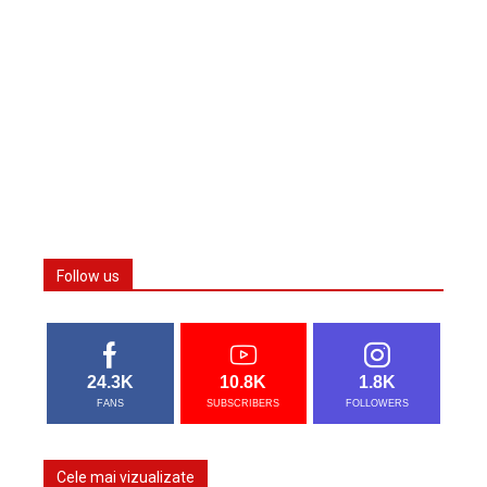
Follow us
24.3K
10.8K
1.8K
FANS
SUBSCRIBERS
FOLLOWERS
Cele mai vizualizate