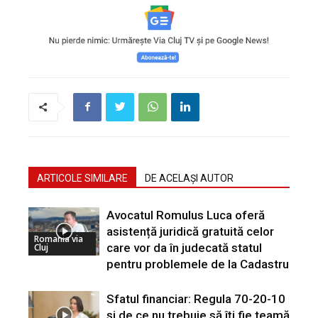
ARTICOLE SIMILARE
DE ACELAȘI AUTOR
Avocatul Romulus Luca oferă
asistență juridică gratuită celor
Romania via
care vor da în judecată statul
Cluj
pentru problemele de la Cadastru
Sfatul financiar: Regula 70-20-10
și de ce nu trebuie să îți fie teamă