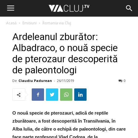
Acasă
Emisiuni
Romania via Cluj
Ardeleanul zburător:
Albadraco, o nouă specie
de pterozaur descoperită
de paleontologi
De
Claudiu Padurean
-
26/11/2019
0
O nouă specie de pterozauri, adică de reptile
zburătoare, a fost descoperită în Transilvania, în
Alba Iulia, de către o echipă de paleontologi, din care
face parte profesorul Vlad Codrea, de la