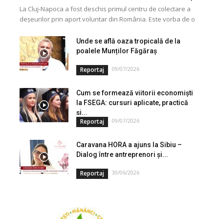
La Cluj-Napoca a fost deschis primul centru de colectare a
deșeurilor prin aport voluntar din România. Este vorba de o
investiție cofinanțată de Uniunea...
Unde se află oaza tropicală de la
poalele Munților Făgăraș
09/07/2026
Reportaj
Cum se formează viitorii economiști
la FSEGA: cursuri aplicate, practică
și...
09/07/2026
Reportaj
Caravana HORA a ajuns la Sibiu –
Dialog între antreprenori și...
30/06/2026
Reportaj