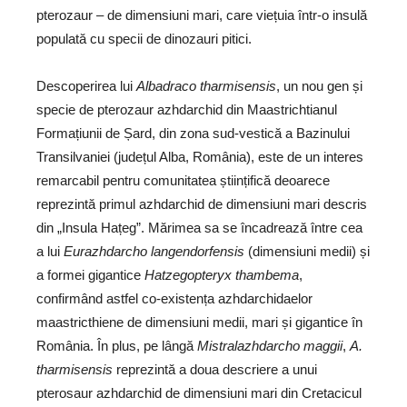
pterozaur – de dimensiuni mari, care viețuia într-o insulă
populată cu specii de dinozauri pitici.
Descoperirea lui
Albadraco tharmisensis
, un nou gen și
specie de pterozaur azhdarchid din Maastrichtianul
Formațiunii de Șard, din zona sud-vestică a Bazinului
Transilvaniei (județul Alba, România), este de un interes
remarcabil pentru comunitatea științifică deoarece
reprezintă primul azhdarchid de dimensiuni mari descris
din „Insula Hațeg”. Mărimea sa se încadrează între cea
a lui
Eurazhdarcho langendorfensis
(dimensiuni medii) și
a formei gigantice
Hatzegopteryx thambema
,
confirmând astfel co-existența azhdarchidaelor
maastricthiene de dimensiuni medii, mari și gigantice în
România. În plus, pe lângă
Mistralazhdarcho maggii
,
A.
tharmisensis
reprezintă a doua descriere a unui
pterosaur azhdarchid de dimensiuni mari din Cretacicul