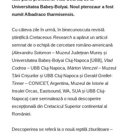
Universitatea Babeș-Bolyai. Noul pterozaur a fost
numit Albadraco tharmisensis.
Cu câteva zile în urmă, în binecunoscuta revistă
științifică
Cretaceous Research
a apărut un articol
semnat de o echipă de cercetare româno-americană
(
Alexandru Solomon
– Muzeul Județean Mureș și
Universitatea Babeș-Bolyai Cluj-Napoca [UBB],
Vlad
Codrea
– UBB Cluj-Napoca,
Márton Venczel
– Muzeul
Țării Crișurilor și UBB Cluj-Napoca și
Gerald Grellet-
Tinner
– CONICET, Argentina, Muzeul de Istorie al
Insulei Orcas, Eastsound, WA, SUA și UBB Cluj-
Napoca) care semnalează o nouă descoperire
excepțională din Cretacicul Superior continental al
României.
Descoperirea se referă la o nouă reptilă zburătoare –