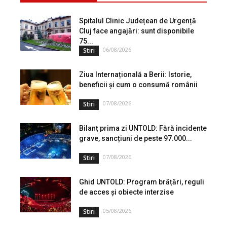
Spitalul Clinic Județean de Urgență
Cluj face angajări: sunt disponibile
75...
06/08/2026
Stiri
Ziua Internațională a Berii: Istorie,
beneficii și cum o consumă românii
07/08/2026
Stiri
Bilanț prima zi UNTOLD: Fără incidente
grave, sancțiuni de peste 97.000...
07/08/2026
Stiri
Ghid UNTOLD: Program brățări, reguli
de acces și obiecte interzise
05/08/2026
Stiri