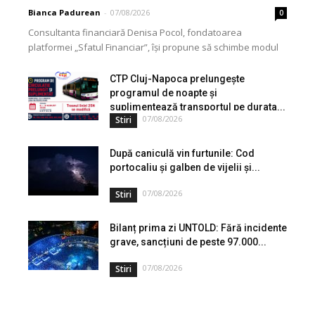
Bianca Padurean
-
07/08/2026
0
Consultanta financiară Denisa Pocol, fondatoarea
platformei „Sfatul Financiar”, își propune să schimbe modul
în care populația își gestionează veniturile. Cu o experiență
de peste...
CTP Cluj-Napoca prelungește
programul de noapte și
suplimentează transportul pe durata...
07/08/2026
Stiri
După caniculă vin furtunile: Cod
portocaliu și galben de vijelii și...
07/08/2026
Stiri
Bilanț prima zi UNTOLD: Fără incidente
grave, sancțiuni de peste 97.000...
07/08/2026
Stiri