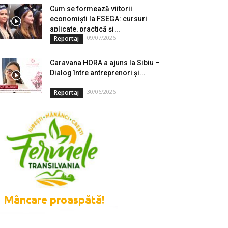
Cum se formează viitorii
economiști la FSEGA: cursuri
aplicate, practică și...
09/07/2026
Reportaj
Caravana HORA a ajuns la Sibiu –
Dialog între antreprenori și...
30/06/2026
Reportaj