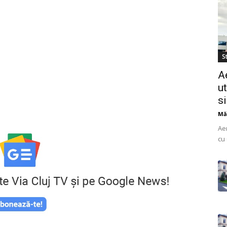
St
A
ut
s
Mă
Ae
cu 
do
uti