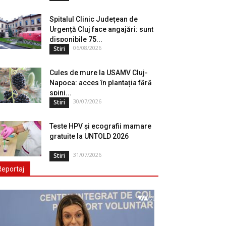
Spitalul Clinic Județean de
Urgență Cluj face angajări: sunt
disponibile 75...
06/08/2026
Stiri
Cules de mure la USAMV Cluj-
Napoca: acces în plantația fără
spini...
30/07/2026
Stiri
Teste HPV și ecografii mamare
gratuite la UNTOLD 2026
31/07/2026
Stiri
Reportaj