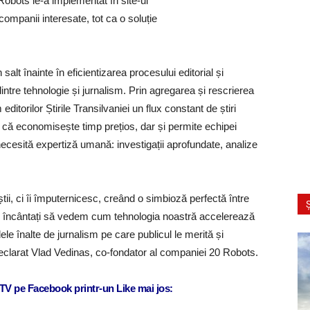
obots le-a implementat în site-ul
r companii interesate, tot ca o soluție
alt înainte în eficientizarea procesului editorial și
tre tehnologie și jurnalism. Prin agregarea și rescrierea
ditorilor Știrile Transilvaniei un flux constant de știri
r că economisește timp prețios, dar și permite echipei
ecesită expertiză umană: investigații aprofundate, analize
tii, ci îi împuternicesc, creând o simbioză perfectă între
Ș
em încântați să vedem cum tehnologia noastră accelerează
ele înalte de jurnalism pe care publicul le merită și
a declarat Vlad Vedinas, co-fondator al companiei 20 Robots.
j TV pe Facebook printr-un Like mai jos: