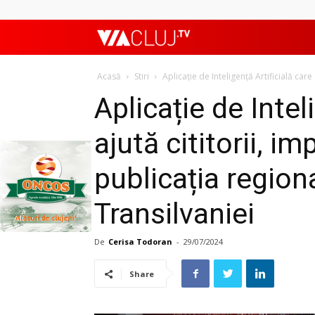
ViaClujTV
Acasă
Stiri
Aplicație de Inteligență Artificială care
Aplicație de Intel
ajută cititorii, 
publicația regiona
Transilvaniei
De
Cerisa Todoran
-
29/07/2024
Share