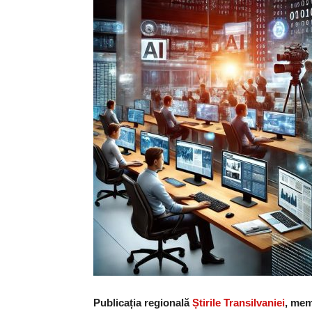
Publicația regională
Știrile Transilvaniei
, mem