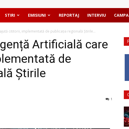
STIRI
EMISIUNI
REPORTAJ
INTERVIU
CAMPA
 ajută cititorii, implementată de publicația regională Știrile...
igență Artificială care
implementată de
lă Știrile
1