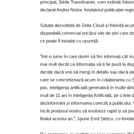
principal, Știrile Transilvaniei, vom extinde folos
declarat Andrei Nistor, fondatorul publicației regi
Soluția dezvoltată de Zetta Cloud și folosită acum 
disponibilă comercial oricărui site de știri care d
ce poate fi instalat cu ușurință.
”Într-o lume în care dorim să fim informați cât mai 
mai mult decât ca informația să-ți fie pusă la dis
decide dacă vrei să mergi în detaliu sau dacă el
care se concretizează acum în colaborarea cu Știr
pas, inteligența artificială generativă în multe 
mult de 11 ani în Inteligența Artificială, iar o li
dezinformării și informarea corectă a publicului.
încât produsul nostru să evolueze rapid și să poat
finalul acestui an.”, spune Emil Ștețco, co-fond