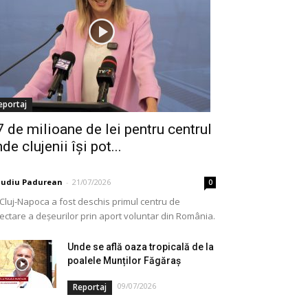
eportaj
7 de milioane de lei pentru centrul
de clujenii își pot...
audiu Padurean
-
21/07/2026
0
 Cluj-Napoca a fost deschis primul centru de
lectare a deșeurilor prin aport voluntar din România.
e vorba de o investiție cofinanțată de Uniunea...
Unde se află oaza tropicală de la
poalele Munților Făgăraș
09/07/2026
Reportaj