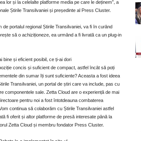
irea lor și la celelalte platforme media pe care le deținem”, a
onale Știrile Transilvaniei și președinte al Press Cluster.
de portalul regional Știrile Transilvaniei, va fi în curând
orește să o achiziționeze, ea urmând a fi livrată ca un plug-in
bine și eficient posibil, ce ți-ai dori
poziție concis și suficient de compact, astfel încât să poți
ementele din sumar îți sunt suficiente? Aceasta a fost ideea
ile Transilvaniei, un portal de știri care va include, pas cu
dintre componentele sale. Zetta Cloud are o experiență de mai
nie directoare pentru noi a fost întotdeauna combaterea
 Vom continua să colaborăm cu Știrile Transilvaniei astfel
ă fi oferit și altor platforme de presă interesate până la
atorul Zetta Cloud și membru fondator Press Cluster.