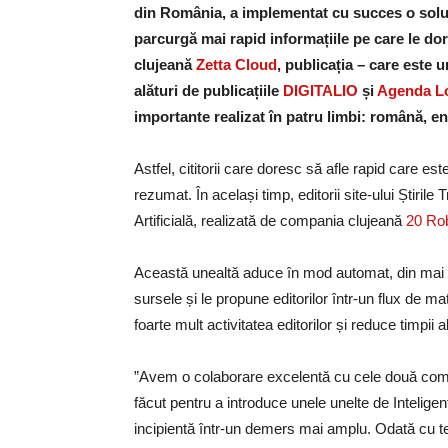
din România, a implementat cu succes o soluție
parcurgă mai rapid informațiile pe care le d
clujeană
Zetta Cloud
, publicația – care este 
alături de publicațiile
DIGITALIO
și
Agenda L
importante realizat în patru limbi: română, e
Astfel, cititorii care doresc să afle rapid care es
rezumat. În același timp, editorii site-ului Știrile
Artificială, realizată de compania clujeană
20 Ro
Această unealtă aduce în mod automat, din mai mu
sursele și le propune editorilor într-un flux de ma
foarte mult activitatea editorilor și reduce timpii 
”Avem o colaborare excelentă cu cele două compa
făcut pentru a introduce unele unelte de Inteligenț
incipientă într-un demers mai amplu. Odată cu te