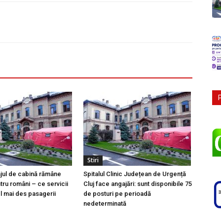
Stiri
ajul de cabină rămâne
Spitalul Clinic Județean de Urgență
tru români – ce servicii
Cluj face angajări: sunt disponibile 75
l mai des pasagerii
de posturi pe perioadă
nedeterminată