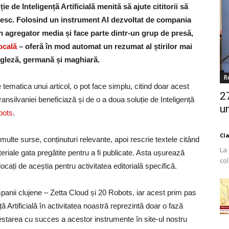
 de Inteligență Artificială menită să ajute cititorii să
oresc. Folosind un instrument AI dezvoltat de compania
un agregator media și face parte dintr-un grup de presă,
ocală
– oferă în mod automat un rezumat al știrilor mai
ngleză, germană și maghiară.
R
te tematica unui articol, o pot face simplu, citind doar acest
2
 Transilvaniei beneficiază și de o a doua soluție de Inteligență
un
bots
.
Cl
lte surse, conținuturi relevante, apoi rescrie textele citând
La
teriale gata pregătite pentru a fi publicate. Asta ușurează
co
alocați de aceștia pentru activitatea editorială specifică.
Est
nii clujene – Zetta Cloud și 20 Robots, iar acest prim pas
ă Artificială în activitatea noastră reprezintă doar o fază
starea cu succes a acestor instrumente în site-ul nostru