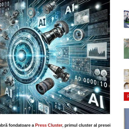
bră fondatoare a
Press Cluster
, primul cluster al presei