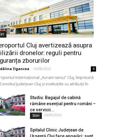
iri
eroportul Cluj avertizează asupra
ilizării dronelor: reguli pentru
iguranța zborurilor
dălina Țigancea
-
06/08/2026
0
roportul Internațional „Avram Iancu” Cluj, împreună
Consiliul Județean Cluj și instituțiile cu atribuții în
meniu, a lansat o campanie de informare privind
lizarea...
Studiu: Bagajul de cabină
rămâne esențial pentru români –
ce servicii...
06/08/2026
Stiri
Spitalul Clinic Județean de
Urgență Cluj face angajări: sunt