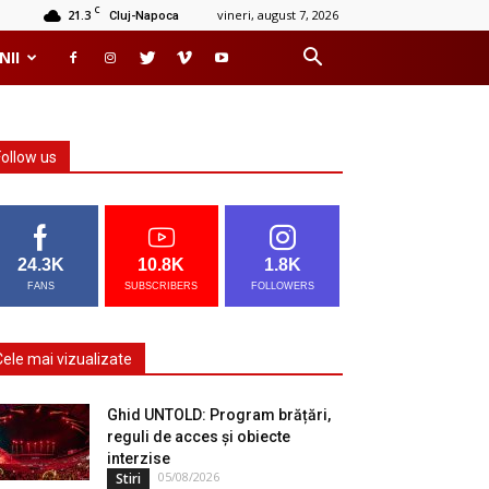
C
21.3
vineri, august 7, 2026
Cluj-Napoca
NII
Follow us
24.3K
10.8K
1.8K
FANS
SUBSCRIBERS
FOLLOWERS
Cele mai vizualizate
Ghid UNTOLD: Program brățări,
reguli de acces și obiecte
interzise
05/08/2026
Stiri