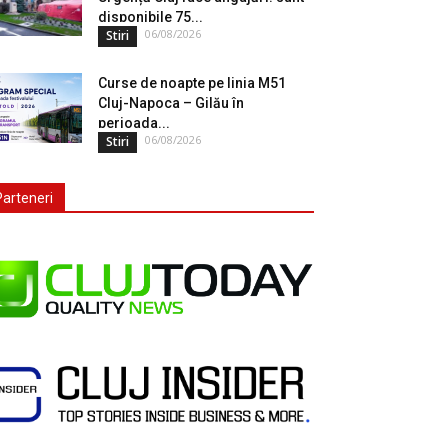
disponibile 75...
06/08/2026
Stiri
Curse de noapte pe linia M51
Cluj-Napoca – Gilău în
perioada...
06/08/2026
Stiri
Parteneri