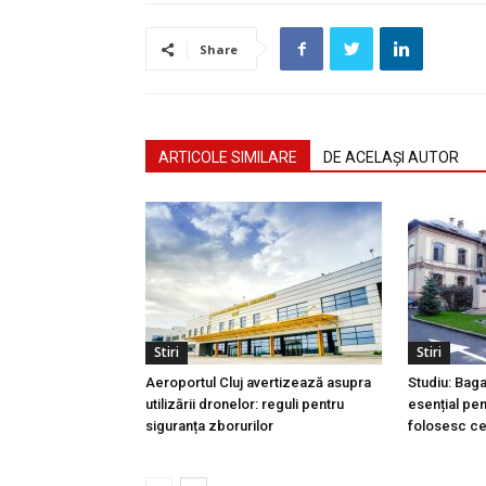
Share
ARTICOLE SIMILARE
DE ACELAȘI AUTOR
Stiri
Stiri
Aeroportul Cluj avertizează asupra
Studiu: Bag
utilizării dronelor: reguli pentru
esențial pen
siguranța zborurilor
folosesc ce