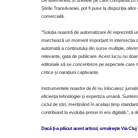
De asemenea, și uneltele pe care compania 20 R
Știrile Transilvaniei, pot fi puse la dispoziția alto
comercială.
”Soluția noastră de automatizare AI reprezintă un s
marchează un moment important în intersecția din
automată a conținutului din surse multiple, oferim e
relevante, gata de publicare. Acest lucru nu doa
editoriale să se concentreze pe aspectele care n
critice și narațiuni captivante.
Instrumentele noastre de AI nu înlocuiesc jurnaliș
eficiența tehnologiei și expertiza umană. Sunt
ciclul de știri, menținând în același timp standard
contribuind la evoluția presei în era digitală.”, 
Dacă ţi-a plăcut acest articol, urmăreşte Via Clu