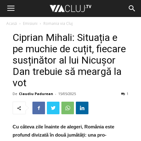
Acasă
Emisiuni
Romania via Cluj
Ciprian Mihali: Situația e
pe muchie de cuțit, fiecare
susținător al lui Nicușor
Dan trebuie să meargă la
vot
De
Claudiu Padurean
-
15/05/2025
1
Cu câteva zile înainte de alegeri, România este
profund divizată în două jumătăți: una pro-