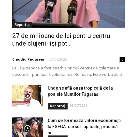
Reportaj
27 de milioane de lei pentru centrul
unde clujenii își pot...
Claudiu Padurean
-
21/07/2026
0
La Cluj-Napoca a fost deschis primul centru de colectare a
deșeurilor prin aport voluntar din România. Este vorba de o
investiție cofinanțată de Uniunea...
Unde se află oaza tropicală de la
poalele Munților Făgăraș
09/07/2026
Reportaj
Cum se formează viitorii economiști
la FSEGA: cursuri aplicate, practică
și...