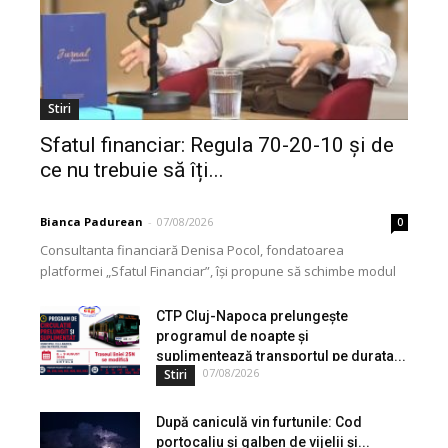
Stiri
Sfatul financiar: Regula 70-20-10 și de
ce nu trebuie să îți...
Bianca Padurean
-
07/08/2026
0
Consultanta financiară Denisa Pocol, fondatoarea
platformei „Sfatul Financiar”, își propune să schimbe modul
în care populația își gestionează veniturile. Cu o experiență
de peste...
CTP Cluj-Napoca prelungește
programul de noapte și
suplimentează transportul pe durata...
07/08/2026
Stiri
După caniculă vin furtunile: Cod
portocaliu și galben de vijelii și...