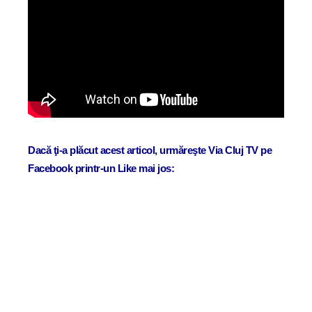
Dacă ţi-a plăcut acest articol, urmăreşte Via Cluj TV pe
Facebook printr-un Like mai jos: