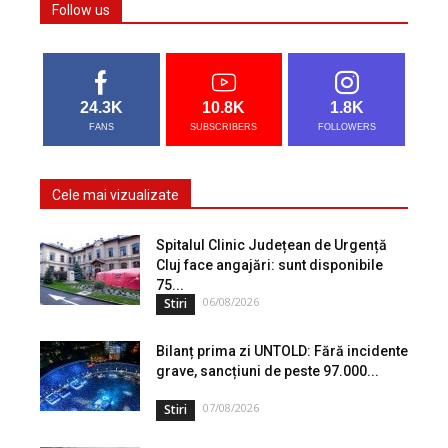
Follow us
24.3K
10.8K
1.8K
FANS
SUBSCRIBERS
FOLLOWERS
Cele mai vizualizate
Spitalul Clinic Județean de Urgență
Cluj face angajări: sunt disponibile
75...
06/08/2026
Stiri
Bilanț prima zi UNTOLD: Fără incidente
grave, sancțiuni de peste 97.000...
07/08/2026
Stiri