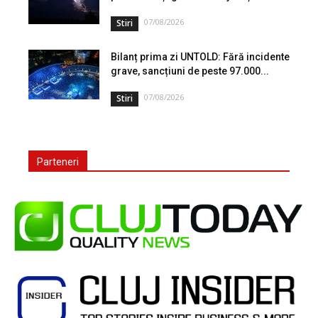
07/08/2026
Stiri
Bilanț prima zi UNTOLD: Fără incidente
grave, sancțiuni de peste 97.000...
07/08/2026
Stiri
Parteneri