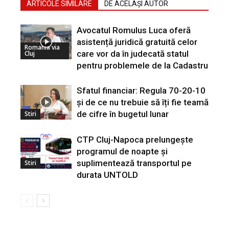
ARTICOLE SIMILARE
DE ACELAȘI AUTOR
Avocatul Romulus Luca oferă
asistență juridică gratuită celor
Romania via
care vor da în judecată statul
Cluj
pentru problemele de la Cadastru
Sfatul financiar: Regula 70-20-10
și de ce nu trebuie să îți fie teamă
de cifre în bugetul lunar
Stiri
CTP Cluj-Napoca prelungește
programul de noapte și
suplimentează transportul pe
Stiri
durata UNTOLD