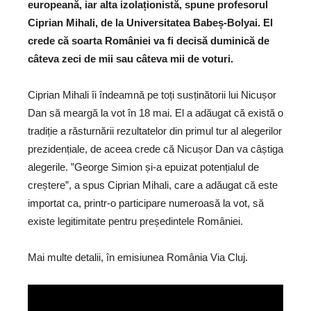
europeană, iar alta izolaționistă, spune profesorul
Ciprian Mihali, de la Universitatea Babeș-Bolyai. El
crede că soarta României va fi decisă duminică de
câteva zeci de mii sau câteva mii de voturi.
Ciprian Mihali îi îndeamnă pe toți susținătorii lui Nicușor
Dan să meargă la vot în 18 mai. El a adăugat că există o
tradiție a răsturnării rezultatelor din primul tur al alegerilor
prezidențiale, de aceea crede că Nicușor Dan va câștiga
alegerile. ”George Simion și-a epuizat potențialul de
creștere”, a spus Ciprian Mihali, care a adăugat că este
importat ca, printr-o participare numeroasă la vot, să
existe legitimitate pentru președintele României.
Mai multe detalii, în emisiunea România Via Cluj.