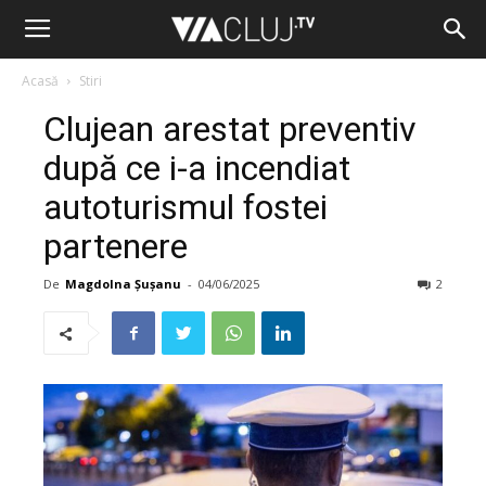
Acasă
Stiri
Clujean arestat preventiv
după ce i-a incendiat
autoturismul fostei
partenere
De
Magdolna Șușanu
-
04/06/2025
2