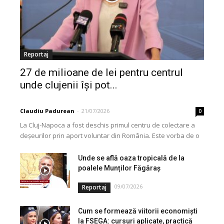
Reportaj
27 de milioane de lei pentru centrul
unde clujenii își pot...
Claudiu Padurean
-
21/07/2026
0
La Cluj-Napoca a fost deschis primul centru de colectare a
deșeurilor prin aport voluntar din România. Este vorba de o
investiție cofinanțată de Uniunea...
Unde se află oaza tropicală de la
poalele Munților Făgăraș
09/07/2026
Reportaj
Cum se formează viitorii economiști
la FSEGA: cursuri aplicate, practică