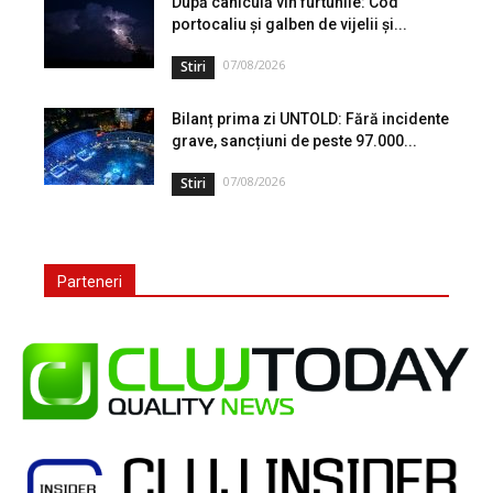
După caniculă vin furtunile: Cod
portocaliu și galben de vijelii și...
07/08/2026
Stiri
Bilanț prima zi UNTOLD: Fără incidente
grave, sancțiuni de peste 97.000...
07/08/2026
Stiri
Parteneri