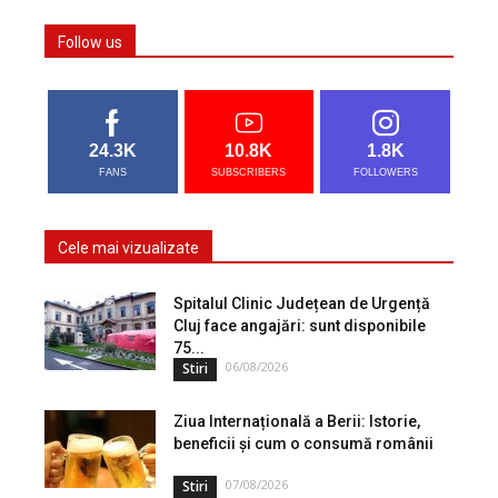
Follow us
24.3K
10.8K
1.8K
FANS
SUBSCRIBERS
FOLLOWERS
Cele mai vizualizate
Spitalul Clinic Județean de Urgență
Cluj face angajări: sunt disponibile
75...
06/08/2026
Stiri
Ziua Internațională a Berii: Istorie,
beneficii și cum o consumă românii
07/08/2026
Stiri