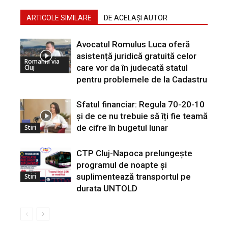
ARTICOLE SIMILARE
DE ACELAȘI AUTOR
Avocatul Romulus Luca oferă
asistență juridică gratuită celor
Romania via
care vor da în judecată statul
Cluj
pentru problemele de la Cadastru
Sfatul financiar: Regula 70-20-10
și de ce nu trebuie să îți fie teamă
de cifre în bugetul lunar
Stiri
CTP Cluj-Napoca prelungește
programul de noapte și
suplimentează transportul pe
Stiri
durata UNTOLD