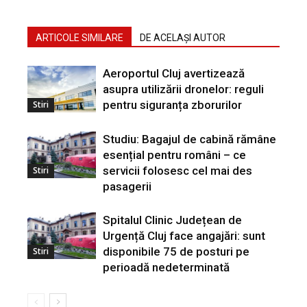
ARTICOLE SIMILARE
DE ACELAȘI AUTOR
Aeroportul Cluj avertizează
asupra utilizării dronelor: reguli
pentru siguranța zborurilor
Stiri
Studiu: Bagajul de cabină rămâne
esențial pentru români – ce
servicii folosesc cel mai des
Stiri
pasagerii
Spitalul Clinic Județean de
Urgență Cluj face angajări: sunt
disponibile 75 de posturi pe
Stiri
perioadă nedeterminată