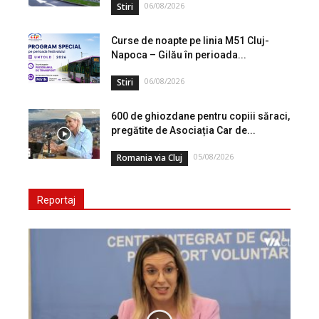
06/08/2026
Stiri
Curse de noapte pe linia M51 Cluj-
Napoca – Gilău în perioada...
06/08/2026
Stiri
600 de ghiozdane pentru copiii săraci,
pregătite de Asociația Car de...
05/08/2026
Romania via Cluj
Reportaj