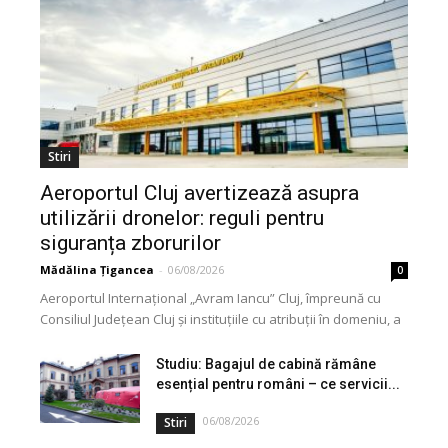
Stiri
Aeroportul Cluj avertizează asupra
utilizării dronelor: reguli pentru
siguranța zborurilor
Mădălina Țigancea
-
06/08/2026
0
Aeroportul Internațional „Avram Iancu” Cluj, împreună cu
Consiliul Județean Cluj și instituțiile cu atribuții în domeniu, a
lansat o campanie de informare privind utilizarea...
Studiu: Bagajul de cabină rămâne
esențial pentru români – ce servicii...
06/08/2026
Stiri