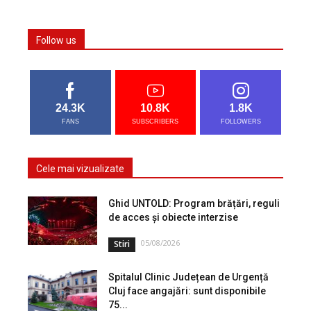
Follow us
24.3K
10.8K
1.8K
FANS
SUBSCRIBERS
FOLLOWERS
Cele mai vizualizate
Ghid UNTOLD: Program brățări, reguli
de acces și obiecte interzise
05/08/2026
Stiri
Spitalul Clinic Județean de Urgență
Cluj face angajări: sunt disponibile
75...