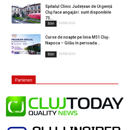
Spitalul Clinic Județean de Urgență
Cluj face angajări: sunt disponibile
75...
06/08/2026
Stiri
Curse de noapte pe linia M51 Cluj-
Napoca – Gilău în perioada...
06/08/2026
Stiri
Parteneri