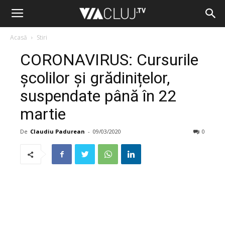
Acasă
Stiri
CORONAVIRUS: Cursurile
școlilor și grădinițelor,
suspendate până în 22
martie
De
Claudiu Padurean
-
09/03/2020
0