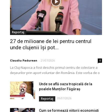
Reportaj
27 de milioane de lei pentru centrul
unde clujenii își pot...
Claudiu Padurean
-
21/07/2026
0
La Cluj-Napoca a fost deschis primul centru de colectare a
deșeurilor prin aport voluntar din România. Este vorba de o
investiție cofinanțată de Uniunea...
Unde se află oaza tropicală de la
poalele Munților Făgăraș
09/07/2026
Reportaj
Cum se formează viitorii economiști