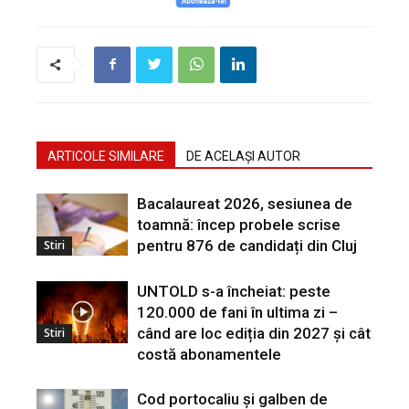
ARTICOLE SIMILARE
DE ACELAȘI AUTOR
Bacalaureat 2026, sesiunea de
toamnă: încep probele scrise
pentru 876 de candidați din Cluj
Stiri
UNTOLD s-a încheiat: peste
120.000 de fani în ultima zi –
când are loc ediția din 2027 și cât
Stiri
costă abonamentele
Cod portocaliu și galben de