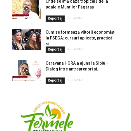
Unde se află oaza tropicală de la
poalele Munților Făgăraș
09/07/2026
Reportaj
Cum se formează viitorii economiști
la FSEGA: cursuri aplicate, practică
și...
09/07/2026
Reportaj
Caravana HORA a ajuns la Sibiu –
Dialog între antreprenori și...
30/06/2026
Reportaj