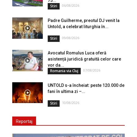
75...
06/08/2026
Stiri
Padre Guilherme, preotul DJ venit la
Untold, a celebrat liturghia în...
09/08/2026
Stiri
Avocatul Romulus Luca oferă
asistență juridică gratuită celor care
vor da...
07/08/2026
Romania via Cluj
UNTOLD s-a încheiat: peste 120.000 de
fani în ultima zi –...
10/08/2026
Stiri
Reportaj