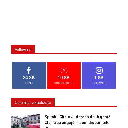
Follow us
24.3K
10.8K
1.8K
FANS
SUBSCRIBERS
FOLLOWERS
Cele mai vizualizate
Spitalul Clinic Județean de Urgență
Cluj face angajări: sunt disponibile