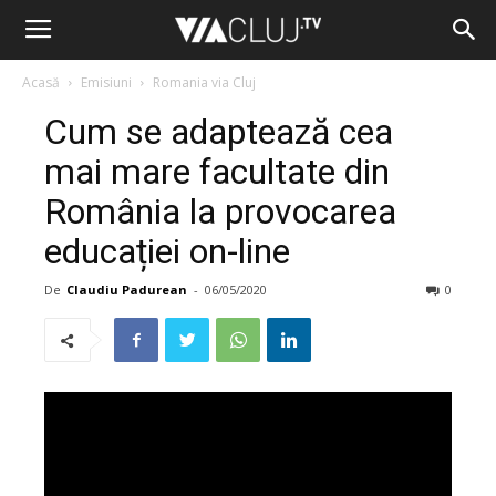
Acasă
Emisiuni
Romania via Cluj
Cum se adaptează cea
mai mare facultate din
România la provocarea
educației on-line
De
Claudiu Padurean
-
06/05/2020
0