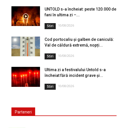
perioada 10 – 13 august. În județul...
UNTOLD s-a încheiat: peste 120.000 de
fani în ultima zi –...
10/08/2026
Stiri
Cod portocaliu și galben de caniculă:
Val de căldură extremă, nopți...
10/08/2026
Stiri
Ultima zi a festivalului Untold s-a
încheiat fără incident grave și...
10/08/2026
Stiri
Parteneri