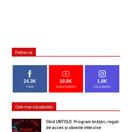
Follow us
24.3K
10.8K
1.8K
FANS
SUBSCRIBERS
FOLLOWERS
Cele mai vizualizate
Ghid UNTOLD: Program brățări, reguli
de acces și obiecte interzise