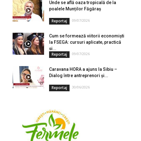
Unde se află oaza tropicală de la
poalele Munților Făgăraș
09/07/2026
Reportaj
Cum se formează viitorii economiști
la FSEGA: cursuri aplicate, practică
și...
09/07/2026
Reportaj
Caravana HORA a ajuns la Sibiu –
Dialog între antreprenori și...
30/06/2026
Reportaj