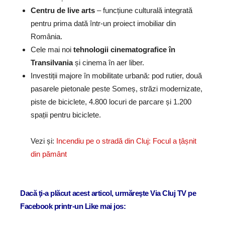
Centru de live arts
– funcțiune culturală integrată
pentru prima dată într-un proiect imobiliar din
România.
Cele mai noi
tehnologii cinematografice în
Transilvania
și cinema în aer liber.
Investiții majore în mobilitate urbană: pod rutier, două
pasarele pietonale peste Someș, străzi modernizate,
piste de biciclete, 4.800 locuri de parcare și 1.200
spații pentru biciclete.
Vezi și:
Incendiu pe o stradă din Cluj: Focul a țâșnit
din pământ
Dacă ţi-a plăcut acest articol, urmăreşte Via Cluj TV pe
Facebook printr-un Like mai jos: