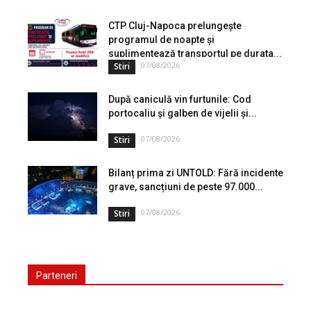
în care populația își gestionează veniturile. Cu o experiență
de peste...
CTP Cluj-Napoca prelungește
programul de noapte și
suplimentează transportul pe durata...
07/08/2026
Stiri
După caniculă vin furtunile: Cod
portocaliu și galben de vijelii și...
07/08/2026
Stiri
Bilanț prima zi UNTOLD: Fără incidente
grave, sancțiuni de peste 97.000...
07/08/2026
Stiri
Parteneri