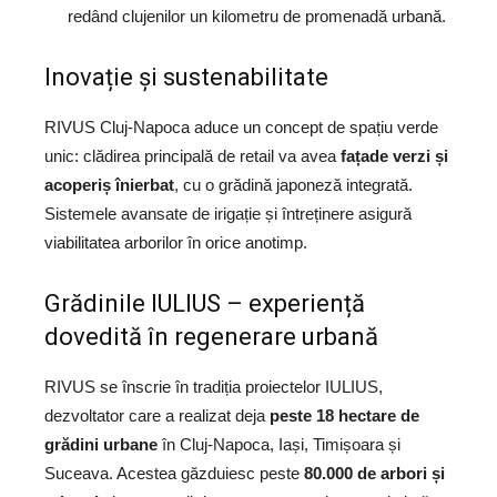
redând clujenilor un kilometru de promenadă urbană.
Inovație și sustenabilitate
RIVUS Cluj-Napoca aduce un concept de spațiu verde
unic: clădirea principală de retail va avea
fațade verzi și
acoperiș înierbat
, cu o grădină japoneză integrată.
Sistemele avansate de irigație și întreținere asigură
viabilitatea arborilor în orice anotimp.
Grădinile IULIUS – experiență
dovedită în regenerare urbană
RIVUS se înscrie în tradiția proiectelor IULIUS,
dezvoltator care a realizat deja
peste 18 hectare de
grădini urbane
în Cluj-Napoca, Iași, Timișoara și
Suceava. Acestea găzduiesc peste
80.000 de arbori și