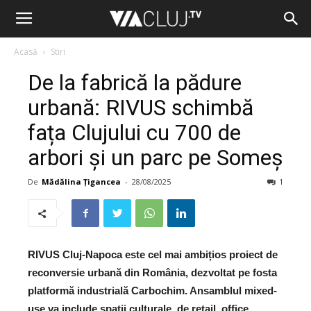
Acasă
Stiri
De la fabrică la pădure
urbană: RIVUS schimbă
fața Clujului cu 700 de
arbori și un parc pe Someș
De
Mădălina Țigancea
-
28/08/2025
1
RIVUS Cluj-Napoca este cel mai ambițios proiect de
reconversie urbană din România, dezvoltat pe fosta
platformă industrială Carbochim. Ansamblul mixed-
use va include spații culturale, de retail, office,