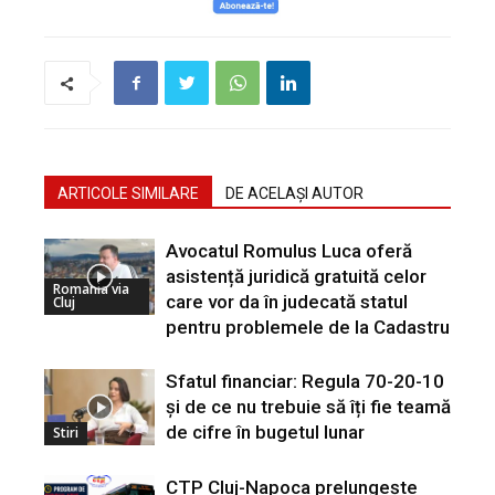
ARTICOLE SIMILARE
DE ACELAȘI AUTOR
Avocatul Romulus Luca oferă
asistență juridică gratuită celor
Romania via
care vor da în judecată statul
Cluj
pentru problemele de la Cadastru
Sfatul financiar: Regula 70-20-10
și de ce nu trebuie să îți fie teamă
de cifre în bugetul lunar
Stiri
CTP Cluj-Napoca prelungește