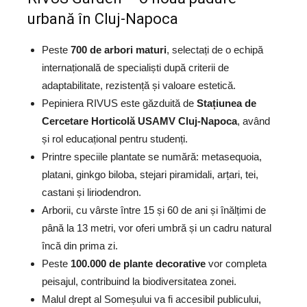
urbană în Cluj-Napoca
Peste
700 de arbori maturi
, selectați de o echipă
internațională de specialiști după criterii de
adaptabilitate, rezistență și valoare estetică.
Pepiniera RIVUS este găzduită de
Stațiunea de
Cercetare Horticolă USAMV Cluj-Napoca
, având
și rol educațional pentru studenți.
Printre speciile plantate se numără: metasequoia,
platani, ginkgo biloba, stejari piramidali, arțari, tei,
castani și liriodendron.
Arborii, cu vârste între 15 și 60 de ani și înălțimi de
până la 13 metri, vor oferi umbră și un cadru natural
încă din prima zi.
Peste
100.000 de plante decorative
vor completa
peisajul, contribuind la biodiversitatea zonei.
Malul drept al Someșului va fi accesibil publicului,