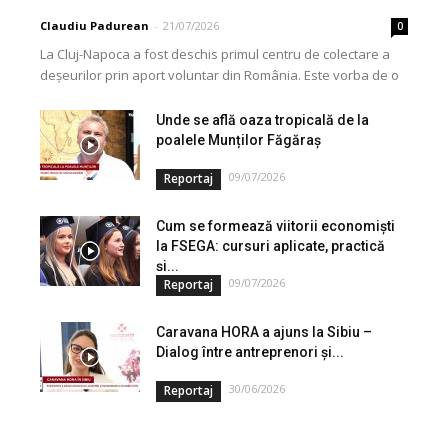
Claudiu Padurean
-
21/07/2026
0
La Cluj-Napoca a fost deschis primul centru de colectare a
deșeurilor prin aport voluntar din România. Este vorba de o
investiție cofinanțată de Uniunea...
Unde se află oaza tropicală de la
poalele Munților Făgăraș
09/07/2026
Reportaj
Cum se formează viitorii economiști
la FSEGA: cursuri aplicate, practică
și...
09/07/2026
Reportaj
Caravana HORA a ajuns la Sibiu –
Dialog între antreprenori și...
30/06/2026
Reportaj