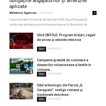
obligațiile angajatorilor și amenzile
aplicate
Mădălina Țigancea
-
05/08/2026
0
Inspectoratul Teritorial de Muncă (ITM) Cluj efectuează
controale tematice privind respectarea Ordonanței de
Urgență nr. 99/2000. Acțiunea vizează modul în care
angajatorii aplică măsurile...
Ghid UNTOLD: Program brățări, reguli
de acces și obiecte interzise
05/08/2026
Stiri
Campanie gratuită de colectare a
deșeurilor voluminoase și textile în
comuna...
05/08/2026
Stiri
Situl arheologic din Parcul „IL
Caragiale”: vestigii romane și
medievale deschise...
05/08/2026
Stiri