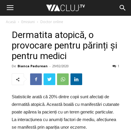
Acasă
Emisiuni
Doctor online
Dermatita atopică, o
provocare pentru părinți și
pentru medici
De
Bianca Padurean
-
29/02/2020
1
Statisticile arată că 20% dintre copii sunt afectați de
dermatită atopică. Această boală cu manifestări cutanate
poate apărea la pacienți cu un teren genetic particular.
La interacțiunea cu anumiți factori de mediu, afecțiunea
se manifestă prin apariția unor eczeme.