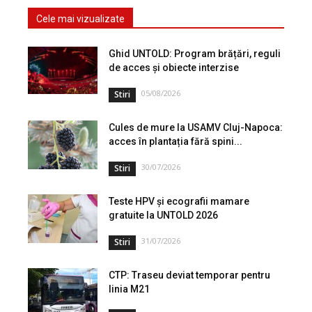
Cele mai vizualizate
Ghid UNTOLD: Program brățări, reguli
de acces și obiecte interzise
05/08/2026
Stiri
Cules de mure la USAMV Cluj-Napoca:
acces în plantația fără spini...
30/07/2026
Stiri
Teste HPV și ecografii mamare
gratuite la UNTOLD 2026
31/07/2026
Stiri
CTP: Traseu deviat temporar pentru
linia M21