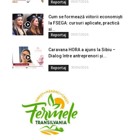
09/07/2026
Reportaj
Cum se formează viitorii economiști
la FSEGA: cursuri aplicate, practică
și...
09/07/2026
Reportaj
Caravana HORA a ajuns la Sibiu –
Dialog între antreprenori și...
30/06/2026
Reportaj