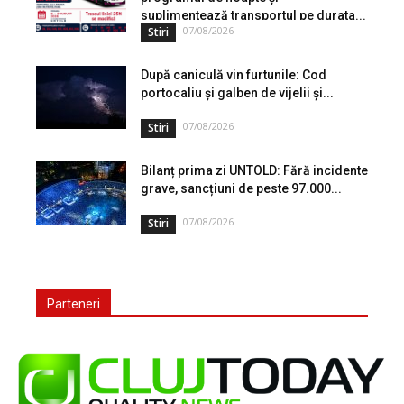
suplimentează transportul pe durata...
07/08/2026
Stiri
După caniculă vin furtunile: Cod
portocaliu și galben de vijelii și...
07/08/2026
Stiri
Bilanț prima zi UNTOLD: Fără incidente
grave, sancțiuni de peste 97.000...
07/08/2026
Stiri
Parteneri