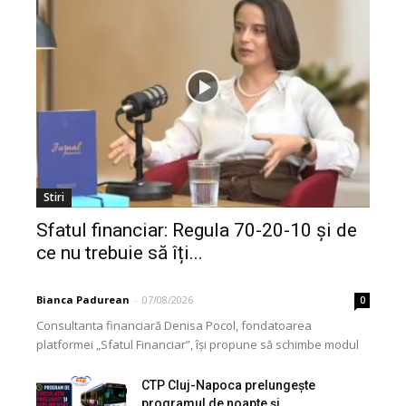
Stiri
Sfatul financiar: Regula 70-20-10 și de
ce nu trebuie să îți...
Bianca Padurean
-
07/08/2026
0
Consultanta financiară Denisa Pocol, fondatoarea
platformei „Sfatul Financiar”, își propune să schimbe modul
în care populația își gestionează veniturile. Cu o experiență
de peste...
CTP Cluj-Napoca prelungește
programul de noapte și