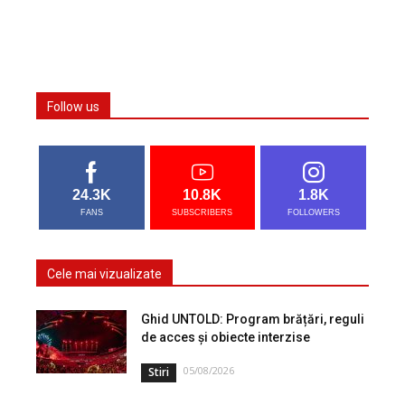
Follow us
24.3K
10.8K
1.8K
FANS
SUBSCRIBERS
FOLLOWERS
Cele mai vizualizate
Ghid UNTOLD: Program brățări, reguli
de acces și obiecte interzise
05/08/2026
Stiri