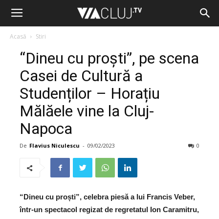
Acasă
Stiri
“Dineu cu proști”, pe scena
Casei de Cultură a
Studenților – Horațiu
Mălăele vine la Cluj-
Napoca
De
Flavius Niculescu
-
09/02/2023
0
“Dineu cu proști”, celebra piesă a lui Francis Veber,
într-un spectacol regizat de regretatul Ion Caramitru,