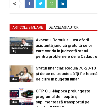
ARTICOLE SIMILARE
DE ACELAȘI AUTOR
Avocatul Romulus Luca oferă
asistență juridică gratuită celor
Romania via
care vor da în judecată statul
Cluj
pentru problemele de la Cadastru
Sfatul financiar: Regula 70-20-10
și de ce nu trebuie să îți fie teamă
de cifre în bugetul lunar
Stiri
CTP Cluj-Napoca prelungește
programul de noapte și
suplimentează transportul pe
Stiri