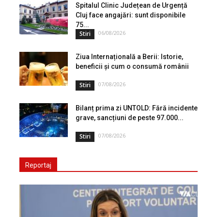
Spitalul Clinic Județean de Urgență
Cluj face angajări: sunt disponibile
75...
06/08/2026
Stiri
Ziua Internațională a Berii: Istorie,
beneficii și cum o consumă românii
07/08/2026
Stiri
Bilanț prima zi UNTOLD: Fără incidente
grave, sancțiuni de peste 97.000...
07/08/2026
Stiri
Reportaj