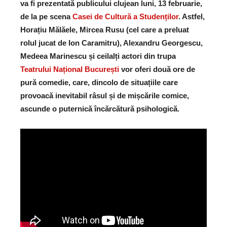
va fi prezentată publicului clujean luni, 13 februarie,
de la pe scena
Casei de Cultură a Studenților
. Astfel,
Horațiu Mălăele, Mircea Rusu (cel care a preluat
rolul jucat de Ion Caramitru), Alexandru Georgescu,
Medeea Marinescu și ceilalți actori din trupa
Teatrului Național București
vor oferi două ore de
pură comedie, care, dincolo de situațiile care
provoacă inevitabil râsul și de mișcările comice,
ascunde o puternică încărcătură psihologică.