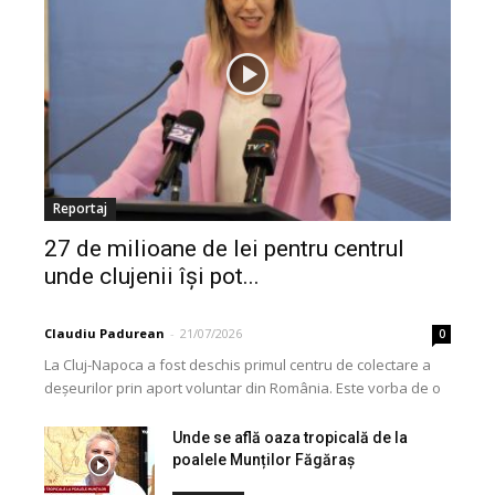
Reportaj
27 de milioane de lei pentru centrul
unde clujenii își pot...
Claudiu Padurean
-
21/07/2026
0
La Cluj-Napoca a fost deschis primul centru de colectare a
deșeurilor prin aport voluntar din România. Este vorba de o
investiție cofinanțată de Uniunea...
Unde se află oaza tropicală de la
poalele Munților Făgăraș