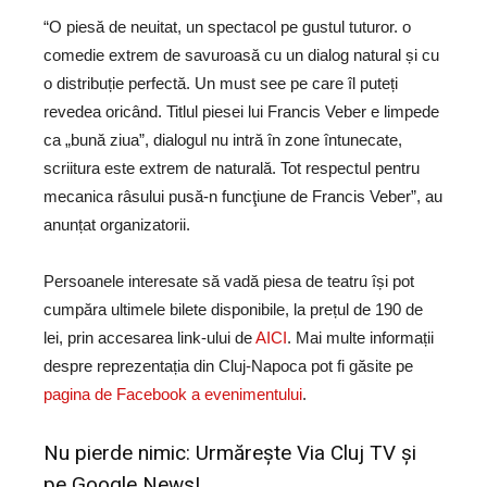
“O piesă de neuitat, un spectacol pe gustul tuturor. o
comedie extrem de savuroasă cu un dialog natural și cu
o distribuție perfectă. Un must see pe care îl puteți
revedea oricând. Titlul piesei lui Francis Veber e limpede
ca „bună ziua”, dialogul nu intră în zone întunecate,
scriitura este extrem de naturală. Tot respectul pentru
mecanica râsului pusă-n funcţiune de Francis Veber”, au
anunțat organizatorii.
Persoanele interesate să vadă piesa de teatru își pot
cumpăra ultimele bilete disponibile, la prețul de 190 de
lei, prin accesarea link-ului de
AICI
. Mai multe informații
despre reprezentația din Cluj-Napoca pot fi găsite pe
pagina de Facebook a evenimentului
.
Nu pierde nimic: Urmărește
Via Cluj TV
și
pe
Google News!