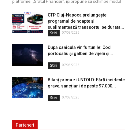
platformei „Sfatul Financiar”, își propune să schimbe modul
în care populația își gestionează veniturile. Cu o experiență
de peste...
CTP Cluj-Napoca prelungește
programul de noapte și
suplimentează transportul pe durata...
07/08/2026
Stiri
După caniculă vin furtunile: Cod
portocaliu și galben de vijelii și...
07/08/2026
Stiri
Bilanț prima zi UNTOLD: Fără incidente
grave, sancțiuni de peste 97.000...
07/08/2026
Stiri
Parteneri