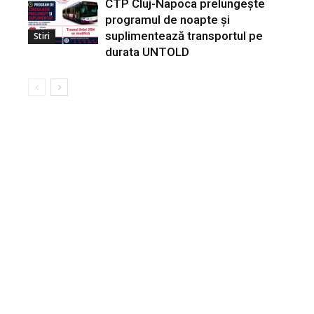
CTP Cluj-Napoca prelungește
programul de noapte și
suplimentează transportul pe
Stiri
durata UNTOLD