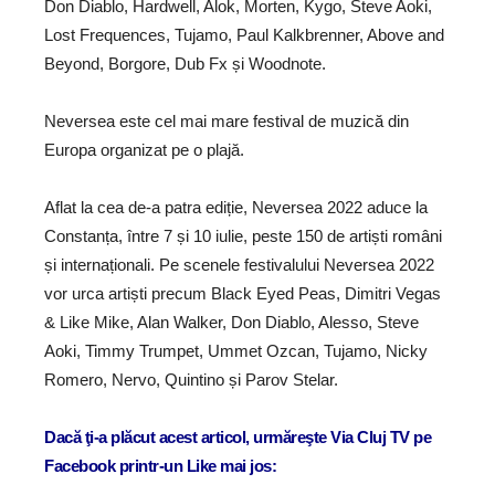
Don Diablo, Hardwell, Alok, Morten, Kygo, Steve Aoki,
Lost Frequences, Tujamo, Paul Kalkbrenner, Above and
Beyond, Borgore, Dub Fx și Woodnote.
Neversea este cel mai mare festival de muzică din
Europa organizat pe o plajă.
Aflat la cea de-a patra ediție, Neversea 2022 aduce la
Constanța, între 7 și 10 iulie, peste 150 de artiști români
și internaționali. Pe scenele festivalului Neversea 2022
vor urca artiști precum Black Eyed Peas, Dimitri Vegas
& Like Mike, Alan Walker, Don Diablo, Alesso, Steve
Aoki, Timmy Trumpet, Ummet Ozcan, Tujamo, Nicky
Romero, Nervo, Quintino și Parov Stelar.
Dacă ţi-a plăcut acest articol, urmăreşte Via Cluj TV pe
Facebook printr-un Like mai jos: