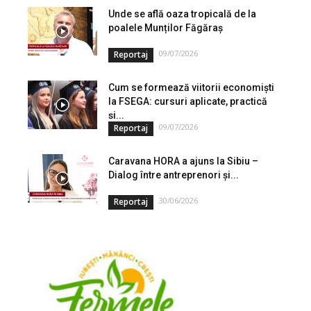
Unde se află oaza tropicală de la
poalele Munților Făgăraș
09/07/2026
Reportaj
Cum se formează viitorii economiști
la FSEGA: cursuri aplicate, practică
și...
09/07/2026
Reportaj
Caravana HORA a ajuns la Sibiu –
Dialog între antreprenori și...
30/06/2026
Reportaj