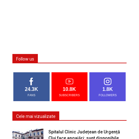
Follow us
24.3K
10.8K
1.8K
FANS
SUBSCRIBERS
FOLLOWERS
Cele mai vizualizate
Spitalul Clinic Județean de Urgență
Cluj face angajări: sunt disponibile