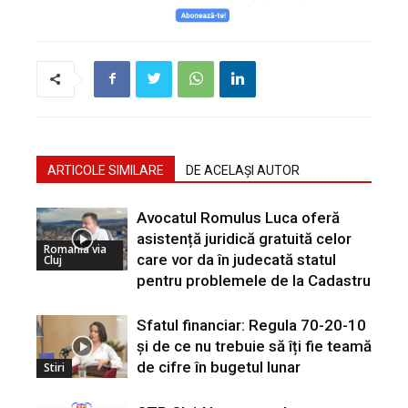
ARTICOLE SIMILARE
DE ACELAȘI AUTOR
Avocatul Romulus Luca oferă
asistență juridică gratuită celor
Romania via
care vor da în judecată statul
Cluj
pentru problemele de la Cadastru
Sfatul financiar: Regula 70-20-10
și de ce nu trebuie să îți fie teamă
de cifre în bugetul lunar
Stiri