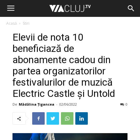
Acasă
Stiri
Elevii de nota 10
beneficiază de
abonamente cadou din
partea organizatorilor
festivalurilor de muzică
Electric Castle și Untold
De
Mădălina Țigancea
-
02/06/2022
0