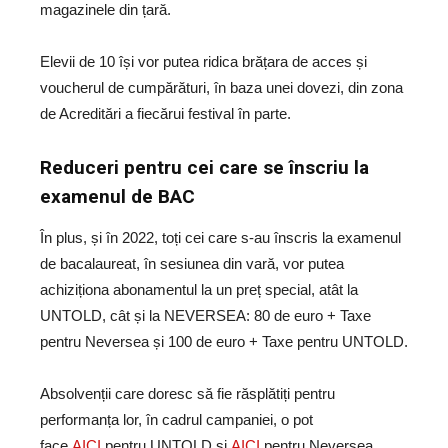
magazinele din țară.
Elevii de 10 își vor putea ridica brățara de acces și
voucherul de cumpărături, în baza unei dovezi, din zona
de Acreditări a fiecărui festival în parte.
Reduceri pentru cei care se înscriu la
examenul de BAC
În plus, și în 2022, toți cei care s-au înscris la examenul
de bacalaureat, în sesiunea din vară, vor putea
achiziționa abonamentul la un preț special, atât la
UNTOLD, cât și la NEVERSEA: 80 de euro + Taxe
pentru Neversea și 100 de euro + Taxe pentru UNTOLD.
Absolvenții care doresc să fie răsplătiți pentru
performanța lor, în cadrul campaniei, o pot
face
AICI
pentru UNTOLD și
AICI
pentru Neversea.