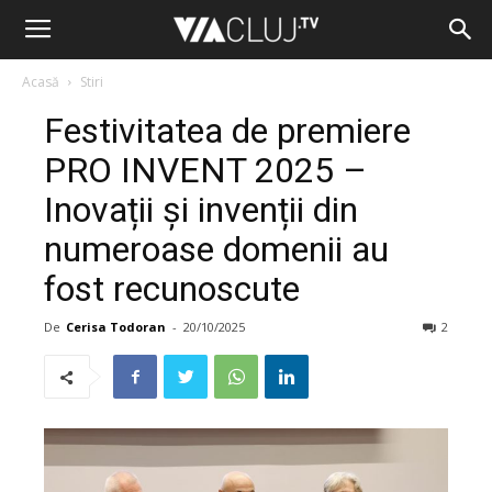
Acasă
Stiri
Festivitatea de premiere
PRO INVENT 2025 –
Inovații și invenții din
numeroase domenii au
fost recunoscute
De
Cerisa Todoran
-
20/10/2025
2