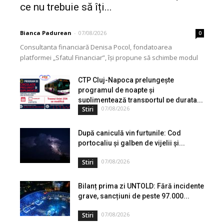
ce nu trebuie să îți...
Bianca Padurean
-
07/08/2026
0
Consultanta financiară Denisa Pocol, fondatoarea
platformei „Sfatul Financiar”, își propune să schimbe modul
în care populația își gestionează veniturile. Cu o experiență
de peste...
CTP Cluj-Napoca prelungește
programul de noapte și
suplimentează transportul pe durata...
07/08/2026
Stiri
După caniculă vin furtunile: Cod
portocaliu și galben de vijelii și...
07/08/2026
Stiri
Bilanț prima zi UNTOLD: Fără incidente
grave, sancțiuni de peste 97.000...
07/08/2026
Stiri