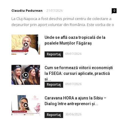
Claudiu Padurean
-
21/07/2026
0
La Cluj-Napoca a fost deschis primul centru de colectare a
deșeurilor prin aport voluntar din România. Este vorba de o
investiție cofinanțată de Uniunea...
Unde se află oaza tropicală de la
poalele Munților Făgăraș
09/07/2026
Reportaj
Cum se formează viitorii economiști
la FSEGA: cursuri aplicate, practică
și...
09/07/2026
Reportaj
Caravana HORA a ajuns la Sibiu –
Dialog între antreprenori și...
30/06/2026
Reportaj