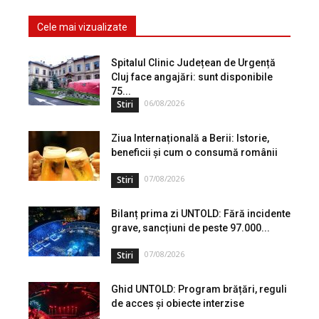
Cele mai vizualizate
Spitalul Clinic Județean de Urgență
Cluj face angajări: sunt disponibile
75...
06/08/2026
Stiri
Ziua Internațională a Berii: Istorie,
beneficii și cum o consumă românii
07/08/2026
Stiri
Bilanț prima zi UNTOLD: Fără incidente
grave, sancțiuni de peste 97.000...
07/08/2026
Stiri
Ghid UNTOLD: Program brățări, reguli
de acces și obiecte interzise