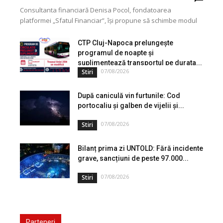
Consultanta financiară Denisa Pocol, fondatoarea
platformei „Sfatul Financiar”, își propune să schimbe modul
în care populația își gestionează veniturile. Cu o experiență
de peste...
CTP Cluj-Napoca prelungește
programul de noapte și
suplimentează transportul pe durata...
07/08/2026
Stiri
După caniculă vin furtunile: Cod
portocaliu și galben de vijelii și...
07/08/2026
Stiri
Bilanț prima zi UNTOLD: Fără incidente
grave, sancțiuni de peste 97.000...
07/08/2026
Stiri
Parteneri