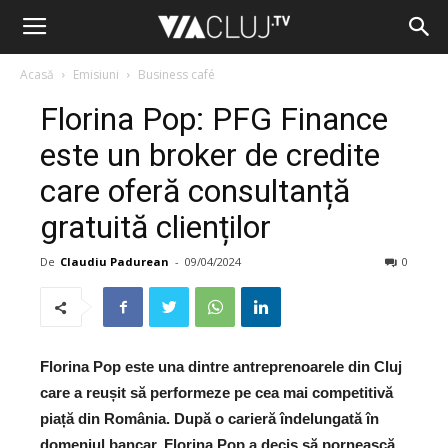
Acasă
Emisiuni
Business café
Florina Pop: PFG Finance
este un broker de credite
care oferă consultanță
gratuită clienților
De
Claudiu Padurean
-
09/04/2024
0
Florina Pop este una dintre antreprenoarele din Cluj
care a reușit să performeze pe cea mai competitivă
piață din România. După o carieră îndelungată în
domeniul bancar, Florina Pop a decis să pornească