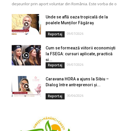
deșeurilor prin aport voluntar din România. Este vorba de o
investiție cofinanțată de Uniunea...
Unde se află oaza tropicală de la
poalele Munților Făgăraș
09/07/2026
Reportaj
Cum se formează viitorii economiști
la FSEGA: cursuri aplicate, practică
și...
09/07/2026
Reportaj
Caravana HORA a ajuns la Sibiu –
Dialog între antreprenori și...
30/06/2026
Reportaj