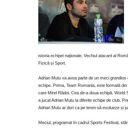
istoria echipei naționale. Vechiul atacant al Român
Fizică și Sport.
Adrian Mutu va avea parte de un meci grandios d
echipe. Prima, Team Romania, este formată din foș
care Mirel Rădoi. Cea de-a doua echipă, World St
a jucat Adrian Mutu la diferite echipe de club. P
Adrian Mutu ar dori ca pe teren să evolueze și jucă
Meciul, programat în cadrul Sports Festival, stâ