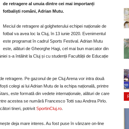
de retragere al unuia dintre cei mai importanți
fotbaliști români, Adrian Mutu.
Meciul de retragere al golgheterului echipei naționale de
fotbal va avea loc la Cluj, în 13 iunie 2020. Evenimentul
este programat în cadrul Sports Festival. Adrian Mutu
este, alături de Gheorghe Hagi, cel mai bun marcator din
iei s-a întâlnit la Cluj și cu studenții Facultății de Educație
e retragere. Pe gazonul de pe Cluj Arena vor intra două
ti colegi ai lui Adrian Mutu de la echipa națională, printre
ars, este formată din vedete internaționale, alături de care
rintre acestea se numără Francesco Totti sau Andrea Pirlo.
tori tineri, potrivit
SportinCluj.ro
.
rnește deja mare interes. Au fost puse în vânzare on-line