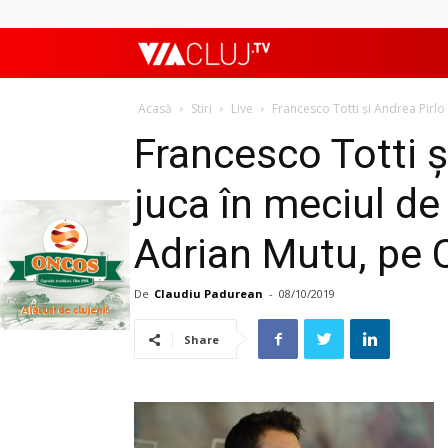
ViaClujTV
Acasă
Stiri
Live
Francesco Totti și Andrea Pirlo 
Francesco Totti ș
juca în meciul de 
Adrian Mutu, pe 
De
Claudiu Padurean
-
08/10/2019
Share