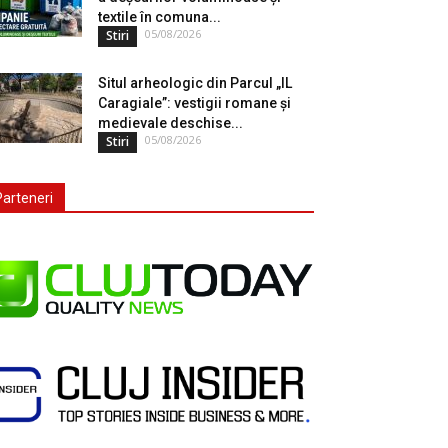
textile în comuna...
05/08/2026
Stiri
Situl arheologic din Parcul „IL
Caragiale”: vestigii romane și
medievale deschise...
05/08/2026
Stiri
Parteneri