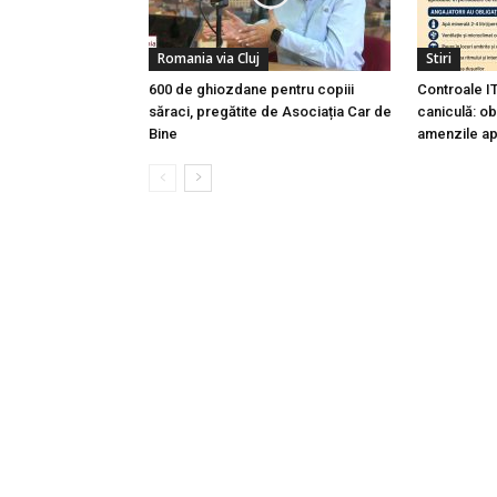
Romania via Cluj
Stiri
600 de ghiozdane pentru copiii
Controale I
săraci, pregătite de Asociația Car de
caniculă: obl
Bine
amenzile ap