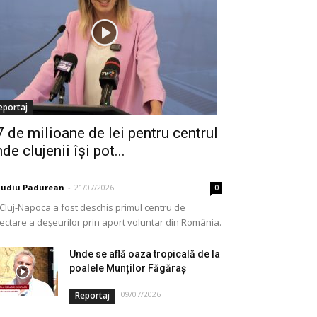
eportaj
7 de milioane de lei pentru centrul
de clujenii își pot...
audiu Padurean
-
21/07/2026
0
 Cluj-Napoca a fost deschis primul centru de
lectare a deșeurilor prin aport voluntar din România.
e vorba de o investiție cofinanțată de Uniunea...
Unde se află oaza tropicală de la
poalele Munților Făgăraș
09/07/2026
Reportaj