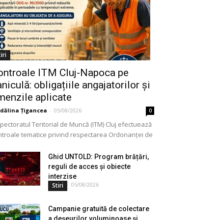
iri
ontroale ITM Cluj-Napoca pe
niculă: obligațiile angajatorilor și
menzile aplicate
dălina Țigancea
-
05/08/2026
0
pectoratul Teritorial de Muncă (ITM) Cluj efectuează
ntroale tematice privind respectarea Ordonanței de
gență nr. 99/2000. Acțiunea vizează modul în care
ajatorii aplică măsurile...
Ghid UNTOLD: Program brățări,
reguli de acces și obiecte
interzise
05/08/2026
Stiri
Campanie gratuită de colectare
a deșeurilor voluminoase și