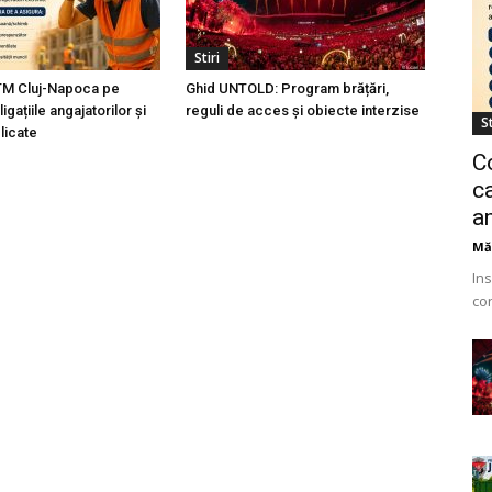
Stiri
TM Cluj-Napoca pe
Ghid UNTOLD: Program brățări,
igațiile angajatorilor și
reguli de acces și obiecte interzise
St
licate
C
ca
a
Mă
Ins
co
Ur
ang