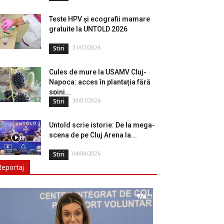
Teste HPV și ecografii mamare
gratuite la UNTOLD 2026
31/07/2026
Stiri
Cules de mure la USAMV Cluj-
Napoca: acces în plantația fără
spini...
30/07/2026
Stiri
Untold scrie istorie: De la mega-
scena de pe Cluj Arena la...
04/08/2026
Stiri
Reportaj