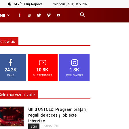
C
34.7
miercuri, august 5, 2026
Cluj-Napoca
NII
Follow us
24.3K
10.8K
1.8K
FANS
SUBSCRIBERS
FOLLOWERS
Cele mai vizualizate
Ghid UNTOLD: Program brățări,
reguli de acces și obiecte
interzise
05/08/2026
Stiri