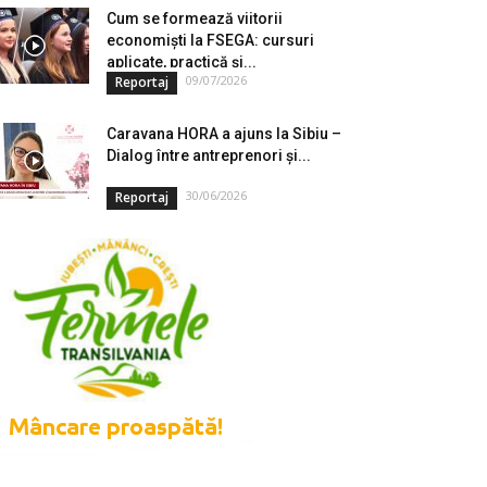
Cum se formează viitorii
economiști la FSEGA: cursuri
aplicate, practică și...
09/07/2026
Reportaj
Caravana HORA a ajuns la Sibiu –
Dialog între antreprenori și...
30/06/2026
Reportaj