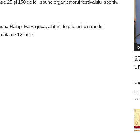
tre 25 și 150 de lei, spune organizatorul festivalului sportiv,
ona Halep. Ea va juca, alături de prieteni din rândul
n data de 12 iunie.
R
2
un
Cl
La
co
Est