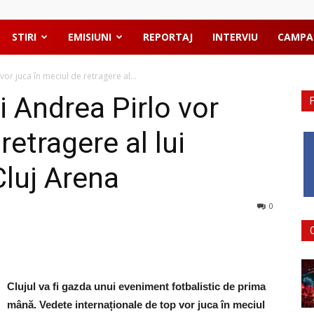
STIRI
EMISIUNI
REPORTAJ
INTERVIU
CAMPA
vor juca în meciul de retragere al...
i Andrea Pirlo vor
retragere al lui
Cluj Arena
0
Clujul va fi gazda unui eveniment fotbalistic de prima
mână. Vedete internaționale de top vor juca în meciul