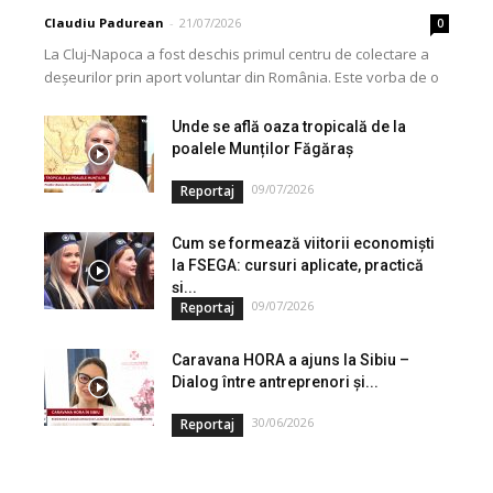
Claudiu Padurean
-
21/07/2026
0
La Cluj-Napoca a fost deschis primul centru de colectare a
deșeurilor prin aport voluntar din România. Este vorba de o
investiție cofinanțată de Uniunea...
Unde se află oaza tropicală de la
poalele Munților Făgăraș
09/07/2026
Reportaj
Cum se formează viitorii economiști
la FSEGA: cursuri aplicate, practică
și...
09/07/2026
Reportaj
Caravana HORA a ajuns la Sibiu –
Dialog între antreprenori și...
30/06/2026
Reportaj