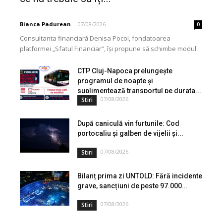
Bianca Padurean
-
07/08/2026
0
Consultanta financiară Denisa Pocol, fondatoarea
platformei „Sfatul Financiar”, își propune să schimbe modul
în care populația își gestionează veniturile. Cu o experiență
de peste...
CTP Cluj-Napoca prelungește
programul de noapte și
suplimentează transportul pe durata...
07/08/2026
Stiri
După caniculă vin furtunile: Cod
portocaliu și galben de vijelii și...
07/08/2026
Stiri
Bilanț prima zi UNTOLD: Fără incidente
grave, sancțiuni de peste 97.000...
07/08/2026
Stiri