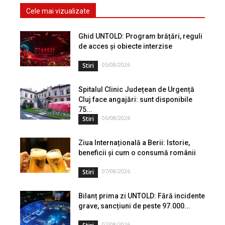
Cele mai vizualizate
Ghid UNTOLD: Program brățări, reguli
de acces și obiecte interzise
05/08/2026
Stiri
Spitalul Clinic Județean de Urgență
Cluj face angajări: sunt disponibile
75...
06/08/2026
Stiri
Ziua Internațională a Berii: Istorie,
beneficii și cum o consumă românii
07/08/2026
Stiri
Bilanț prima zi UNTOLD: Fără incidente
grave, sancțiuni de peste 97.000...
07/08/2026